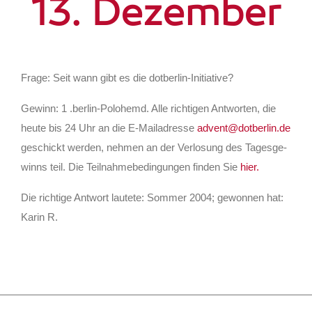
13. Dezember
Fra­ge: Seit wann gibt es die dotberlin-Initiative?
Gewinn: 1 .ber­lin-Polo­hemd. Alle rich­ti­gen Ant­wor­ten, die
heu­te bis 24 Uhr an die E‑Mailadresse
advent@dotberlin.de
geschickt wer­den, neh­men an der Ver­lo­sung des Tages­ge­
winns teil. Die Teil­nah­me­be­din­gun­gen fin­den Sie
hier.
Die rich­ti­ge Ant­wort lau­te­te: Som­mer 2004; gewon­nen hat:
Karin R.