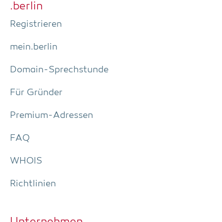
.ber­lin
Regis­trie­ren
mein.berlin
Domain-Sprech­stun­de
Für Grün­der
Pre­­mi­um-Adres­­sen
FAQ
WHOIS
Richt­li­ni­en
Unter­neh­men