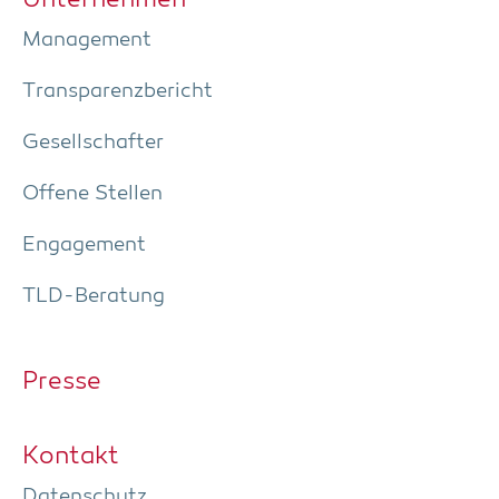
Manage­ment
Trans­pa­renz­be­richt
Gesell­schaf­ter
Offe­ne Stellen
Enga­ge­ment
TLD-Bera­tung
Pres­se
Kon­takt
Daten­schutz