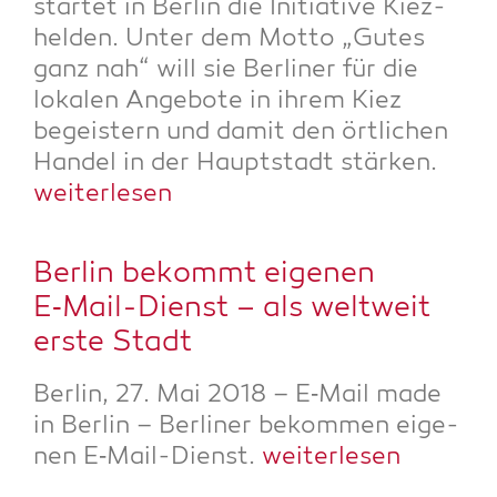
star­tet in Ber­lin die Initia­ti­ve Kiez­
hel­den. Unter dem Mot­to „Gutes
ganz nah“ will sie Ber­li­ner für die
loka­len Ange­bo­te in ihrem Kiez
begeis­tern und damit den ört­li­chen
Han­del in der Haupt­stadt stär­ken.
wei­ter­le­sen
Ber­lin bekommt eige­nen
E‑Mail-Dienst – als welt­weit
ers­te Stadt
Ber­lin, 27. Mai 2018 – E‑Mail made
in Ber­lin – Ber­li­ner bekom­men eige­
nen E‑Mail-Dienst.
wei­ter­le­sen