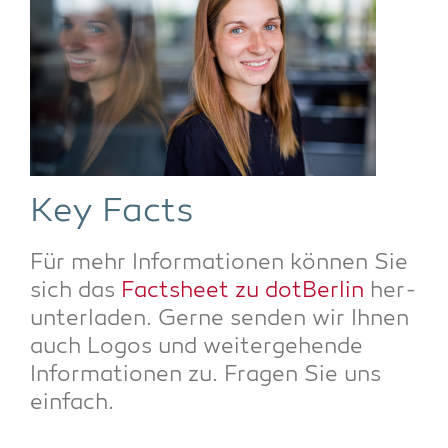
Key Facts
Für mehr Infor­ma­tio­nen kön­nen Sie
sich das
Facts­heet zu dot­Ber­lin
her­
un­ter­la­den. Ger­ne sen­den wir Ihnen
auch Logos und wei­ter­ge­hen­de
Infor­ma­tio­nen zu. Fra­gen Sie uns
einfach.