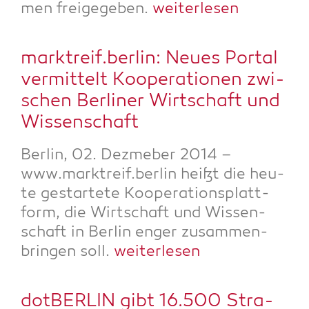
men frei­ge­ge­ben.
wei­ter­le­sen
marktreif.berlin: Neu­es Por­tal
ver­mit­telt Koope­ra­tio­nen zwi­
schen Ber­li­ner Wirt­schaft und
Wissenschaft
Ber­lin, 02. Dez­me­ber 2014 –
www.marktreif.berlin heißt die heu­
te gestar­te­te Koope­ra­ti­ons­platt­
form, die Wirt­schaft und Wis­sen­
schaft in Ber­lin enger zusam­men­
brin­gen soll.
wei­ter­le­sen
dot­BER­LIN gibt 16.500 Stra­