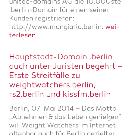
united-domains AG die 10.000ste
.ber­lin-Domain für einen sei­ner
Kun­den regis­trie­ren:
http://www.mangiaria.berlin.
wei­
ter­le­sen
Haupt­stadt-Domain .ber­lin
auch unter Juris­ten begehrt –
Ers­te Streit­fäl­le zu
weightwatchers.berlin,
rs2.berlin und kissfm.berlin
Ber­lin, 07. Mai 2014 – Das Mot­to
„Abneh­men & das Leben genie­ßen“
will Weight Wat­chers im Inter­net
offen­bar auch für Ber­lin geziel­ter