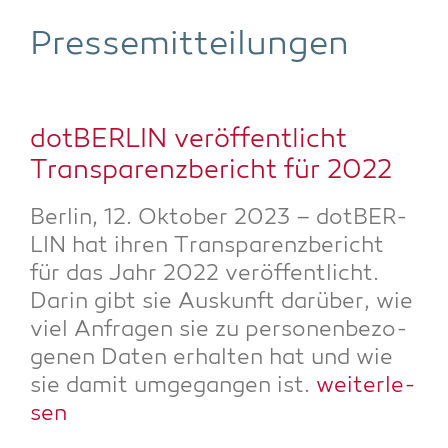
Pres­se­mit­tei­lun­gen
dot­BER­LIN ver­öf­fent­licht
Trans­pa­renz­be­richt für 2022
Ber­lin, 12. Okto­ber 2023 – dot­BER­
LIN hat ihren Trans­pa­renz­be­richt
für das Jahr 2022 ver­öf­fent­licht.
Dar­in gibt sie Aus­kunft dar­über, wie
viel Anfra­gen sie zu per­so­nen­be­zo­
ge­nen Daten erhal­ten hat und wie
sie damit umge­gan­gen ist.
wei­ter­le­
sen