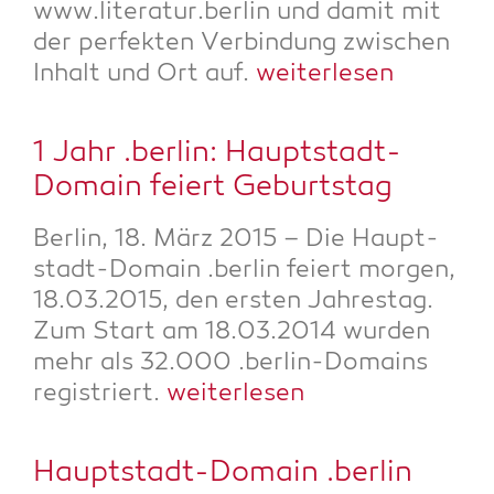
www.literatur.berlin und damit mit
der per­fek­ten Ver­bin­dung zwi­schen
Inhalt und Ort auf.
wei­ter­le­sen
1 Jahr .ber­lin: Haupt­stadt-
Domain fei­ert Geburtstag
Ber­lin, 18. März 2015 – Die Haupt­
stadt-Domain .ber­lin fei­ert mor­gen,
18.03.2015, den ers­ten Jah­res­tag.
Zum Start am 18.03.2014 wur­den
mehr als 32.000 .ber­lin-Domains
regis­triert.
wei­ter­le­sen
Haupt­stadt-Domain .ber­lin