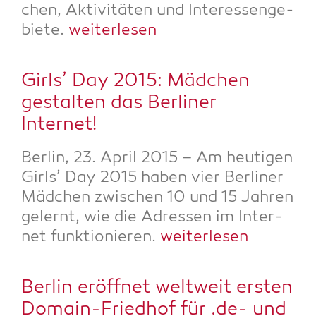
chen, Akti­vi­tä­ten und Inter­es­sen­ge­
bie­te.
wei­ter­le­sen
Girls’ Day 2015: Mäd­chen
gestal­ten das Ber­li­ner
Internet!
Ber­lin, 23. April 2015 – Am heu­ti­gen
Girls’ Day 2015 haben vier Ber­li­ner
Mäd­chen zwi­schen 10 und 15 Jah­ren
gelernt, wie die Adres­sen im Inter­
net funk­tio­nie­ren.
wei­ter­le­sen
Ber­lin eröff­net welt­weit ers­ten
Domain-Fried­hof für .de- und