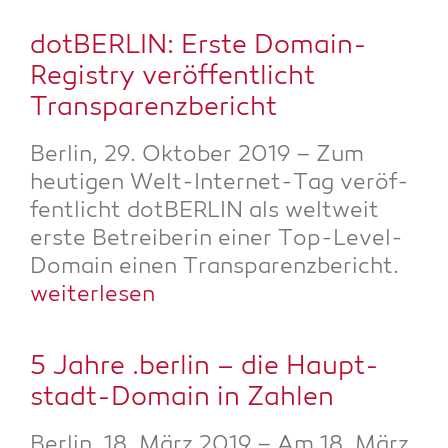
dot­BER­LIN: Ers­te Domain-
Regis­try ver­öf­fent­licht
Transparenzbericht
Ber­lin, 29. Okto­ber 2019 – Zum
heu­ti­gen Welt-Inter­net-Tag ver­öf­
fent­licht dot­BER­LIN als welt­weit
ers­te Betrei­be­rin einer Top-Level-
Domain einen Trans­pa­renz­be­richt.
wei­ter­le­sen
5 Jah­re .ber­lin – die Haupt­
stadt-Domain in Zahlen
Ber­lin, 18. März 2019 – Am 18. März