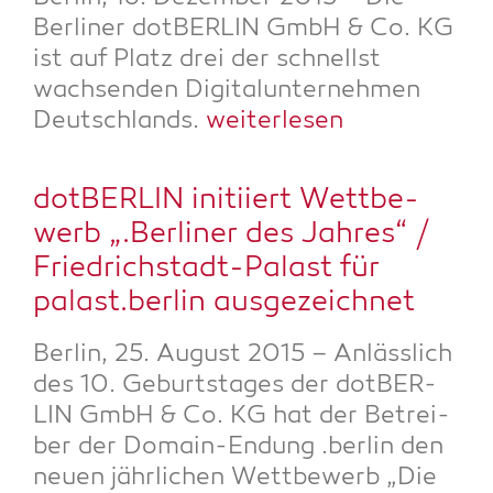
Ber­li­ner dot­BER­LIN GmbH & Co. KG
ist auf Platz drei der schnellst
wach­sen­den Digi­tal­un­ter­neh­men
Deutsch­lands.
wei­ter­le­sen
dot­BER­LIN initi­iert Wett­be­
werb „.Ber­li­ner des Jah­res“ /
Fried­rich­stadt-Palast für
palast.berlin ausgezeichnet
Ber­lin, 25. August 2015 – Anläss­lich
des 10. Geburts­ta­ges der dot­BER­
LIN GmbH & Co. KG hat der Betrei­
ber der Domain-Endung .ber­lin den
neu­en jähr­li­chen Wett­be­werb „Die