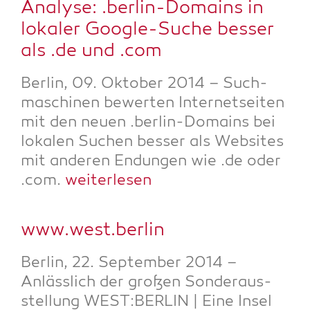
Ana­ly­se: .ber­lin-Domains in
loka­ler Goog­le-Suche bes­ser
als .de und .com
Ber­lin, 09. Okto­ber 2014 – Such­
ma­schi­nen bewer­ten Inter­net­sei­ten
mit den neu­en .ber­lin-Domains bei
loka­len Suchen bes­ser als Web­sites
mit ande­ren Endun­gen wie .de oder
.com.
wei­ter­le­sen
www.west.berlin
Ber­lin, 22. Sep­tem­ber 2014 –
Anläss­lich der gro­ßen Son­der­aus­
stel­lung WEST:BERLIN | Eine Insel