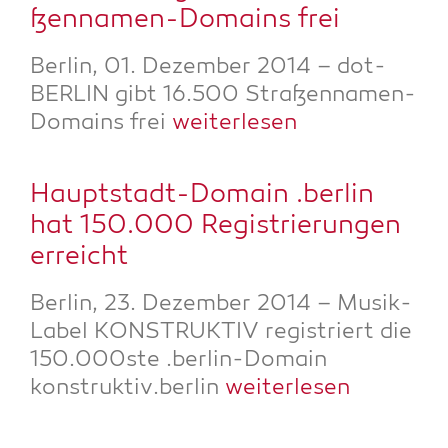
ßen­na­men-Domains frei
Ber­lin, 01. Dezem­ber 2014 – dot­
BER­LIN gibt 16.500 Stra­ßen­na­men-
Domains frei
wei­ter­le­sen
Haupt­stadt-Domain .ber­lin
hat 150.000 Regis­trie­run­gen
erreicht
Ber­lin, 23. Dezem­ber 2014 – Musik-
Label KONSTRUKTIV regis­triert die
150.000ste .ber­lin-Domain
konstruktiv.berlin
wei­ter­le­sen