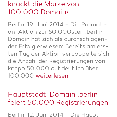
knackt die Mar­ke von
100.000 Domains
Ber­lin, 19. Juni 2014 – Die Pro­mo­ti­
on-Akti­on zur 50.000sten .ber­lin-
Domain hat sich als durch­schla­gen­
der Erfolg erwie­sen: Bereits am ers­
ten Tag der Akti­on ver­dop­pel­te sich
die Anzahl der Regis­trie­run­gen von
knapp 50.000 auf deut­lich über
100.000
wei­ter­le­sen
Haupt­stadt-Domain .ber­lin
fei­ert 50.000 Registrierungen
Ber­lin, 12. Juni 2014 – Die Haupt­