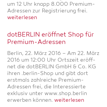
um 12 Uhr knapp 8.000 Pre­mi­um-
Adres­sen zur Regis­trie­rung frei.
wei­ter­le­sen
dot­BER­LIN eröff­net Shop für
Premium-Adressen
Ber­lin, 22. März 2016 – Am 22. März
2016 um 12:00 Uhr Orts­zeit eröff­
net die dot­BER­LIN GmbH & Co. KG
ihren .ber­lin-Shop und gibt dort
erst­mals zahl­rei­che Pre­mi­um-
Adres­sen frei, die Inter­es­sier­te
exklu­siv unter www.shop.berlin
erwer­ben kön­nen.
wei­ter­le­sen