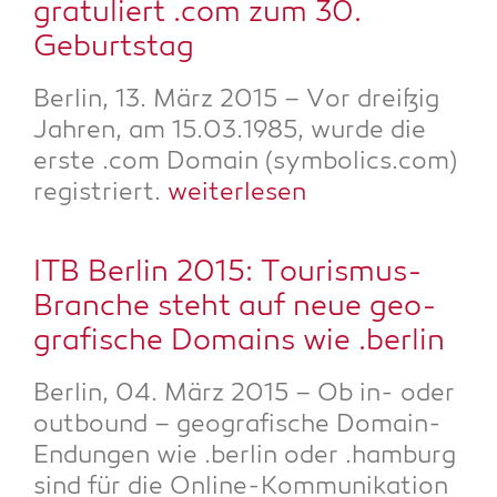
gra­tu­liert .com zum 30.
Geburtstag
Ber­lin, 13. März 2015 – Vor drei­ßig
Jah­ren, am 15.03.1985, wur­de die
ers­te .com Domain (symbolics.com)
regis­triert.
wei­ter­le­sen
ITB Ber­lin 2015: Tou­ris­mus-
Bran­che steht auf neue geo­
gra­fi­sche Domains wie .ber­lin
Ber­lin, 04. März 2015 – Ob in- oder
out­bound – geo­gra­fi­sche Domain-
Endun­gen wie .ber­lin oder .ham­burg
sind für die Online-Kom­mu­ni­ka­ti­on