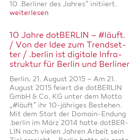
10 .Ber­li­ner des Jah­res“ initi­iert.
wei­ter­le­sen
10 Jah­re dot­BER­LIN – #läuft.
/ Von der Idee zum Trend­set­
ter / .ber­lin ist digi­ta­le Infra­
struk­tur für Ber­lin und Berliner
Ber­lin, 21. August 2015 – Am 21.
August 2015 fei­ert die dot­BER­LIN
GmbH & Co. KG unter dem Mot­to
„#läuft” ihr 10-jäh­ri­ges Bestehen.
Mit dem Start der Domain-Endung
.ber­lin im März 2014 hat­te dot­BER­
LIN nach vie­len Jah­ren Arbeit sein