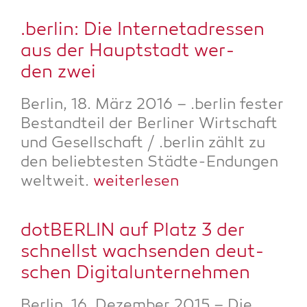
.ber­lin: Die Inter­net­adres­sen
aus der Haupt­stadt wer­
den zwei
Ber­lin, 18. März 2016 – .ber­lin fes­ter
Bestand­teil der Ber­li­ner Wirt­schaft
und Gesell­schaft / .ber­lin zählt zu
den belieb­tes­ten Städ­te-Endun­gen
welt­weit.
wei­ter­le­sen
dot­BER­LIN auf Platz 3 der
schnellst wach­sen­den deut­
schen Digitalunternehmen
Ber­lin, 16. Dezem­ber 2015 – Die