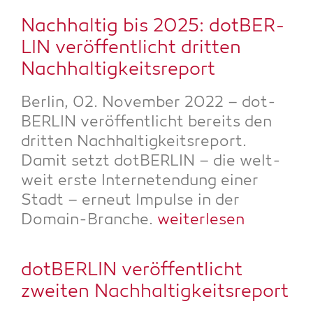
Nach­hal­tig bis 2025: dot­BER­
LIN ver­öf­fent­licht drit­ten
Nachhaltigkeitsreport
Ber­lin, 02. Novem­ber 2022 – dot­
BER­LIN ver­öf­fent­licht bereits den
drit­ten Nach­hal­tig­keits­re­port.
Damit setzt dot­BER­LIN – die welt­
weit ers­te Inter­neten­dung einer
Stadt – erneut Impul­se in der
Domain-Bran­che.
wei­ter­le­sen
dot­BER­LIN ver­öf­fent­licht
zwei­ten Nachhaltigkeitsreport