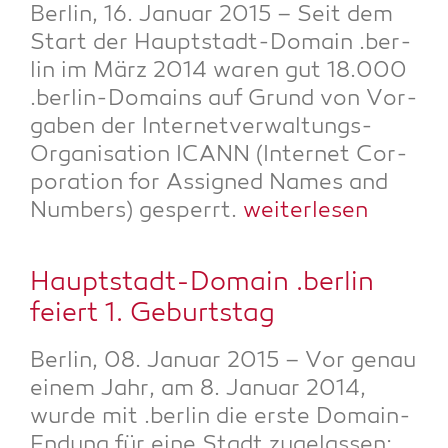
Ber­lin, 16. Janu­ar 2015 – Seit dem
Start der Haupt­stadt-Domain .ber­
lin im März 2014 waren gut 18.000
.ber­lin-Domains auf Grund von Vor­
ga­ben der Inter­net­ver­wal­tungs-
Orga­ni­sa­ti­on ICANN (Inter­net Cor­
po­ra­ti­on for Assi­gned Names and
Num­bers) gesperrt.
wei­ter­le­sen
Haupt­stadt-Domain .ber­lin
fei­ert 1. Geburtstag
Ber­lin, 08. Janu­ar 2015 – Vor genau
einem Jahr, am 8. Janu­ar 2014,
wur­de mit .ber­lin die ers­te Domain-
Endung für eine Stadt zuge­las­sen;