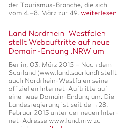
der Tou­ris­mus-Bran­che, die sich
vom 4.–8. März zur 49.
wei­ter­le­sen
Land Nord­rhein-West­fa­len
stellt Web­auf­trit­te auf neue
Domain-Endung .NRW um
Ber­lin, 03. März 2015 – Nach dem
Saar­land (www.land.saarland) stellt
auch Nord­rhein-West­fa­len sei­ne
offi­zi­el­len Inter­net-Auf­trit­te auf
eine neue Domain-Endung um: Die
Lan­des­re­gie­rung ist seit dem 28.
Febru­ar 2015 unter der neu­en Inter­
net-Adres­se www.land.nrw zu