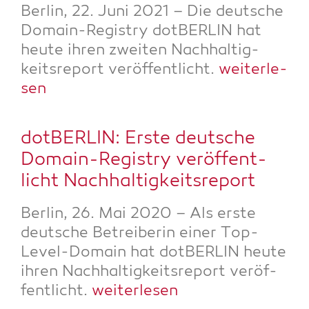
Ber­lin, 22. Juni 2021 – Die deut­sche
Domain-Regis­try dot­BER­LIN hat
heu­te ihren zwei­ten Nach­hal­tig­
keits­re­port ver­öf­fent­licht.
wei­ter­le­
sen
dot­BER­LIN: Ers­te deut­sche
Domain-Regis­try ver­öf­fent­
licht Nachhaltigkeitsreport
Ber­lin, 26. Mai 2020 – Als ers­te
deut­sche Betrei­be­rin einer Top-
Level-Domain hat dot­BER­LIN heu­te
ihren Nach­hal­tig­keits­re­port ver­öf­
fent­licht.
wei­ter­le­sen