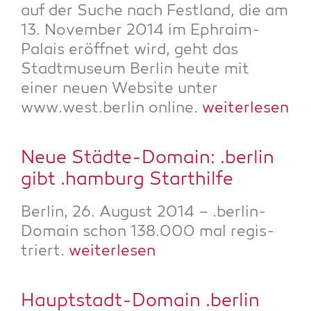
auf der Suche nach Fest­land, die am
13. Novem­ber 2014 im Ephra­im-
Palais eröff­net wird, geht das
Stadt­mu­se­um Ber­lin heu­te mit
einer neu­en Web­site unter
www.west.berlin online.
wei­ter­le­sen
Neue Städ­te-Domain: .ber­lin
gibt .ham­burg Starthilfe
Ber­lin, 26. August 2014 – .ber­lin-
Domain schon 138.000 mal regis­
triert.
wei­ter­le­sen
Haupt­stadt-Domain .ber­lin