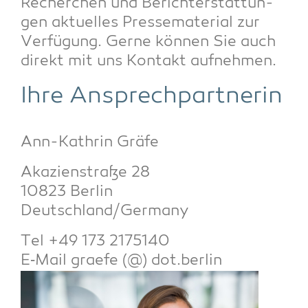
Recher­chen und Bericht­erstat­tun­
gen aktu­el­les Pres­se­ma­te­ri­al zur
Ver­fü­gung. Ger­ne kön­nen Sie auch
direkt mit uns Kon­takt aufnehmen.
Ihre Ansprech­part­ne­rin
Ann-Kath­rin Gräfe
Aka­zi­en­stra­ße 28
10823 Ber­lin
Deutschland/Germany
Tel +49 173 2175140
E‑Mail grae­fe (@) dot.berlin