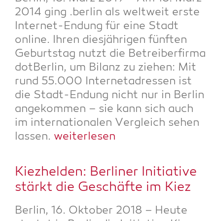
2014 ging .ber­lin als welt­weit ers­te
Inter­net-Endung für eine Stadt
online. Ihren dies­jäh­ri­gen fünf­ten
Geburts­tag nutzt die Betrei­ber­fir­ma
dot­Ber­lin, um Bilanz zu zie­hen: Mit
rund 55.000 Inter­net­adres­sen ist
die Stadt-Endung nicht nur in Ber­lin
ange­kom­men – sie kann sich auch
im inter­na­tio­na­len Ver­gleich sehen
las­sen.
wei­ter­le­sen
Kiez­hel­den: Ber­li­ner Initia­ti­ve
stärkt die Geschäf­te im Kiez
Ber­lin, 16. Okto­ber 2018 – Heu­te