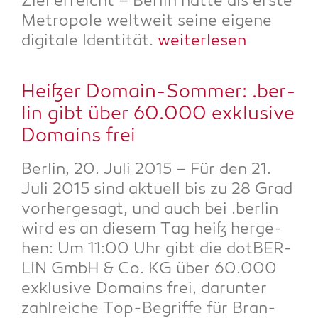
Ziel erreicht – Ber­lin hat­te als ers­te
Metro­po­le welt­weit sei­ne eige­ne
digi­ta­le Iden­ti­tät.
wei­ter­le­sen
Hei­ßer Domain-Som­mer: .ber­
lin gibt über 60.000 exklu­si­ve
Domains frei
Ber­lin, 20. Juli 2015 – Für den 21.
Juli 2015 sind aktu­ell bis zu 28 Grad
vor­her­ge­sagt, und auch bei .ber­lin
wird es an die­sem Tag heiß her­ge­
hen: Um 11:00 Uhr gibt die dot­BER­
LIN GmbH & Co. KG über 60.000
exklu­si­ve Domains frei, dar­un­ter
zahl­rei­che Top-Begrif­fe für Bran­