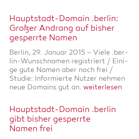
Haupt­stadt-Domain .ber­lin:
Gro­ßer Andrang auf bis­her
gesperr­te Namen
Ber­lin, 29. Janu­ar 2015 – Vie­le .ber­
lin-Wunsch­na­men regis­triert / Eini­
ge gute Namen aber noch frei /
Stu­die: Infor­mier­te Nut­zer neh­men
neue Domains gut an.
wei­ter­le­sen
Haupt­stadt-Domain .ber­lin
gibt bis­her gesperr­te
Namen frei