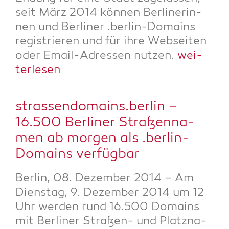
seit März 2014 kön­nen Ber­li­ne­rin­
nen und Ber­li­ner .ber­lin-Domains
regis­trie­ren und für ihre Web­sei­ten
oder Email-Adres­sen nut­zen.
wei­
ter­le­sen
strassendomains.berlin –
16.500 Ber­li­ner Stra­ßen­na­
men ab mor­gen als .ber­lin-
Domains verfügbar
Ber­lin, 08. Dezem­ber 2014 – Am
Diens­tag, 9. Dezem­ber 2014 um 12
Uhr wer­den rund 16.500 Domains
mit Ber­li­ner Stra­ßen- und Platz­na­