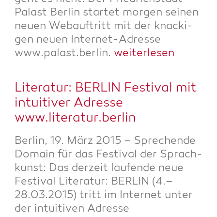
Palast Ber­lin star­tet mor­gen sei­nen
neu­en Web­auf­tritt mit der kna­cki­
gen neu­en Inter­net-Adres­se
www.palast.berlin.
wei­ter­le­sen
Lite­ra­tur: BERLIN Fes­ti­val mit
intui­ti­ver Adres­se
www.literatur.berlin
Ber­lin, 19. März 2015 – Spre­chen­de
Domain für das Fes­ti­val der Sprach­
kunst: Das der­zeit lau­fen­de neue
Fes­ti­val Lite­ra­tur: BERLIN (4.–
28.03.2015) tritt im Inter­net unter
der intui­ti­ven Adres­se