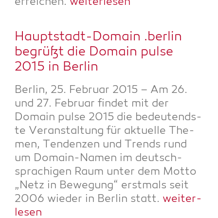
errei­chen.
wei­ter­le­sen
Haupt­stadt-Domain .ber­lin
begrüßt die Domain pul­se
2015 in Berlin
Ber­lin, 25. Febru­ar 2015 – Am 26.
und 27. Febru­ar fin­det mit der
Domain pul­se 2015 die bedeu­tends­
te Ver­an­stal­tung für aktu­el­le The­
men, Ten­den­zen und Trends rund
um Domain-Namen im deutsch­
spra­chi­gen Raum unter dem Mot­to
„Netz in Bewe­gung“ erst­mals seit
2006 wie­der in Ber­lin statt.
wei­ter­
le­sen