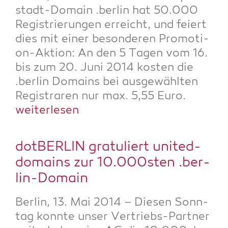
stadt-Domain .ber­lin hat 50.000
Regis­trie­run­gen erreicht, und fei­ert
dies mit einer beson­de­ren Pro­mo­ti­
on-Akti­on: An den 5 Tagen vom 16.
bis zum 20. Juni 2014 kos­ten die
.ber­lin Domains bei aus­ge­wähl­ten
Regis­tra­ren nur max. 5,55 Euro.
wei­ter­le­sen
dot­BER­LIN gra­tu­liert united-
domains zur 10.000sten .ber­
lin-Domain
Ber­lin, 13. Mai 2014 – Die­sen Sonn­
tag konn­te unser Ver­triebs-Part­ner