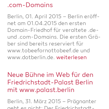
.com-Domains
Ber­lin, 01. April 2015 – Ber­lin eröff­
net am 01.04.2015 den ers­ten
Domain-Fried­hof für ver­al­te­te .de-
und .com-Domains. Die ers­ten Grä­
ber sind bereits reser­viert für
www.tobeefornottobeef.de und
www.dotberlin.de.
wei­ter­le­sen
Neue Büh­ne im Web für den
Fried­rich­stadt-Palast Ber­lin
mit www.palast.berlin
Ber­lin, 31. März 2015 – Prä­gnan­ter
geht es nicht: Der Fried­rich­stadt-