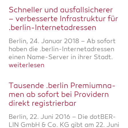
Schnel­ler und aus­fall­si­che­rer
– ver­bes­ser­te Infra­struk­tur für
.ber­lin-Inter­net­adres­sen
Ber­lin, 24. Janu­ar 2018 – Ab sofort
haben die .ber­lin-Inter­net­adres­sen
einen Name-Ser­ver in ihrer Stadt.
wei­ter­le­sen
Tau­sen­de .ber­lin Pre­mi­um­na­
men ab sofort bei Pro­vi­dern
direkt registrierbar
Ber­lin, 22. Juni 2016 – Die dot­BER­
LIN GmbH & Co. KG gibt am 22. Juni