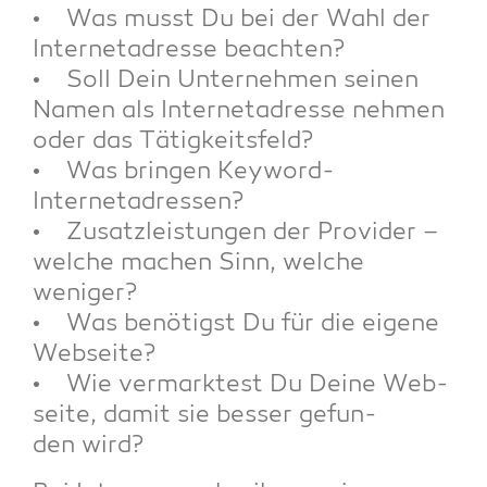
• Was musst Du bei der Wahl der
Inter­net­adres­se beachten?
• Soll Dein Unter­neh­men sei­nen
Namen als Inter­net­adres­se neh­men
oder das Tätigkeitsfeld?
• Was brin­gen Keyword-
Internetadressen?
• Zusatz­leis­tun­gen der Pro­vi­der –
wel­che machen Sinn, wel­che
weniger?
• Was benö­tigst Du für die eige­ne
Webseite?
• Wie ver­mark­test Du Dei­ne Web­
sei­te, damit sie bes­ser gefun­
den wird?