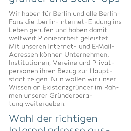
Wir haben für Ber­lin und alle Ber­lin-
Fans die .ber­lin-Inter­net-Endung ins
Leben geru­fen und haben damit
welt­weit Pio­nier­ar­beit geleis­tet.
Mit unse­ren Inter­net- und E‑Mail-
Adres­sen kön­nen Unter­neh­men,
Insti­tu­tio­nen, Ver­ei­ne und Pri­vat­
per­so­nen ihren Bezug zur Haupt­
stadt zei­gen. Nun wol­len wir unser
Wis­sen an Exis­tenz­grün­der im Rah­
men unse­rer Grün­der­be­ra­
tung weitergeben.
Wahl der rich­ti­gen
Inter­net­adres­se aus­