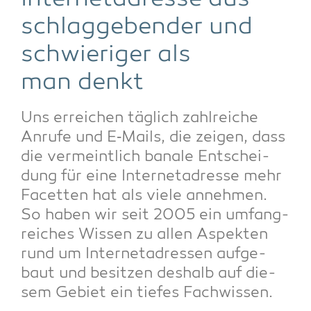
schlag­ge­ben­der und
schwie­ri­ger als
man denkt
Uns errei­chen täg­lich zahl­rei­che
Anru­fe und E‑Mails, die zei­gen, dass
die ver­meint­lich bana­le Ent­schei­
dung für eine Inter­net­adres­se mehr
Facet­ten hat als vie­le anneh­men.
So haben wir seit 2005 ein umfang­
rei­ches Wis­sen zu allen Aspek­ten
rund um Inter­net­adres­sen auf­ge­
baut und besit­zen des­halb auf die­
sem Gebiet ein tie­fes Fachwissen.