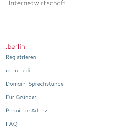
Internetwirtschaft
.ber­lin
Regis­trie­ren
mein.berlin
Domain-Sprech­stun­de
Für Grün­der
Pre­­mi­um-Adres­­sen
FAQ