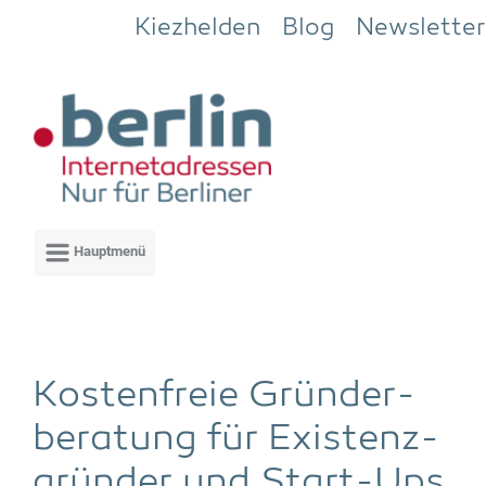
Zum Hauptinhalt springen
Kiezhelden
Blog
Newsletter
Kos­ten­freie Grün­der­
be­ra­tung für Exis­tenz­
grün­der und Start-Ups