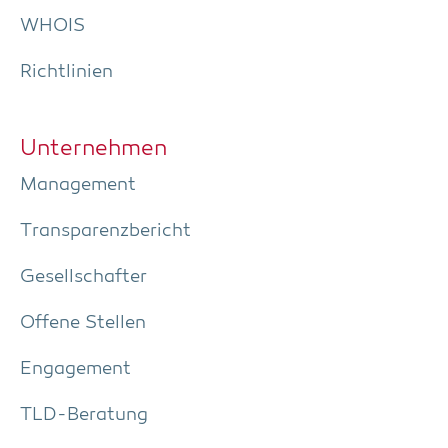
WHOIS
Richt­li­ni­en
Unter­neh­men
Manage­ment
Trans­pa­renz­be­richt
Gesell­schaf­ter
Offe­ne Stellen
Enga­ge­ment
TLD-Bera­tung