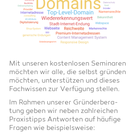
Mit unse­ren kos­ten­lo­sen Semi­na­ren
möch­ten wir alle, die selbst grün­den
möch­ten, unter­stüt­zen und die­ses
Fach­wis­sen zur Ver­fü­gung stellen.
Im Rah­men unse­rer Grün­der­be­ra­
tung geben wir neben zahl­rei­chen
Pra­xis­tipps Ant­wor­ten auf häu­fi­ge
Fra­gen wie beispielsweise: