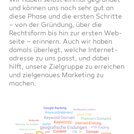
Wir haben selbst ein­mal gegrün­det
und kön­nen uns noch sehr gut an
die­se Pha­se und die ers­ten Schrit­te
– von der Grün­dung, über die
Rechts­form bis hin zur ers­ten Web­
sei­te – erin­nern. Auch wir haben
damals über­legt, wel­che Inter­net­
adres­se zu uns passt, und dabei
hilft, unse­re Ziel­grup­pe zu errei­chen
und ziel­ge­nau­es Mar­ke­ting zu
machen.