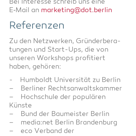
Bei Inter­es­se schreib uns eine
E‑Mail an
marketing@dot.berlin
Refe­ren­zen
Zu den Netz­wer­ken, Grün­der­be­ra­
tun­gen und Start-Ups, die von
unse­ren Work­shops pro­fi­tiert
haben, gehören:
- Hum­boldt Uni­ver­si­tät zu Berlin
– Ber­li­ner Rechtsanwaltskammer
– Hoch­schu­le der popu­lä­ren
Künste
– Bund der Bau­meis­ter Berlin
– media:net Ber­lin Brandenburg
– eco Ver­band der