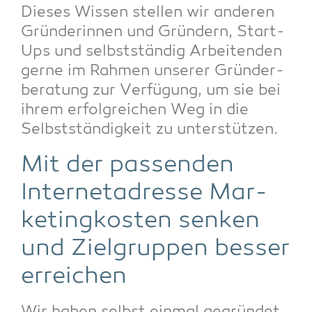
Die­ses Wis­sen stel­len wir ande­ren
Grün­de­rin­nen und Grün­dern, Start-
Ups und selbst­stän­dig Arbei­ten­den
ger­ne im Rah­men unse­rer Grün­der­
be­ra­tung zur Ver­fü­gung, um sie bei
ihrem erfolg­rei­chen Weg in die
Selbst­stän­dig­keit zu unterstützen.
Mit der pas­sen­den
Inter­net­adres­se Mar­
ke­ting­kos­ten sen­ken
und Ziel­grup­pen bes­ser
erreichen