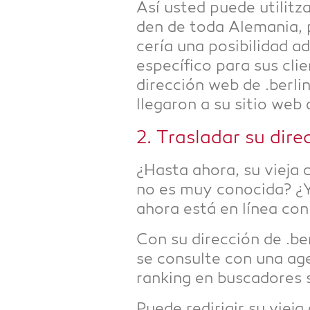
Así usted pue­de uti­litz
den de toda Ale­ma­nia, 
ce­ría una posi­bil­idad ad
especí­fi­co para sus cli­e
dirección web de .ber­lin
lleg­a­ron a su sitio web
2. Tras­l­a­dar su dir
¿Has­ta aho­ra, su vie­ja 
no es muy cono­ci­da? ¿Y
aho­ra está en línea co
Con su dirección de .ber
se con­sul­te con una agen
ran­king en bus­ca­do­re
Pue­de redi­ri­gir su vie­