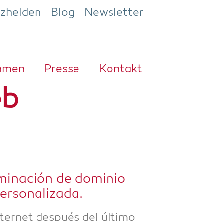
ezhelden
Blog
Newsletter
h­men
Pres­se
Kon­takt
eb
r­mi­nación de domi­nio
personalizada.
ter­net des­pués del últi­mo