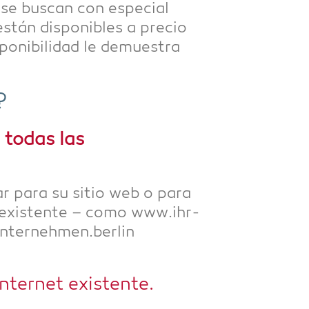
e se buscan con espe­cial
stán dis­po­nibles a pre­cio
po­ni­bil­idad le demues­tra
?
á todas las
sar para su sitio web o para
a exis­ten­te – como www.ihr-
unternehmen.berlin
Inter­net existente.