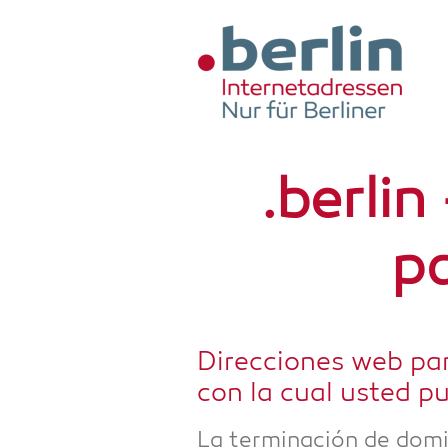
Zum Hauptinhalt springen
.ber­li
pa
Direccio­nes web para
con la cual usted pu
La ter­mi­nación de domi­