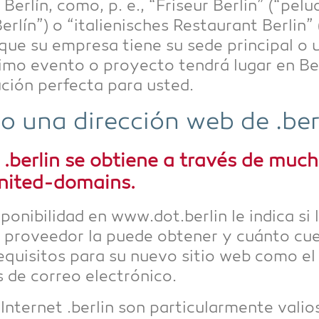
er­lín, como, p. e., “Fri­seur Ber­lin” (“pelu­q
r­lín”) o “ita­lie­ni­sches Restau­rant Ber­lin”
que su empre­sa tiene su sede prin­ci­pal o u
i­mo even­to o proyec­to ten­drá lugar en Be
u­ción per­fec­ta para usted.
o una dirección web de .ber­
.ber­lin se obtiene a tra­vés de much
y united-domains.
­po­ni­bil­idad en www.dot.berlin le indi­ca s
 pro­ve­edor la pue­de obte­ner y cuán­to cu
equi­si­tos para su nue­vo sitio web como el 
s de cor­reo electrónico.
nter­net .ber­lin son par­ti­cu­lar­men­te vali­