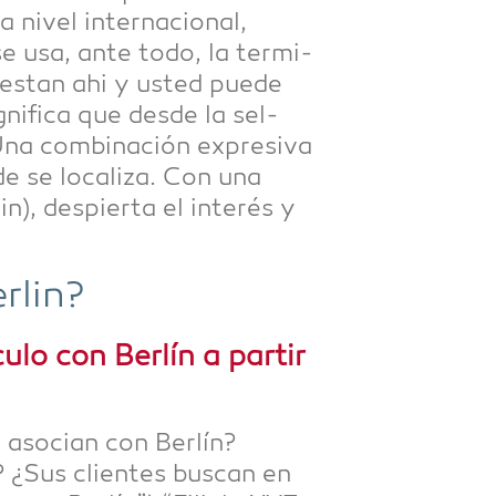
nivel inter­na­cio­nal,
se usa, ante todo, la ter­mi­
 estan ahi y usted pue­de
i­fi­ca que des­de la sel­
na com­bi­nación expre­si­va
e se loca­li­za. Con una
des­pier­ta el inte­rés y
­lin?
lo con Ber­lín a par­tir
aso­ci­an con Ber­lín?
ín? ¿Sus cli­entes buscan en