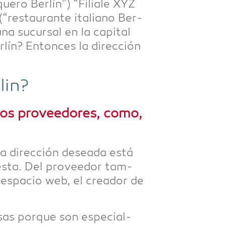
ue­ro Ber­lín”) “Filia­le XYZ
 (“restau­rante ita­lia­no Ber­
na sucur­sal en la capi­tal
r­lín? Enton­ces la dirección
lin?
os pro­ve­edo­res, como,
i la dirección desea­da está
es­ta. Del pro­ve­edor tam­
espa­cio web, el cre­a­dor de
o­sas por­que son espe­cial­