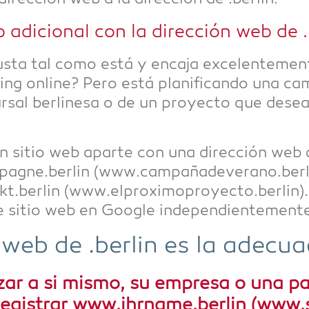
 adi­cio­nal con la dirección web de .b
us­ta tal como está y enca­ja exce­len­te­men­
ting online? Pero está pla­ni­fi­can­do una c
ur­sal ber­line­sa o de un proyec­to que dese
n sitio web apar­te con una dirección web d
agne.berlin (www.campañadeverano.berli
.berlin (www.elproximoproyecto.berlin). S
e sitio web en Goog­le inde­pen­di­en­te­men­
web de .ber­lin es la adecua
­ar a si mis­mo, su empre­sa o una pal
 regis­trar www.ihrname.berlin (www.