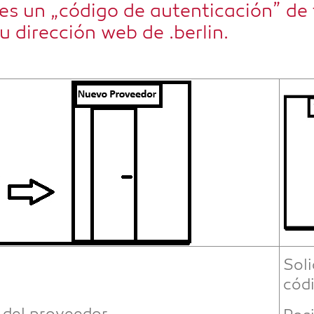
es un „códi­go de auten­ti­ca­ción” de 
 dirección web de .ber­lin.
Soli­
códi