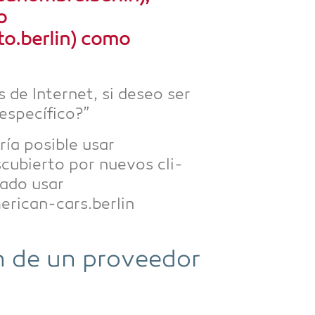
o
o.berlin) como
 de Inter­net, si deseo ser
 específico?”
ría posi­ble usar
­bier­to por nue­vos cli­
a­do usar
erican-cars.berlin
n de un pro­ve­edor