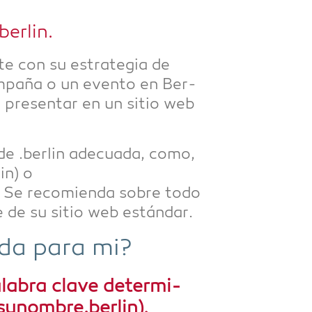
er­lin.
te con su estra­te­gia de
am­pa­ña o un even­to en Ber­
a pre­sen­tar en un sitio web
e .ber­lin adecua­da, como,
n) o
e reco­mien­da sob­re todo
te de su sitio web estándar.
­da para mi?
a­bra cla­ve deter­mi­
sunombre.berlin),