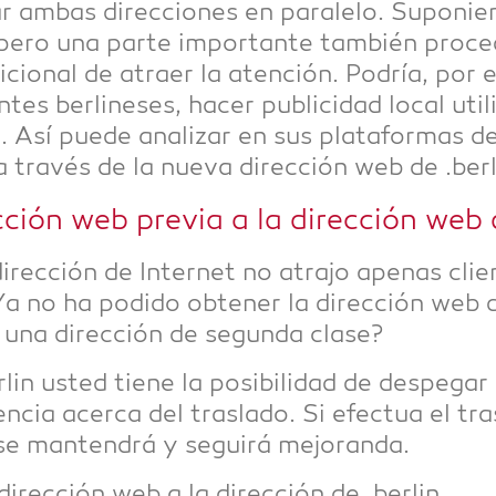
ar ambas direccio­nes en parale­lo. Supo­nie
pero una par­te importan­te tam­bién pro­ce­d
i­cio­nal de atraer la aten­ción. Pod­ría, por e
ntes ber­line­ses, hacer publi­ci­dad local uti­
. Así pue­de ana­li­zar en sus pla­ta­formas de
 a tra­vés de la nue­va dirección web de .ber­l
ección web pre­via a la dirección web d
dirección de Inter­net no atra­jo ape­n­as cli
a no ha podi­do obte­ner la dirección web d
n una dirección de segun­da clase?
­lin usted tiene la posi­bil­idad de despe­ga
­cia acer­ca del tras­la­do. Si efec­tua el tras
s se man­ten­drá y seguirá mejoranda.
ja dirección web a la dirección de .ber­lin.