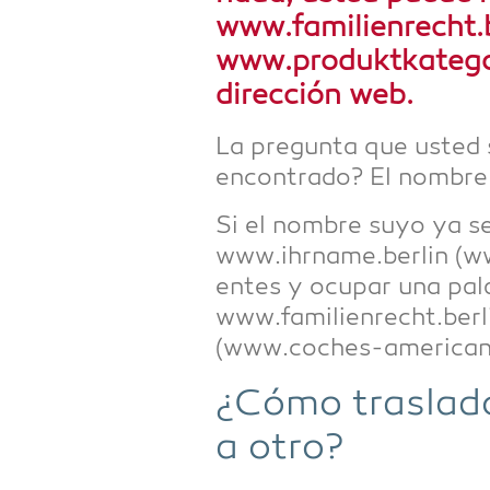
www.familienrecht.b
www.produktkategor
dirección web.
La preg­un­ta que usted 
encon­tra­do? El nombre 
Si el nombre suyo ya se 
www.ihrname.berlin (www
entes y ocu­par una pala
www.familienrecht.berl
(www.coches-americano
¿Cómo tras­la­do
a otro?