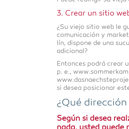
3. Crear un sitio web
¿Su vie­jo sitio web le g
comu­ni­ca­ción y mar­ke­
lín, dis­po­ne de una suc
adicional?
Enton­ces podrá crear u
p. e., www.sommerkamp
www.dasnaechsteprojekt
si desea posi­cio­nar est
¿Qué dirección 
Según si desea realz
na­da, usted pue­de