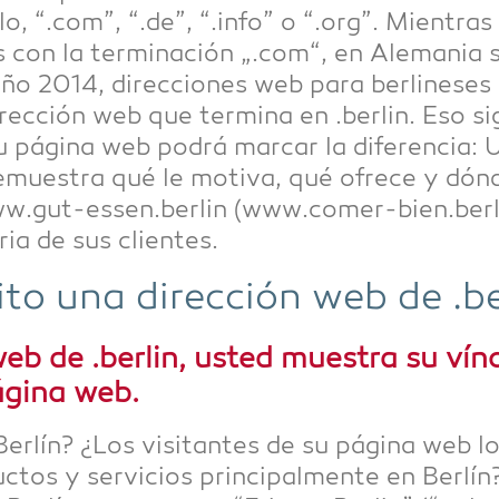
, “.com”, “.de”, “.info” o “.org”. Mien­tras a 
 con la ter­mi­nación „.com“, en Ale­ma­nia 
año 2014, direccio­nes web para ber­line­ses
ección web que ter­mi­na en .ber­lin. Eso sign
pági­na web podrá mar­car la dife­ren­cia: U
emues­tra qué le moti­va, qué ofre­ce y dón­d
gut-essen.berlin (www.comer-bien.berlin), 
ia de sus clientes.
­to una dirección web de .ber
 de .ber­lin, usted mues­tra su vín­cu­
gi­na web.
er­lín? ¿Los visi­tan­tes de su pági­na web lo 
­tos y ser­vici­os prin­ci­pal­men­te en Ber­l