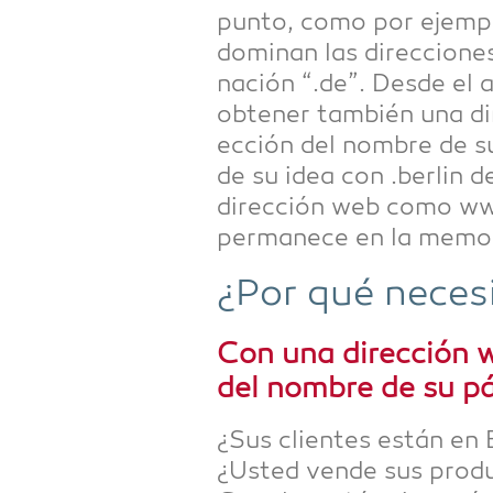
pun­to, como por ejem­plo
domi­nan las direccio­nes
nación “.de”. Des­de el 
obte­ner tam­bién una dir
ección del nombre de su 
de su idea con .ber­lin d
dirección web como www.
per­ma­nece en la memo­r
¿Por qué nece­si
Con una dirección web
del nombre de su pá
¿Sus cli­entes están en B
¿Usted ven­de sus pro­duc