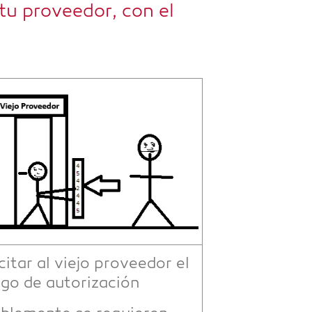
tu pro­ve­edor, con el
ci­tar al vie­jo pro­ve­edor el
­go de autorización