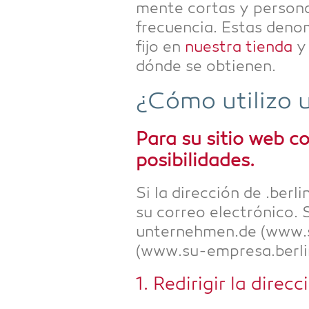
men­te cor­tas y per­so­n
fre­cuen­cia. Estas deno­
fijo en
nues­tra tien­da
y 
dón­de se obtienen.
¿Cómo uti­lizo 
Para su sitio web co
posibilidades.
Si la dirección de .ber­l
su cor­reo elec­tró­ni­c
unternehmen.de (www.s
(www.su-empresa.berlin),
1. Redi­ri­gir la dire