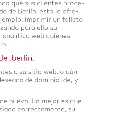
n­do que sus cli­entes pro­ce­
e de Ber­lín, esto le ofre­
jem­plo, impri­mir un fol­le­to
liz­an­do para ello su
 analí­ti­ca web quié­nes
in.
e .ber­lin.
­entes a su sitio web, o aún
esea­da de domi­nio .de, y
r de nue­vo. Lo mejor es que
­la­do cor­rec­ta­men­te, su