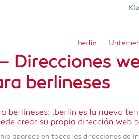
Ki
.ber­lin
Unter­ne
n – Direccio­nes w
ra berlineses
 ber­line­ses: .ber­lin es la nue­va te
e­de crear su pro­pia dirección web 
nio apa­re­ce en todas las direccio­nes de In