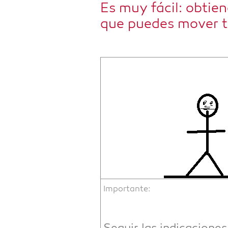
Es muy fácil: obtien­
que pue­des mover tu
Importan­te: