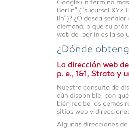
Goog­le un tér­mi­no más B
Ber­lin” (“sucur­sal XYZ Be
lín”)? ¿O desea seña­lar 
ale­ma­na, o que su pró­x
web de .ber­lin es la sol
¿Dón­de obten­g
La dirección web de 
p. e., 1&1, Stra­to 
Nues­tra con­sul­ta de dis
aún dis­po­nible, con qué
bién reci­be los demás r
siti­os web y direccio­ne
Algu­nas direccio­nes de I