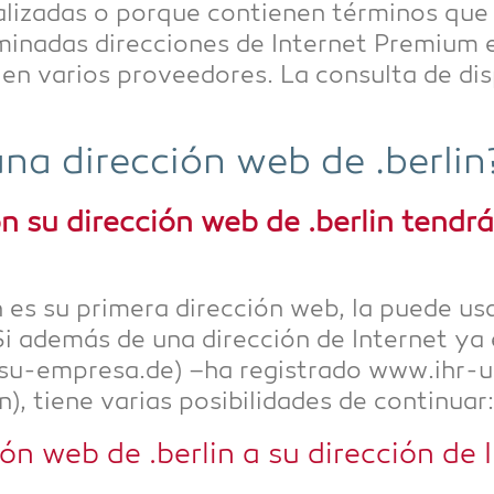
a­lizadas o por­que con­tie­nen tér­mi­nos qu
mi­na­das direccio­nes de Inter­net Pre­mi­um e
en vari­os pro­ve­edo­res. La con­sul­ta de dis­
una dirección web de .ber­lin
n su dirección web de .ber­lin ten­dr
in es su pri­me­ra dirección web, la pue­de u
o. Si ade­más de una dirección de Inter­net y
u-empresa.de) –ha regis­tra­do www.ihr-
 tiene vari­as posi­bil­ida­des de continuar:
cción web de .ber­lin a su dirección de 