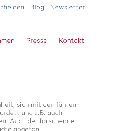
ezhelden
Blog
Newsletter
h­men
Pres­se
Kon­takt
n­heit, sich mit den füh­ren­
ur­dett und z.B. auch
en. Auch der for­schen­de
täd­te angetan.