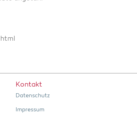
.html
Kon­takt
Daten­schutz
Impres­sum