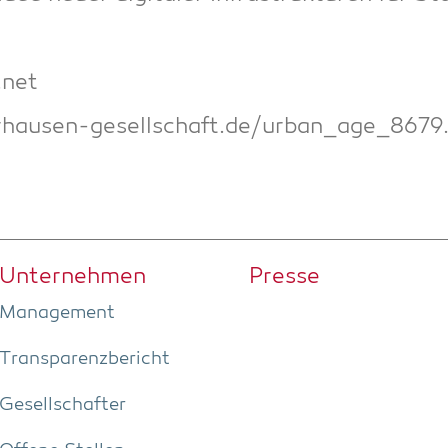
.net
rhausen-gesellschaft.de/urban_age_8679
Unter­neh­men
Pres­se
Manage­ment
Trans­pa­renz­be­richt
Gesell­schaf­ter