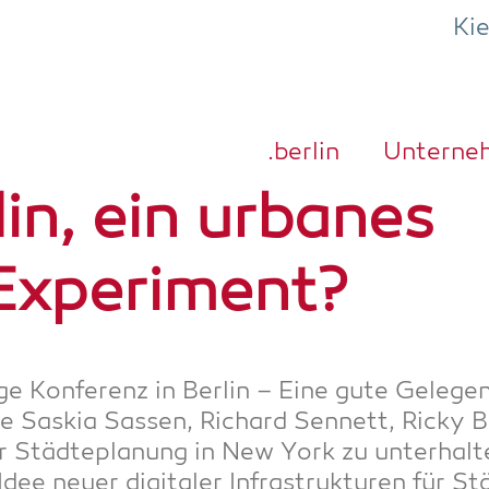
Ki
.ber­lin
Unter­ne
lin, ein urba­nes
Experiment?
Age Kon­fe­renz in Ber­lin – Eine gute Gele­ge
ie Saskia Sas­sen, Richard Sen­nett, Ricky B
Städ­te­pla­nung in New York zu unter­hal­t
ee neu­er digi­ta­ler Infra­struk­tu­ren für S