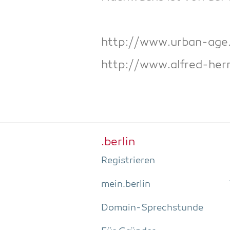
http://www.urban-age
http://www.alfred-her
.ber­lin
Regis­trie­ren
mein.berlin
Domain-Sprech­stun­de