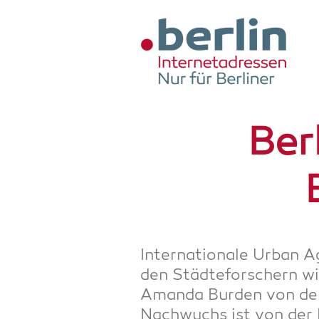
Zum Hauptinhalt springen
Ber­
Inter­na­tio­na­le Urban 
den Städ­te­for­schern w
Aman­da Bur­den von der 
Nach­wuchs ist von der Id