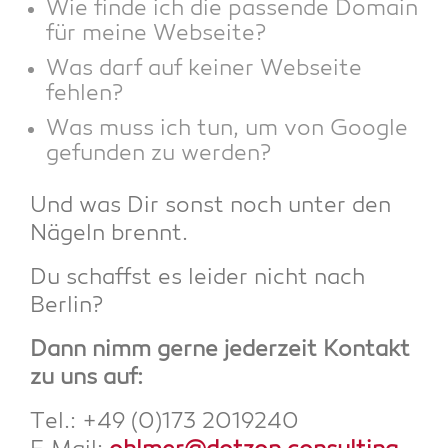
Wie fin­de ich die pas­sen­de Domain
für mei­ne Webseite?
Was darf auf kei­ner Web­sei­te
fehlen?
Was muss ich tun, um von Goog­le
gefun­den zu werden?
Und was Dir sonst noch unter den
Nägeln brennt.
Du schaffst es lei­der nicht nach
Berlin?
Dann nimm ger­ne jeder­zeit Kon­takt
zu uns auf:
Tel.: +49 (0)173 2019240