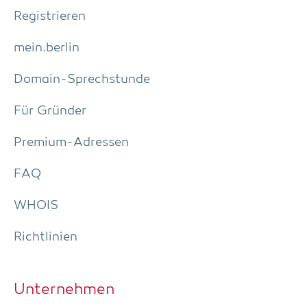
Regis­trie­ren
mein.berlin
Domain-Sprech­stun­de
Für Grün­der
Pre­­mi­um-Adres­­sen
FAQ
WHOIS
Richt­li­ni­en
Unter­neh­men