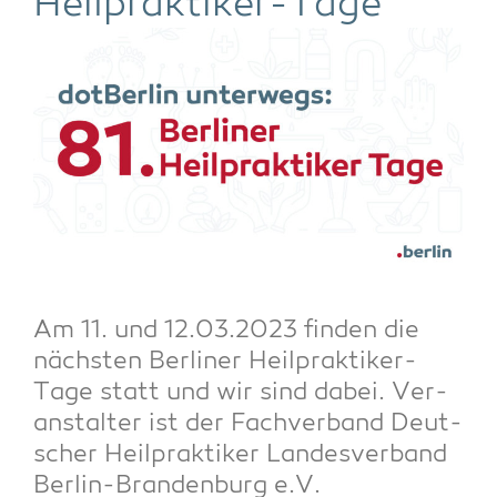
Heilpraktiker-Tage
Am 11. und 12.03.2023 fin­den die
nächs­ten Ber­li­ner Heil­prak­ti­ker-
Tage statt und wir sind dabei. Ver­
an­stal­ter ist der Fach­ver­band Deut­
scher Heil­prak­ti­ker Lan­des­ver­band
Ber­lin-Bran­den­burg e.V.