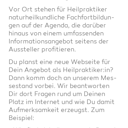
Vor Ort ste­hen für Heil­prak­ti­ker
natur­heil­kund­li­che Fach­fort­bil­dun­
gen auf der Agen­da, die dar­über
hin­aus von einem umfas­sen­den
Infor­ma­ti­ons­an­ge­bot sei­tens der
Aus­stel­ler profitieren.
Du planst eine neue Web­sei­te für
Dein Ange­bot als Heilpraktiker:in?
Dann komm doch an unse­rem Mes­
se­stand vor­bei. Wir beant­wor­ten
Dir dort Fra­gen rund um Dei­nen
Platz im Inter­net und wie Du damit
Auf­merk­sam­keit erzeugst. Zum
Beispiel: