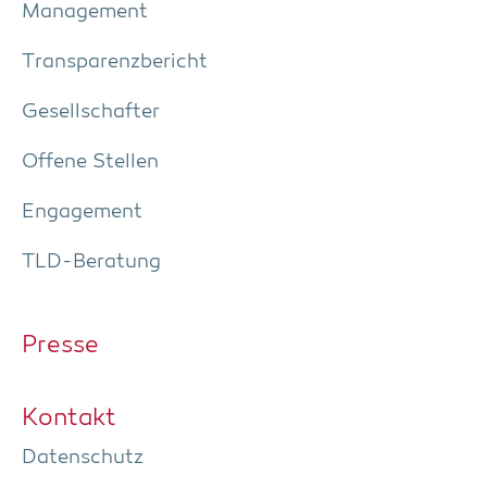
Manage­ment
Trans­pa­renz­be­richt
Gesell­schaf­ter
Offe­ne Stellen
Enga­ge­ment
TLD-Bera­tung
Pres­se
Kon­takt
Daten­schutz