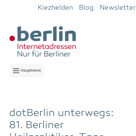
Zum Hauptinhalt springen
Kiezhelden
Blog
Newsletter
dot­Ber­lin unter­wegs:
81. Ber­li­ner