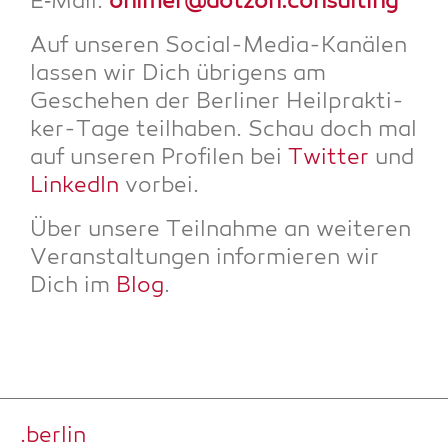
E‑Mail:
ohlmer@dotzon.consulting
Auf unse­ren Social-Media-Kanä­len
las­sen wir Dich übri­gens am
Gesche­hen der Ber­li­ner Heil­prak­ti­
ker-Tage teil­ha­ben. Schau doch mal
auf unse­ren Pro­fi­len bei
Twit­ter
und
Lin­ke­dIn
vorbei.
Über unse­re Teil­nah­me an wei­te­ren
Ver­an­stal­tun­gen infor­mie­ren wir
Dich im
Blog
.
.ber­lin