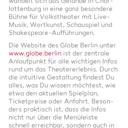
wan­delt sich das Gelän­de in Char­
lot­ten­burg in eine ganz beson­de­re
Büh­ne für Volks­thea­ter mit Live-
Musik, Wort­kunst, Schau­spiel und
Shakespeare-Aufführungen.
Die Web­site des Glo­be Ber­lin unter
www.globe.berlin
ist der zen­tra­le
Anlauf­punkt für alle wich­ti­gen Infos
rund um das Thea­ter­er­leb­nis. Durch
die intui­ti­ve Gestal­tung fin­dest Du
alles, was Du wis­sen möch­test, wie
etwa den aktu­el­len Spiel­plan,
Ticket­prei­se oder Anfahrt. Beson­
ders prak­tisch ist, dass die Infos
nicht nur über die Menü­leis­te
schnell erreich­bar, son­dern auch in