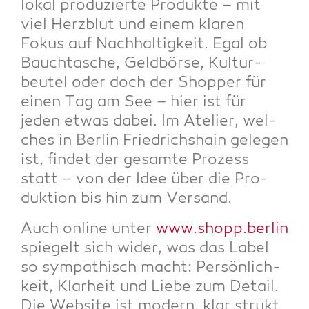
lokal pro­du­zier­te Pro­duk­te – mit
viel Herz­blut und einem kla­ren
Fokus auf Nach­hal­tig­keit. Egal ob
Bauch­ta­sche, Geld­bör­se, Kul­tur­
beu­tel oder doch der Shop­per für
einen Tag am See – hier ist für
jeden etwas dabei. Im Ate­lier, wel­
ches in Ber­lin Fried­richs­hain gele­gen
ist, fin­det der gesam­te Pro­zess
statt – von der Idee über die Pro­
duk­ti­on bis hin zum Versand.
Auch online unter
www.shopp.berlin
spie­gelt sich wider, was das Label
so sym­pa­thisch macht: Per­sön­lich­
keit, Klar­heit und Lie­be zum Detail.
Die Web­site ist modern, klar struk­t