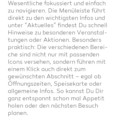
Wesent­li­che fokus­siert und ein­fach
zu navi­gie­ren. Die Menü­leis­te führt
direkt zu den wich­tigs­ten Infos und
unter “Aktu­el­les” fin­dest Du schnell
Hin­wei­se zu beson­de­ren Ver­an­stal­
tun­gen oder Aktio­nen. Beson­ders
prak­tisch: Die ver­schie­de­nen Berei­
che sind nicht nur mit pas­sen­den
Icons ver­se­hen, son­dern füh­ren mit
einem Klick auch direkt zum
gewünsch­ten Abschnitt – egal ob
Öff­nungs­zei­ten, Spei­se­kar­te oder
all­ge­mei­ne Infos. So kannst Du Dir
ganz ent­spannt schon mal Appe­tit
holen oder den nächs­ten Besuch
planen.