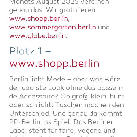
Monats August 2025 ver­ei­nen
genau das. Wir gra­tu­lie­ren
www.shopp.berlin
,
www.sommergarten.berlin
und
www.globe.berlin
.
Platz 1 –
www.shopp.berlin
Ber­lin liebt Mode – aber was wäre
der cools­te Look ohne das pas­sen­
de Acces­soire? Ob groß, klein, bunt
oder schlicht: Taschen machen den
Unter­schied. Und genau da kommt
PP-Ber­lin ins Spiel. Das Ber­li­ner
Label steht für fai­re, vega­ne und