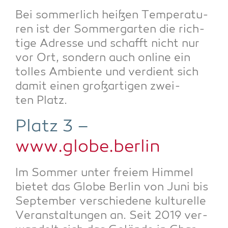
Bei som­mer­lich hei­ßen Tem­pe­ra­tu­
ren ist der Som­mer­gar­ten die rich­
ti­ge Adres­se und schafft nicht nur
vor Ort, son­dern auch online ein
tol­les Ambi­en­te und ver­dient sich
damit einen groß­ar­ti­gen zwei­
ten Platz.
Platz 3 –
www.globe.berlin
Im Som­mer unter frei­em Him­mel
bie­tet das Glo­be Ber­lin von Juni bis
Sep­tem­ber ver­schie­de­ne kul­tu­rel­le
Ver­an­stal­tun­gen an. Seit 2019 ver­