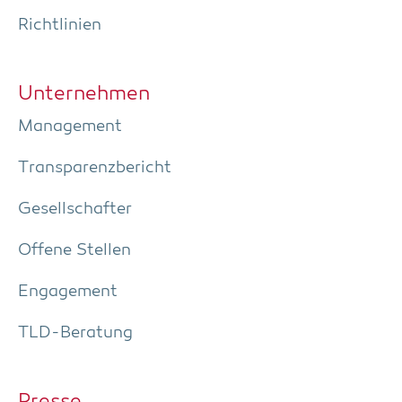
Richt­li­ni­en
Unter­neh­men
Manage­ment
Trans­pa­renz­be­richt
Gesell­schaf­ter
Offe­ne Stellen
Enga­ge­ment
TLD-Bera­tung