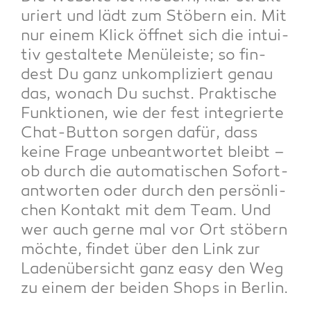
u­riert und lädt zum Stö­bern ein. Mit
nur einem Klick öff­net sich die intui­
tiv gestal­te­te Menü­leis­te; so fin­
dest Du ganz unkom­pli­ziert genau
das, wonach Du suchst. Prak­ti­sche
Funk­tio­nen, wie der fest inte­grier­te
Chat-But­ton sor­gen dafür, dass
kei­ne Fra­ge unbe­ant­wor­tet bleibt –
ob durch die auto­ma­ti­schen Sofort­
ant­wor­ten oder durch den per­sön­li­
chen Kon­takt mit dem Team. Und
wer auch ger­ne mal vor Ort stö­bern
möch­te, fin­det über den Link zur
Laden­über­sicht ganz easy den Weg
zu einem der bei­den Shops in Berlin.