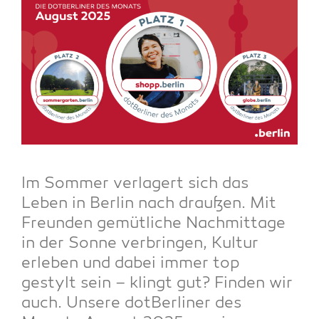
Im Som­mer ver­la­gert sich das
Leben in Ber­lin nach drau­ßen. Mit
Freun­den gemüt­li­che Nach­mit­ta­ge
in der Son­ne ver­brin­gen, Kul­tur
erle­ben und dabei immer top
gestylt sein – klingt gut? Fin­den wir
auch. Unse­re dot­Ber­li­ner des