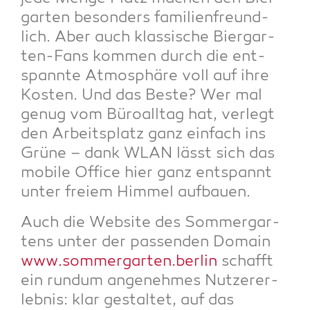
gar­ten beson­ders fami­li­en­freund­
lich. Aber auch klas­si­sche Bier­gar­
ten-Fans kom­men durch die ent­
spann­te Atmo­sphä­re voll auf ihre
Kos­ten. Und das Bes­te? Wer mal
genug vom Büro­all­tag hat, ver­legt
den Arbeits­platz ganz ein­fach ins
Grü­ne – dank WLAN lässt sich das
mobi­le Office hier ganz ent­spannt
unter frei­em Him­mel aufbauen.
Auch die Web­site des Som­mer­gar­
tens unter der pas­sen­den Domain
www.sommergarten.berlin
schafft
ein rund­um ange­neh­mes Nut­zer­er­
leb­nis: klar gestal­tet, auf das