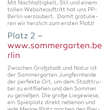
Mit Nach­hal­tig­keit, Stil und einem
tol­len Web­site­auf­tritt hat uns PP-
Ber­lin ver­zau­bert. Damit gra­tu­lie­
ren wir herz­lich zum ers­ten Platz!
Platz 2 –
www.sommergarten.be
rlin
Zwi­schen Groß­stadt und Natur ist
der Som­mer­gar­ten Jung­fern­hei­de
der per­fek­te Ort, um dem Stadt­tru­
bel zu ent­flie­hen und den Som­mer
zu genie­ßen. Die gro­ße Lie­ge­wie­se,
ein Spiel­platz direkt neben­an und
jede Men­ge Platz machen den Bier­