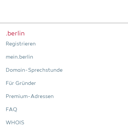
.ber­lin
Regis­trie­ren
mein.berlin
Domain-Sprech­stun­de
Für Grün­der
Pre­­mi­um-Adres­­sen
FAQ
WHOIS