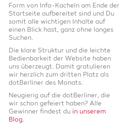
Form von Info-Kacheln am Ende der
Start­sei­te auf­be­rei­tet sind und Du
somit alle wich­ti­gen Inhal­te auf
einen Blick hast, ganz ohne lan­ges
Suchen.
Die kla­re Struk­tur und die leich­te
Bedien­bar­keit der Web­site haben
uns über­zeugt. Damit gra­tu­lie­ren
wir herz­lich zum drit­ten Platz als
dot­Ber­li­ner des Monats.
Neu­gie­rig auf die dot­Ber­li­ner, die
wir schon gefei­ert haben? Alle
Gewin­ner fin­dest du
in unse­rem
Blog
.