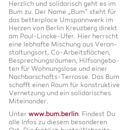
Herz­lich und soli­da­risch geht es im
Bum zu. Der Name „Bum“ steht für
das bet­ter­place Umspann­werk im
Her­zen von Ber­lin Kreuz­berg direkt
am Paul-Lin­cke-Ufer. Hier herrscht
eine leb­haf­te Mischung aus Ver­an­
stal­tungs­ort, Co-Arbeits­flä­chen,
Bespre­chungs­räu­men, Hilfs­an­ge­bo­
ten für Woh­nungs­lo­se und einer
Nach­bar­schafts-Ter­ras­se. Das Bum
schafft einen Raum für kon­struk­ti­ve
Ver­net­zung und ein soli­da­ri­sches
Miteinander.
Unter
www.bum.berlin
. Fin­dest Du
alle Infos zu die­sem beson­de­ren