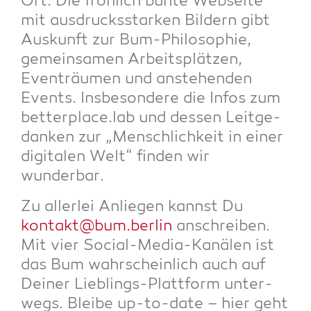
Ort. Die fröh­lich bun­te Web­sei­te
mit aus­drucks­star­ken Bil­dern gibt
Aus­kunft zur Bum-Phi­lo­so­phie,
gemein­sa­men Arbeits­plät­zen,
Even­träu­men und anste­hen­den
Events. Ins­be­son­de­re die Infos zum
betterplace.lab und des­sen Leit­ge­
dan­ken zur „Mensch­lich­keit in einer
digi­ta­len Welt“ fin­den wir
wunderbar.
Zu aller­lei Anlie­gen kannst Du
kontakt@bum.berlin
anschrei­ben.
Mit vier Social-Media-Kanä­len ist
das Bum wahr­schein­lich auch auf
Dei­ner Lieb­lings-Platt­form unter­
wegs. Blei­be up-to-date – hier geht