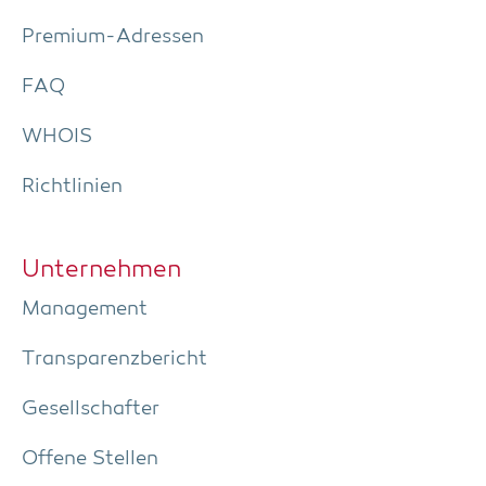
Pre­­mi­um-Adres­­sen
FAQ
WHOIS
Richt­li­ni­en
Unter­neh­men
Manage­ment
Trans­pa­renz­be­richt
Gesell­schaf­ter
Offe­ne Stellen