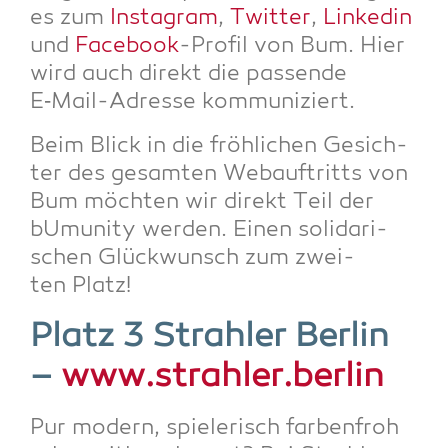
es zum
Insta­gram
,
Twit­ter
,
Lin­ke­din
und
Face­book
-Pro­fil von Bum. Hier
wird auch direkt die pas­sen­de
E‑Mail-Adres­se kommuniziert.
Beim Blick in die fröh­li­chen Gesich­
ter des gesam­ten Web­auf­tritts von
Bum möch­ten wir direkt Teil der
bUmu­ni­ty wer­den. Einen soli­da­ri­
schen Glück­wunsch zum zwei­
ten Platz!
Platz 3 Strah­ler Ber­lin
–
www.strahler.berlin
Pur modern, spie­le­risch far­ben­froh