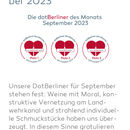
ber 2023
Unse­re Dot­Ber­li­ner für Sep­tem­ber
ste­hen fest: Wei­ne mit Moral, kon­
struk­ti­ve Ver­net­zung am Land­
wehr­ka­nal und strah­lend indi­vi­du­el­
le Schmuck­stü­cke haben uns über­
zeugt. In die­sem Sin­ne gra­tu­lie­ren