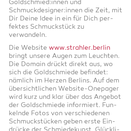
Goldschmied:innen und
Schmuckdesigner:innen die Zeit, mit
Dir Dei­ne Idee in ein für Dich per­
fek­tes Schmuck­stück zu
verwandeln.
Die Web­site
www.strahler.berlin
bringt unse­re Augen zum Leuch­ten.
Die Domain drückt direkt aus, wo
sich die Gold­schmie­de befin­det:
näm­lich im Her­zen Ber­lins. Auf dem
über­sicht­li­chen Web­site-One­pager
wird kurz und klar über das Ange­bot
der Gold­schmie­de infor­miert. Fun­
keln­de Fotos von ver­schie­de­nen
Schmuck­stü­cken geben ers­te Ein­
drü­cke der Schmie­de­kunst. Glück­li­