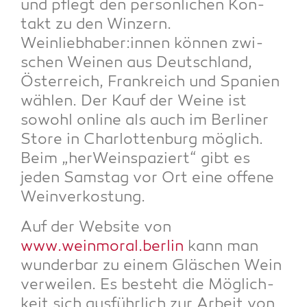
und pflegt den per­sön­li­chen Kon­
takt zu den Win­zern.
Weinliebhaber:innen kön­nen zwi­
schen Wei­nen aus Deutsch­land,
Öster­reich, Frank­reich und Spa­ni­en
wäh­len. Der Kauf der Wei­ne ist
sowohl online als auch im Ber­li­ner
Store in Char­lot­ten­burg mög­lich.
Beim „her­Wein­spa­ziert“ gibt es
jeden Sams­tag vor Ort eine offe­ne
Weinverkostung.
Auf der Web­site von
www.weinmoral.berlin
kann man
wun­der­bar zu einem Gläs­chen Wein
ver­wei­len. Es besteht die Mög­lich­
keit sich aus­führ­lich zur Arbeit von