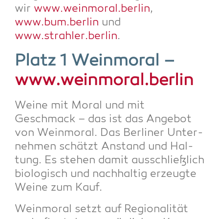
wir
www.weinmoral.berlin
,
www.bum.berlin
und
www.strahler.berlin
.
Platz 1 Wein­mo­ral –
www.weinmoral.berlin
Wei­ne mit Moral und mit
Geschmack – das ist das Ange­bot
von Wein­mo­ral. Das Ber­li­ner Unter­
neh­men schätzt Anstand und Hal­
tung. Es ste­hen damit aus­schließ­lich
bio­lo­gisch und nach­hal­tig erzeug­te
Wei­ne zum Kauf.
Wein­mo­ral setzt auf Regio­na­li­tät