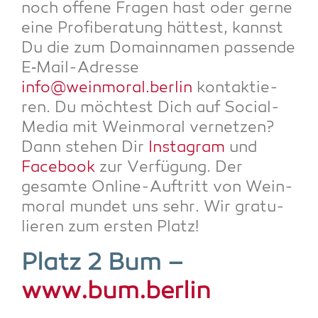
noch offe­ne Fra­gen hast oder ger­ne
eine Pro­fi­be­ra­tung hät­test, kannst
Du die zum Domain­na­men pas­sen­de
E‑Mail-Adres­se
info@weinmoral.berlin
kon­tak­tie­
ren. Du möch­test Dich auf Social-
Media mit Wein­mo­ral ver­net­zen?
Dann ste­hen Dir
Insta­gram
und
Face­book
zur Ver­fü­gung.
Der
gesam­te Online-Auf­tritt von Wein­
mo­ral mun­det uns sehr. Wir gra­tu­
lie­ren zum ers­ten Platz!
Platz 2 Bum –
www.bum.berlin