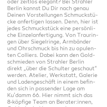
oder zeit­los ele­gant? Bei Strah­ler
Ber­lin kannst Du Dir nach genau
Dei­nen Vor­stel­lun­gen Schmuck­stü­
cke anfer­ti­gen las­sen. Denn, hier ist
jedes Schmuck­stück eine per­sön­li­
che Ein­zel­an­fer­ti­gung. Von Trau­rin­
gen über Sie­gel­rin­ge, Arm­bän­der
und Ohr­schmuck bis hin zu opu­len­
ten Col­liers. Dabei kann den Gold­
schmie­den von Strah­ler Ber­lin
direkt „über die Schul­ter geschaut“
wer­den. Ate­lier, Werk­statt, Gale­rie
und Laden­ge­schäft in einem befin­
den sich in pas­sen­der Lage am
Ku’damm 66. Hier nimmt sich das
8‑köpfige Team an Berater:innen,