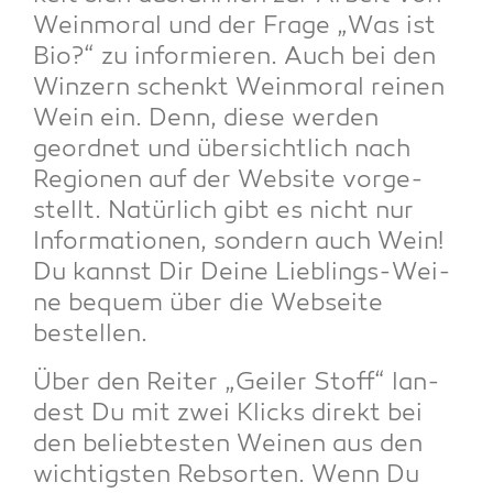
Wein­mo­ral und der Fra­ge „Was ist
Bio?“ zu infor­mie­ren. Auch bei den
Win­zern schenkt Wein­mo­ral rei­nen
Wein ein. Denn, die­se wer­den
geord­net und über­sicht­lich nach
Regio­nen auf der Web­site vor­ge­
stellt. Natür­lich gibt es nicht nur
Infor­ma­tio­nen, son­dern auch Wein!
Du kannst Dir Dei­ne Lieb­lings-Wei­
ne bequem über die Web­sei­te
bestellen.
Über den Rei­ter „Gei­ler Stoff“ lan­
dest Du mit zwei Klicks direkt bei
den belieb­tes­ten Wei­nen aus den
wich­tigs­ten Reb­sor­ten. Wenn Du