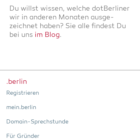
Du willst wis­sen, wel­che dot­Ber­li­ner
wir in ande­ren Mona­ten aus­ge­
zeich­net haben? Sie alle fin­dest Du
bei uns
im Blog
.
.ber­lin
Regis­trie­ren
mein.berlin
Domain-Sprech­stun­de
Für Grün­der