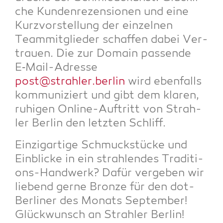
che Kun­den­re­zen­sio­nen und eine
Kurz­vor­stel­lung der ein­zel­nen
Team­mit­glie­der schaf­fen dabei Ver­
trau­en. Die zur Domain pas­sen­de
E‑Mail-Adres­se
post@strahler.berlin
wird eben­falls
kom­mu­ni­ziert und gibt dem kla­ren,
ruhi­gen Online-Auf­tritt von Strah­
ler Ber­lin den letz­ten Schliff.
Ein­zig­ar­ti­ge Schmuck­stü­cke und
Ein­bli­cke in ein strah­len­des Tra­di­ti­
ons-Hand­werk? Dafür ver­ge­ben wir
lie­bend ger­ne Bron­ze für den dot­
Ber­li­ner des Monats Sep­tem­ber!
Glück­wunsch an Strah­ler Berlin!