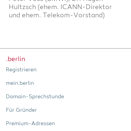
Hultzsch (ehem. ICANN-Direk­tor
und ehem. Telekom-Vorstand)
.ber­lin
Regis­trie­ren
mein.berlin
Domain-Sprech­stun­de
Für Grün­der
Pre­­mi­um-Adres­­sen