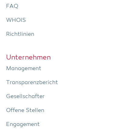
FAQ
WHOIS
Richt­li­ni­en
Unter­neh­men
Manage­ment
Trans­pa­renz­be­richt
Gesell­schaf­ter
Offe­ne Stellen
Enga­ge­ment