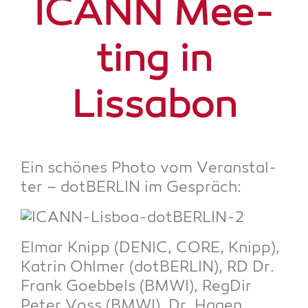
ICANN Mee­
ting in
Lissabon
Ein schö­nes Pho­to vom Ver­an­stal­
ter – dot­BER­LIN im Gespräch:
Elmar Knipp (DENIC, CORE, Knipp),
Kat­rin Ohl­mer (dot­BER­LIN), RD Dr.
Frank Goeb­bels (BMWI), Reg­Dir
Peter Voss (BMWI), Dr. Hagen