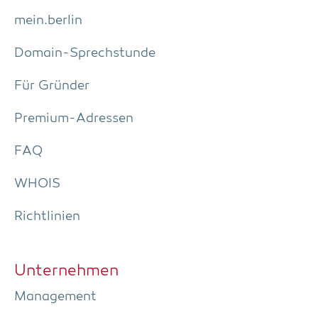
mein.berlin
Domain-Sprech­stun­de
Für Grün­der
Pre­­mi­um-Adres­­sen
FAQ
WHOIS
Richt­li­ni­en
Unter­neh­men
Manage­ment