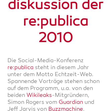
dis­kus­si­on der
re:publica
2010
Die Social-Media-Kon­fe­renz
re:publica
steht in die­sem Jahr
unter dem Mot­to Echt­zeit-Web.
Span­nen­de Vor­trä­ge ste­hen schon
auf dem Pro­gramm, u.a. von den
bei­den
Wiki­leaks
-Mit­grün­dern,
Simon Rogers vom
Guar­di­an
und
Jeff Jar­vis von
Buzzma­chi­ne
.