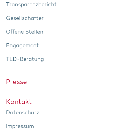
Trans­pa­renz­be­richt
Gesell­schaf­ter
Offe­ne Stellen
Enga­ge­ment
TLD-Bera­tung
Pres­se
Kon­takt
Daten­schutz
Impres­sum