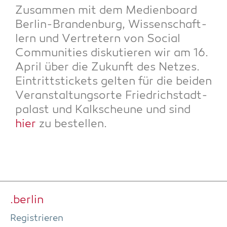
Zusam­men mit dem Medi­en­board
Ber­lin-Bran­den­burg, Wis­sen­schaft­
lern und Ver­tre­tern von Social
Com­mu­ni­ties dis­ku­tie­ren wir am 16.
April über die Zukunft des Net­zes.
Ein­tritts­ti­ckets gel­ten für die bei­den
Ver­an­stal­tungs­or­te Fried­rich­stadt­
pa­last und Kalk­scheu­ne und sind
hier
zu bestellen.
.ber­lin
Regis­trie­ren