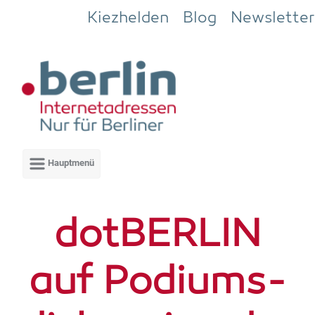
Zum Hauptinhalt springen
Kiezhelden
Blog
Newsletter
dot­BER­LIN
auf Podi­ums­