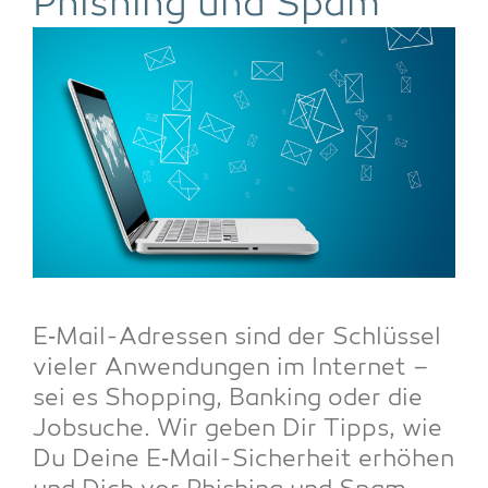
Phis­hing und Spam
E‑Mail-Adres­sen sind der Schlüs­sel
vie­ler Anwen­dun­gen im Inter­net –
sei es Shop­ping, Ban­king oder die
Job­su­che. Wir geben Dir Tipps, wie
Du Dei­ne E‑Mail-Sicher­heit erhö­hen