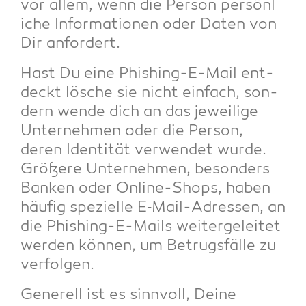
vor allem, wenn die Per­son per­sön­l
i­che Infor­ma­tio­nen oder Daten von
Dir anfordert.
Hast Du eine Phis­hing-E-Mail ent­
deckt lösche sie nicht ein­fach, son­
dern wen­de dich an das jewei­li­ge
Unter­neh­men oder die Per­son,
deren Iden­ti­tät ver­wen­det wur­de.
Grö­ße­re Unter­neh­men, beson­ders
Ban­ken oder Online-Shops, haben
häu­fig spe­zi­el­le E‑Mail-Adres­sen, an
die Phis­hing-E-Mails wei­ter­ge­lei­tet
wer­den kön­nen, um Betrugs­fäl­le zu
verfolgen.
Gene­rell ist es sinn­voll, Dei­ne