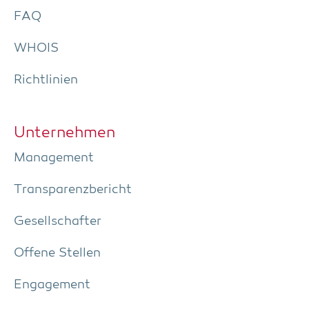
FAQ
WHOIS
Richt­li­ni­en
Unter­neh­men
Manage­ment
Trans­pa­renz­be­richt
Gesell­schaf­ter
Offe­ne Stellen
Enga­ge­ment