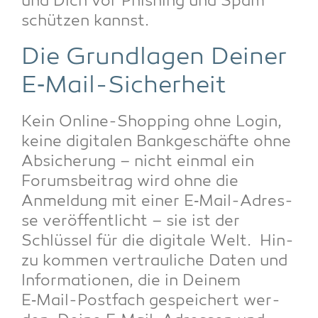
und Dich vor Phis­hing und Spam
schüt­zen kannst.
Die Grund­la­gen Dei­ner
E‑Mail-Sicher­heit
Kein Online-Shop­ping ohne Log­in,
kei­ne digi­ta­len Bank­ge­schäf­te ohne
Absi­che­rung – nicht ein­mal ein
Forums­bei­trag wird ohne die
Anmel­dung mit einer E‑Mail-Adres­
se ver­öf­fent­licht – sie ist der
Schlüs­sel für die digi­ta­le Welt. Hin­
zu kom­men ver­trau­li­che Daten und
Infor­ma­tio­nen, die in Dei­nem
E‑Mail-Post­fach gespei­chert wer­