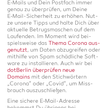
E‑Mails und Dein Post­fach immer
genau zu über­prü­fen, um Dei­ne
E‑Mail-Sicher­heit zu erhö­hen. Nut­
ze unse­re Tipps und hal­te Dich über
aktu­el­le Betrugs­ma­schen auf dem
Lau­fen­den. Im Moment wird bei­
spiels­wei­se das
The­ma Coro­na aus­
ge­nutzt
, um Daten abzu­grei­fen oder
mit­hil­fe von Spam schäd­li­che Soft­
ware zu instal­lie­ren. Auch wir bei
dot­Ber­lin über­prü­fen neue
Domains
mit den Stich­wör­tern
„Coro­na“ oder „Covid“, um Miss­
brauch auszuschließen.
Eine siche­re E‑Mail-Adres­se