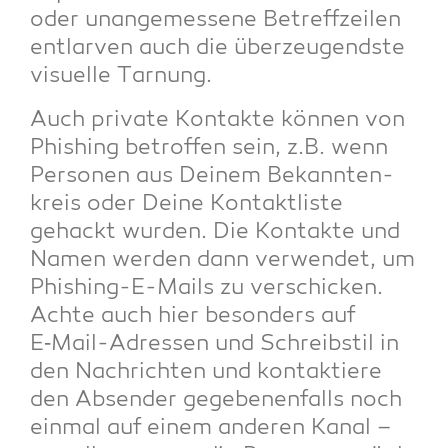
oder unan­ge­mes­se­ne Betreff­zei­len
ent­lar­ven auch die über­zeu­gends­te
visu­el­le Tarnung.
Auch pri­va­te Kon­tak­te kön­nen von
Phis­hing betrof­fen sein, z.B. wenn
Per­so­nen aus Dei­nem Bekann­ten­
kreis oder Dei­ne Kon­takt­lis­te
gehackt wur­den. Die Kon­tak­te und
Namen wer­den dann ver­wen­det, um
Phis­hing-E-Mails zu ver­schi­cken.
Ach­te auch hier beson­ders auf
E‑Mail-Adres­sen und Schreib­stil in
den Nach­rich­ten und kon­tak­tie­re
den Absen­der gege­be­nen­falls noch
ein­mal auf einem ande­ren Kanal –