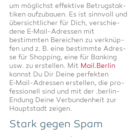
um mög­lichst effek­ti­ve Betrugs­tak­
ti­ken auf­zu­bau­en. Es ist sinn­voll und
über­sicht­li­cher für Dich, ver­schie­
de­ne E‑Mail-Adres­sen mit
bestimm­ten Berei­chen zu ver­knüp­
fen und z. B. eine bestimm­te Adres­
se für Shop­ping, eine für Ban­king
usw. zu erstel­len. Mit
Mail.Berlin
kannst Du Dir Dei­ne per­fek­ten
E‑Mail-Adres­sen erstel­len, die pro­
fes­sio­nell sind und mit der .ber­lin-
Endung Dei­ne Ver­bun­den­heit zur
Haupt­stadt zeigen.
Stark gegen Spam