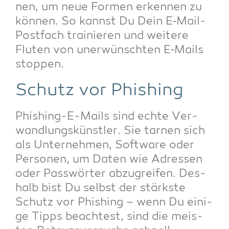
nen, um neue For­men erken­nen zu
kön­nen. So kannst Du Dein E‑Mail-
Post­fach trai­nie­ren und wei­te­re
Flu­ten von uner­wünsch­ten E‑Mails
stoppen.
Schutz vor Phishing
Phis­hing-E-Mails sind ech­te Ver­
wand­lungs­künst­ler. Sie tar­nen sich
als Unter­neh­men, Soft­ware oder
Per­so­nen, um Daten wie Adres­sen
oder Pass­wör­ter abzu­grei­fen. Des­
halb bist Du selbst der stärks­te
Schutz vor Phis­hing – wenn Du eini­
ge Tipps beach­test, sind die meis­