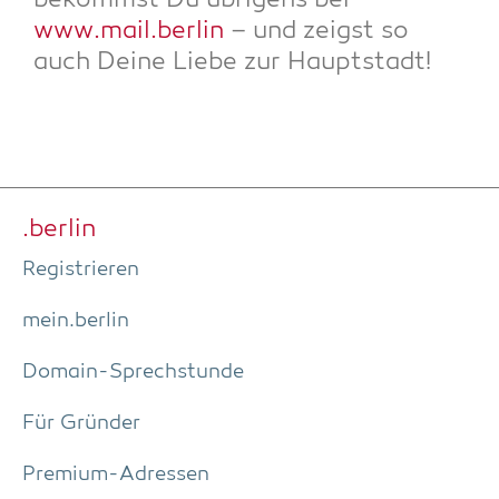
bekommst Du übri­gens bei
www.mail.berlin
– und zeigst so
auch Dei­ne Lie­be zur Hauptstadt!
.ber­lin
Regis­trie­ren
mein.berlin
Domain-Sprech­stun­de
Für Grün­der
Pre­­mi­um-Adres­­sen