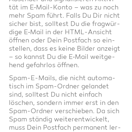
tät im E‑Mail-Kon­to – was zu noch
mehr Spam führt. Falls Du Dir nicht
sicher bist, soll­test Du die frag­wür­
di­ge E‑Mail in der HTML-Ansicht
öff­nen oder Dein Post­fach so ein­
stel­len, dass es kei­ne Bil­der anzeigt
– so kannst Du die E‑Mail weit­ge­
hend gefahr­los öffnen.
Spam-E-Mails, die nicht auto­ma­
tisch im Spam-Ord­ner gelan­det
sind, soll­test Du nicht ein­fach
löschen, son­dern immer erst in den
Spam-Ord­ner ver­schie­ben. Da sich
Spam stän­dig wei­ter­ent­wi­ckelt,
muss Dein Post­fach per­ma­nent ler­