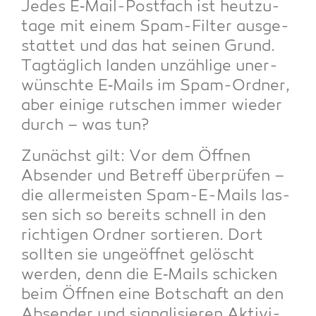
Jedes E‑Mail-Post­fach ist heut­zu­
ta­ge mit einem Spam-Fil­ter aus­ge­
stat­tet und das hat sei­nen Grund.
Tag­täg­lich lan­den unzäh­li­ge uner­
wünsch­te E‑Mails im Spam-Ord­ner,
aber eini­ge rut­schen immer wie­der
durch – was tun?
Zunächst gilt: Vor dem Öff­nen
Absen­der und Betreff über­prü­fen –
die aller­meis­ten Spam-E-Mails las­
sen sich so bereits schnell in den
rich­ti­gen Ord­ner sor­tie­ren. Dort
soll­ten sie unge­öff­net gelöscht
wer­den, denn die E‑Mails schi­cken
beim Öff­nen eine Bot­schaft an den
Absen­der und signa­li­sie­ren Akti­vi­