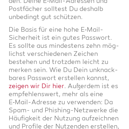
den. Dei­ne E‑Mail-Adres­sen und
Post­fä­cher soll­test Du des­halb
unbe­dingt gut schützen.
Die Basis für eine hohe E‑Mail-
Sicher­heit ist ein gutes Pass­wort.
Es soll­te aus min­des­tens zehn mög­
lichst ver­schie­de­nen Zei­chen
bestehen und trotz­dem leicht zu
mer­ken sein. Wie Du Dein unknack­
ba­res Pass­wort erstel­len kannst,
zei­gen wir Dir hier
. Außer­dem ist es
emp­feh­lens­wert, mehr als eine
E‑Mail-Adres­se zu ver­wen­den: Da
Spam- und Phis­hing-Netz­wer­ke die
Häu­fig­keit der Nut­zung auf­zeich­nen
und Pro­fi­le der Nut­zen­den erstel­len,