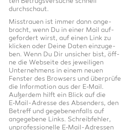
ten Betrugs­ver­su­che schnell
durchschaut.
Miss­trau­en ist immer dann ange­
bracht, wenn Du in einer Mail auf­
ge­for­dert wirst, auf einen Link zu
kli­cken oder Dei­ne Daten ein­zu­ge­
ben. Wenn Du Dir unsi­cher bist, öff­
ne die Web­sei­te des jewei­li­gen
Unter­neh­mens in einem neu­en
Fens­ter des Brow­sers und über­prü­fe
die Infor­ma­ti­on aus der E‑Mail.
Außer­dem hilft ein Blick auf die
E‑Mail-Adres­se des Absen­ders, den
Betreff und gege­be­nen­falls auf
ange­ge­be­ne Links. Schreib­feh­ler,
unpro­fes­sio­nel­le E‑Mail-Adres­sen