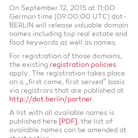
On Sep­tem­ber 12, 2015 at 11:00
Ger­man time (09:00:00 UTC) dot­
BER­LIN will release valuable domain
names inclu­ding top real estate and
food key­words as well as names.
For regis­tra­ti­on of tho­se domains,
the exis­ting
regis­tra­ti­on poli­ci­es
app­ly. The regis­tra­ti­on takes place
on a „first come, first ser­ved” basis
via regis­trars that are published at
http://dot.berlin/partner
.
A list with all available names is
published here
[PDF]
, the list of
available names can be amen­ded at