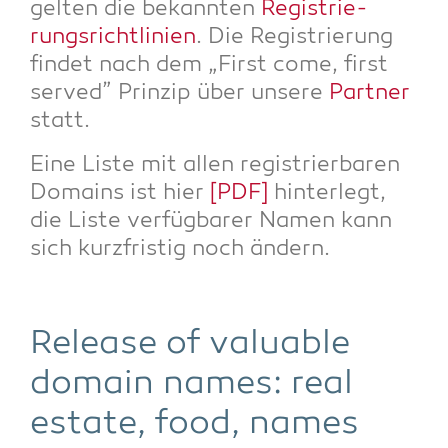
gel­ten die bekann­ten
Regis­trie­
rungs­richt­li­ni­en
. Die Regis­trie­rung
fin­det nach dem „First come, first
ser­ved” Prin­zip über unse­re
Part­ner
statt.
Eine Lis­te mit allen regis­trier­ba­ren
Domains ist hier
[PDF]
hin­ter­legt,
die Lis­te ver­füg­ba­rer Namen kann
sich kurz­fris­tig noch ändern.
Release of valuable
domain names: real
estate, food, names