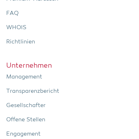
FAQ
WHOIS
Richt­li­ni­en
Unter­neh­men
Manage­ment
Trans­pa­renz­be­richt
Gesell­schaf­ter
Offe­ne Stellen
Enga­ge­ment