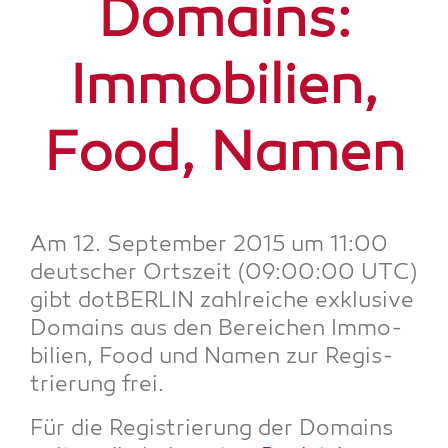
Domains:
Immo­bi­li­en,
Food, Namen
Am 12. Sep­tem­ber 2015 um 11:00
deut­scher Orts­zeit (09:00:00 UTC)
gibt dot­BER­LIN zahl­rei­che exklu­si­ve
Domains aus den Berei­chen Immo­
bi­li­en, Food und Namen zur Regis­
trie­rung frei.
Für die Regis­trie­rung der Domains