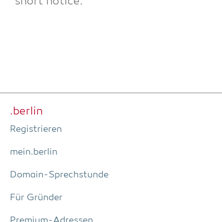
short notice.
.ber­lin
Regis­trie­ren
mein.berlin
Domain-Sprech­stun­de
Für Grün­der
Pre­­mi­um-Adres­­sen