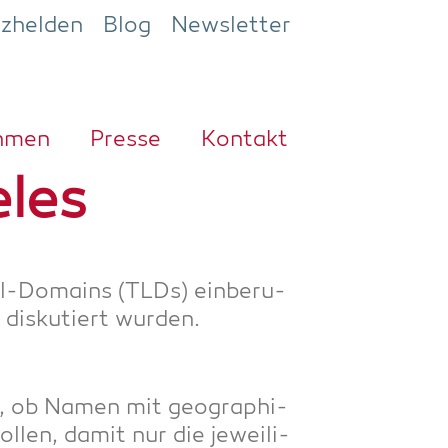
ezhelden
Blog
Newsletter
h­men
Pres­se
Kon­takt
les
el-Domains (TLDs) ein­be­ru­
 dis­ku­tiert wurden.
um, ob Namen mit geo­gra­phi­
l­len, damit nur die jewei­li­