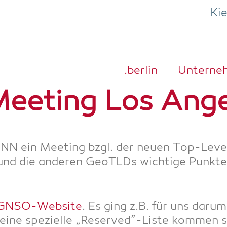
Ki
.ber­lin
Unter­ne
e­ting Los Ange
ICANN ein Mee­ting bzgl. der neu­en Top-Lev
 und die ande­ren GeoTLDs wich­ti­ge Punk­te
GNSO-Web­site
. Es ging z.B. für uns dar­
ine spe­zi­el­le „Reserved”-Liste kom­men so