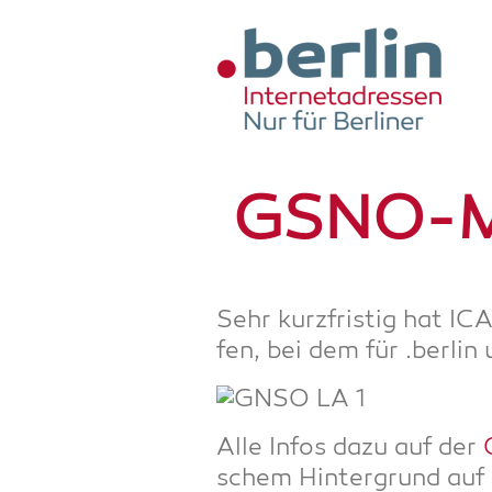
Zum Hauptinhalt springen
GSNO-Me
Sehr kurz­fris­tig hat 
fen, bei dem für .ber­lin
Alle Infos dazu auf der
schem Hin­ter­grund auf e