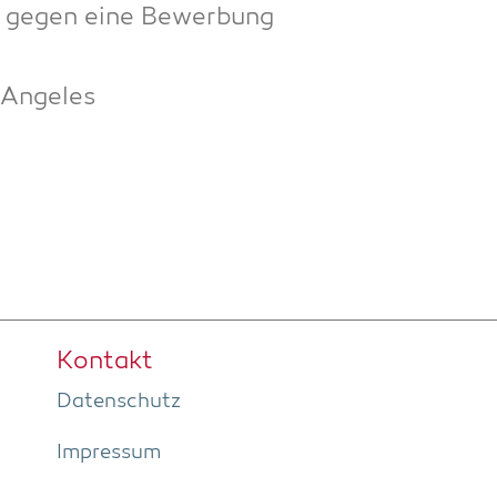
he gegen eine Bewer­bung
 Angeles
Kon­takt
Daten­schutz
Impres­sum