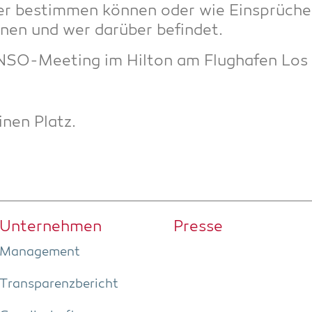
ber bestim­men kön­nen oder wie Ein­sprü­c
n­nen und wer dar­über befindet.
NSO-Mee­ting im Hil­ton am Flug­ha­fen Los
­nen Platz.
Unter­neh­men
Pres­se
Manage­ment
Trans­pa­renz­be­richt