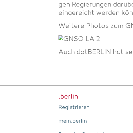
gen Regie­run­gen dar­ü
ein­ge­reicht wer­den kö
Wei­te­re Pho­tos zum G
Auch dot­BER­LIN hat sei
.ber­lin
Regis­trie­ren
mein.berlin