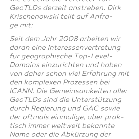
GeoTLDs der­zeit anstre­ben. Dirk
Kri­schenow­ski teilt auf Anfra­
ge mit:
Seit dem Jahr 2008 arbei­ten wir
dar­an eine Inter­es­sen­ver­tre­tung
für geo­gra­phi­sche Top-Level-
Domains ein­zu­rich­ten und haben
von daher schon viel Erfah­rung mit
den kom­ple­xen Pro­zes­sen bei
ICANN. Die Gemein­sam­kei­ten aller
GeoTLDs sind die Unter­stüt­zung
durch Regie­rung und GAC sowie
der oft­mals ein­ma­li­ge, aber prak­
tisch immer welt­weit bekann­te
Name oder die Abkür­zung der