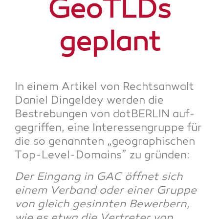
GeoTLDs
geplant
In einem Arti­kel von Rechts­an­walt
Dani­el Din­gel­dey wer­den die
Bestre­bun­gen von dot­BER­LIN auf­
ge­grif­fen, eine Inter­es­sen­grup­pe für
die so genann­ten „geo­gra­phi­schen
Top-Level-Domains” zu gründen:
Der Ein­gang in GAC öff­net sich
einem Ver­band oder einer Grup­pe
von gleich gesinn­ten Bewer­bern,
wie es etwa die Ver­tre­ter von