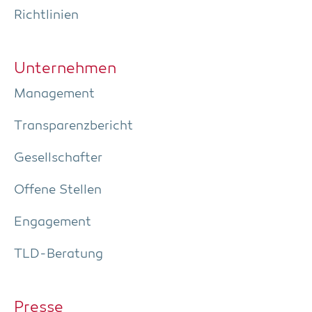
Richt­li­ni­en
Unter­neh­men
Manage­ment
Trans­pa­renz­be­richt
Gesell­schaf­ter
Offe­ne Stellen
Enga­ge­ment
TLD-Bera­tung
Pres­se