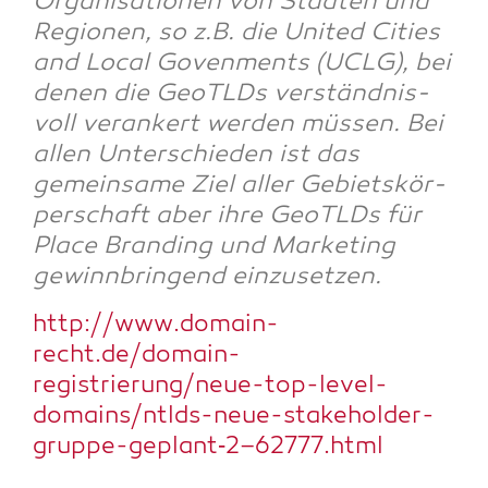
Orga­ni­sa­tio­nen von Städ­ten und
Regio­nen, so z.B. die United Cities
and Local Goven­ments (UCLG), bei
denen die GeoTLDs ver­ständ­nis­
voll ver­an­kert wer­den müs­sen. Bei
allen Unter­schie­den ist das
gemein­sa­me Ziel aller Gebiets­kör­
per­schaft aber ihre GeoTLDs für
Place Bran­ding und Mar­ke­ting
gewinn­brin­gend einzusetzen.
http://www.domain-
recht.de/domain-
registrierung/neue-top-level-
domains/ntlds-neue-stakeholder-
gruppe-geplant‑2–62777.html