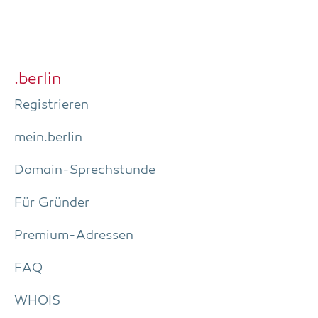
.ber­lin
Regis­trie­ren
mein.berlin
Domain-Sprech­stun­de
Für Grün­der
Pre­­mi­um-Adres­­sen
FAQ
WHOIS