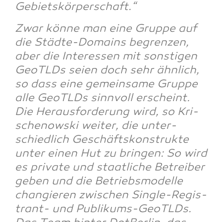
Gebietskörperschaft.“
Zwar kön­ne man eine Grup­pe auf
die Städ­te-Domains begren­zen,
aber die Inter­es­sen mit sons­ti­gen
GeoTLDs sei­en doch sehr ähn­lich,
so dass eine gemein­sa­me Grup­pe
alle GeoTLDs sinn­voll erscheint.
Die Her­aus­for­de­rung wird, so Kri­
schenow­ski wei­ter, die unter­
schied­lich Geschäfts­kon­struk­te
unter einen Hut zu brin­gen: So wird
es pri­va­te und staat­li­che Betrei­ber
geben und die Betriebs­mo­del­le
chan­gie­ren zwi­schen Sin­gle-Regis­
trant- und Publi­kums-GeoTLDs.