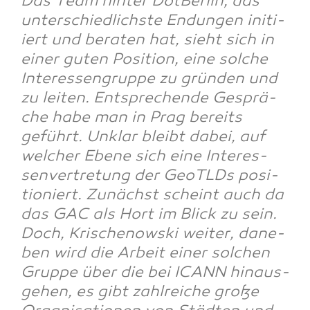
Das Team hin­ter Dot­Ber­lin, das
unter­schied­lichs­te Endun­gen initi­
iert und bera­ten hat, sieht sich in
einer guten Posi­ti­on, eine sol­che
Inter­es­sen­grup­pe zu grün­den und
zu lei­ten. Ent­spre­chen­de Gesprä­
che habe man in Prag bereits
geführt. Unklar bleibt dabei, auf
wel­cher Ebe­ne sich eine Inter­es­
sen­ver­tre­tung der GeoTLDs posi­
tio­niert. Zunächst scheint auch da
das GAC als Hort im Blick zu sein.
Doch, Kri­schenow­ski wei­ter,
dane­
ben wird die Arbeit einer sol­chen
Grup­pe über die bei ICANN hin­aus­
ge­hen, es gibt zahl­rei­che gro­ße