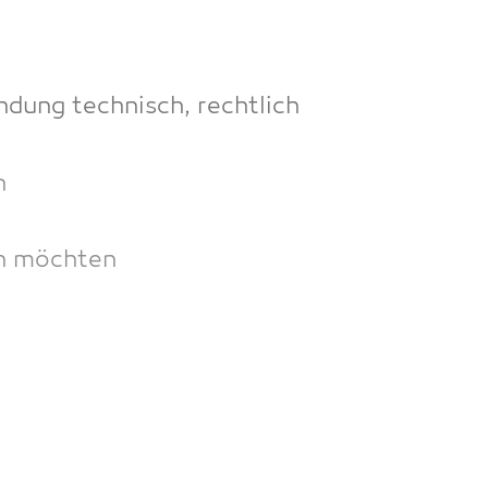
ndung tech­nisch, recht­lich
n
hen möchten