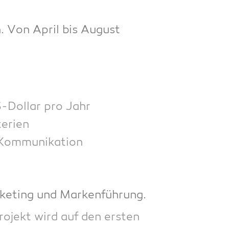
n. Von April bis August
-Dol­lar pro Jahr
iterien
nd Kommunikation
r­ke­ting und Markenführung.
o­jekt wird auf den ers­ten