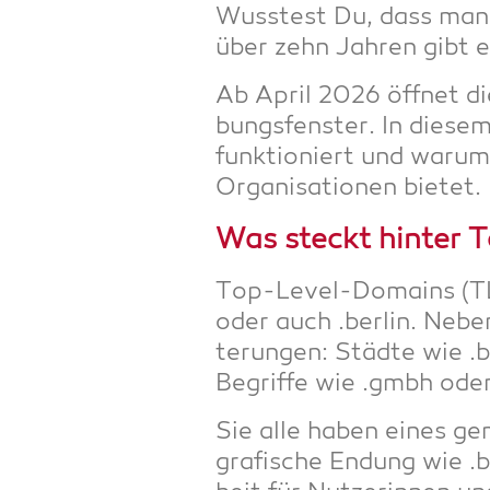
Wuss­test Du, dass man 
über zehn Jah­ren gibt e
Ab April 2026 öff­net die 
bungs­fens­ter. In die­s
funk­tio­niert und war­u
Orga­ni­sa­tio­nen bietet.
Was steckt hin­ter
Top-Level-Domains (TLDs
oder auch .ber­lin. Neben
te­run­gen: Städ­te wie .
Begrif­fe wie .gmbh oder 
Sie alle haben eines gem
gra­fi­sche Endung wie .b