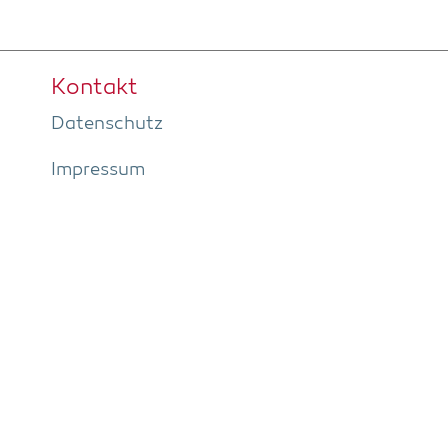
Kon­takt
Daten­schutz
Impres­sum