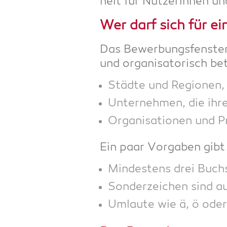
heit für Nut­ze­rin­nen u
Wer darf sich für e
Das Bewer­bungs­fens­ter 
und orga­ni­sa­to­risch b
Städ­te und Regio­nen, d
Unter­neh­men, die ihr
Orga­ni­sa­tio­nen und 
Ein paar Vor­ga­ben gibt
Min­des­tens drei Buch­
Son­der­zei­chen sind 
Umlau­te wie ä, ö oder