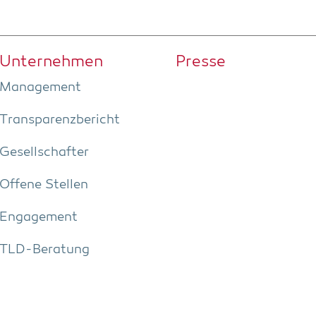
Unter­neh­men
Pres­se
Manage­ment
Trans­pa­renz­be­richt
Gesell­schaf­ter
Offe­ne Stellen
Enga­ge­ment
TLD-Bera­tung