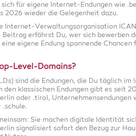
sich für eige­ne Inter­net-Endun­gen wie .b
s 2026 wie­der die Gele­gen­heit dazu.
Inter­net-Ver­wal­tungs­or­ga­ni­sa­ti­on ICAN
em Bei­trag erfährst Du, wer sich bewer­ben 
m eine eige­ne Endung span­nen­de Chan­cen 
 Top-Level-Domains?
) sind die Endun­gen, die Du täg­lich im In
 den klas­si­schen Endun­gen gibt es seit 201
ber­lin oder .tirol, Unter­neh­mensen­dun­gen
.schu­le.
ein­sam: Sie machen digi­ta­le Iden­ti­tät si
er­lin signa­li­siert sofort den Bezug zur Ha