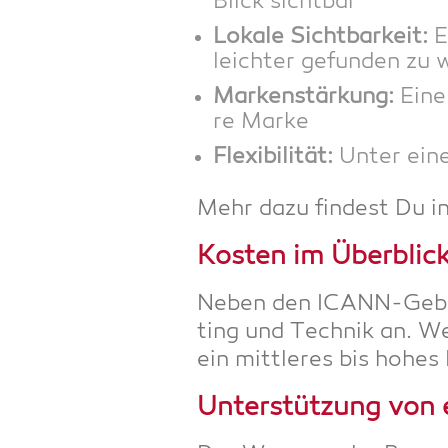
Blick sichtbar
Loka­le Sicht­bar­keit:
En
leich­ter gefun­den zu
Mar­ken­stär­kung:
Eine 
re Marke
Fle­xi­bi­li­tät:
Unter eine
Mehr dazu fin­dest Du i
Kos­ten im Überblic
Neben den ICANN-Gebüh­re
ting und Tech­nik an. Wer
ein mitt­le­res bis hohes
Unter­stüt­zung von 