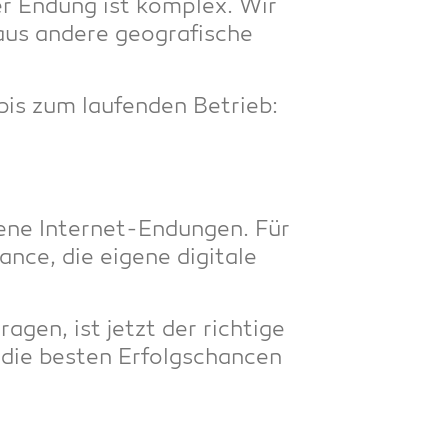
er Endung ist kom­plex. Wir
us ande­re geo­gra­fi­sche
is zum lau­fen­den Betrieb:
e­ne Inter­net-Endun­gen. Für
­ce, die eige­ne digi­ta­le
en, ist jetzt der rich­ti­ge
n die bes­ten Erfolgs­chan­cen