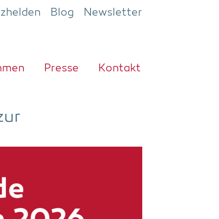
ezhelden
Blog
Newsletter
h­men
Pres­se
Kon­takt
zur