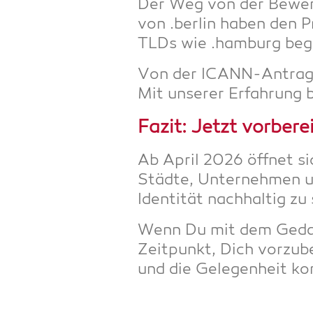
Der Weg von der Bewer­bu
von .ber­lin haben den Pr
TLDs wie .ham­burg begl
Von der ICANN-Antrags­s
Mit unse­rer Erfah­rung 
Fazit: Jetzt vor­be­re
Ab April 2026 öff­net si
Städ­te, Unter­neh­men und
Iden­ti­tät nach­hal­tig z
Wenn Du mit dem Gedan­ke
Zeit­punkt, Dich vor­zu­b
und die Gele­gen­heit k