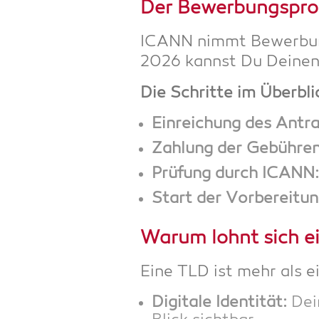
Der Bewer­bungs­pro
ICANN nimmt Bewer­bun­g
2026 kannst Du Dei­nen 
Die Schrit­te im Überbli
Ein­rei­chung des Antr
Zah­lung der Gebüh­ren
Prü­fung durch ICANN:
Start der Vor­be­rei­tun
War­um lohnt sich e
Eine TLD ist mehr als e
Digi­ta­le Iden­ti­tät:
Dei­