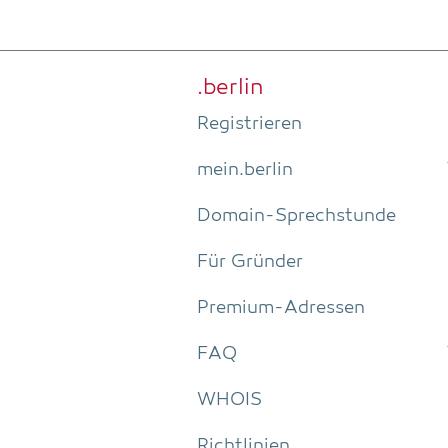
.ber­lin
Regis­trie­ren
mein.berlin
Domain-Sprech­stun­de
Für Grün­der
Pre­­mi­um-Adres­­sen
FAQ
WHOIS
Richt­li­ni­en