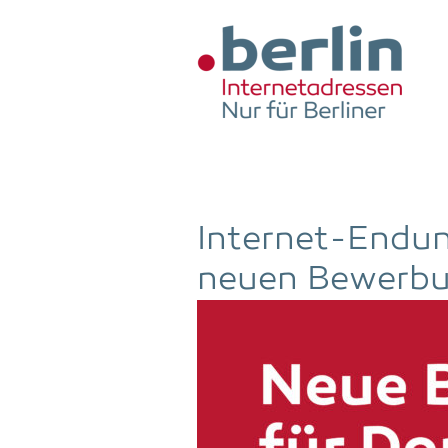
Zum Hauptinhalt springen
Inter­net-Endun­
neu­en Bewerb