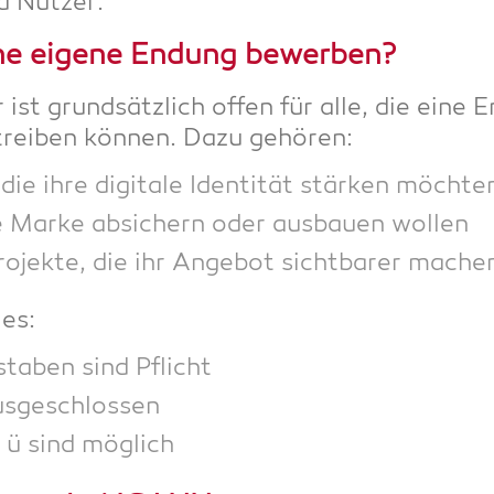
nd Nutzer.
ine eige­ne Endung bewerben?
ist grund­sätz­lich offen für alle, die eine E
etrei­ben kön­nen. Dazu gehören:
ie ihre digi­ta­le Iden­ti­tät stär­ken möchte
e Mar­ke absi­chern oder aus­bau­en wollen
Pro­jek­te, die ihr Ange­bot sicht­ba­rer mac
 es:
sta­ben sind Pflicht
ausgeschlossen
 ü sind möglich