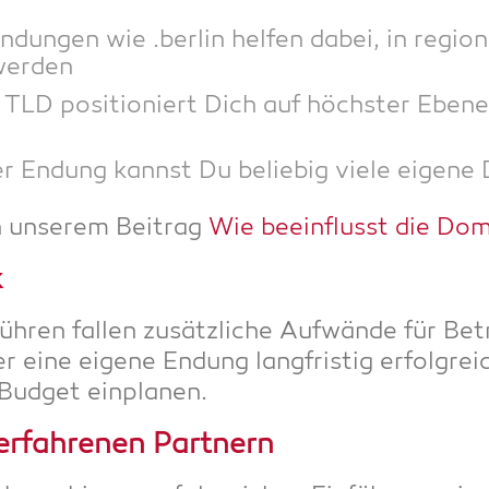
dun­gen wie .ber­lin hel­fen dabei, in regio­n
 werden
TLD posi­tio­niert Dich auf höchs­ter Ebe­ne
r Endung kannst Du belie­big vie­le eige­ne
n unse­rem Bei­trag
Wie beein­flusst die D
k
n fal­len zusätz­li­che Auf­wän­de für Betr
 eine eige­ne Endung lang­fris­tig erfolg­reich
 Bud­get einplanen.
erfah­re­nen Partnern