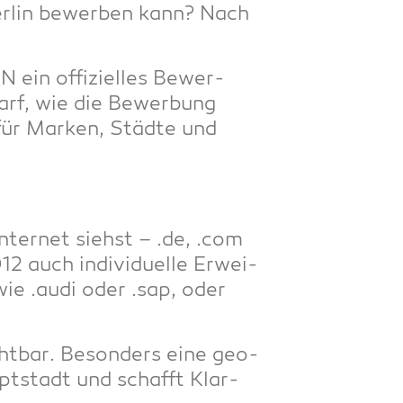
er­lin bewer­ben kann? Nach
N ein offi­zi­el­les Bewer­
darf, wie die Bewer­bung
für Mar­ken, Städ­te und
ter­net siehst – .de, .com
2 auch indi­vi­du­el­le Erwei­
 wie .audi oder .sap, oder
cht­bar. Beson­ders eine geo­
upt­stadt und schafft Klar­