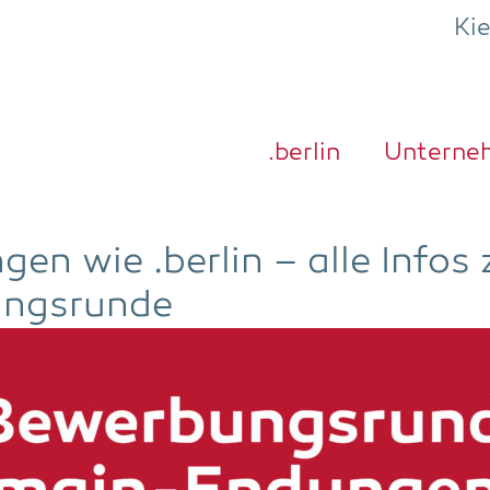
Ki
.ber­lin
Unter­ne
gen wie .ber­lin – alle Infos 
ungsrunde