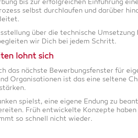
ng bis zur erfolg­rei­chen Ein­füh­rung ein
o­zess selbst durch­lau­fen und dar­über hin­a
eitet.
tel­lung über die tech­ni­sche Umset­zung b
beglei­ten wir Dich bei jedem Schritt.
i­ten lohnt sich
ch das nächs­te Bewer­bungs­fens­ter für eig
 Orga­ni­sa­tio­nen ist das eine sel­te­ne Chan
u stärken.
n spielst, eine eige­ne Endung zu bean­tra­g
e­rei­ten. Früh ent­wi­ckel­te Kon­zep­te habe
ommt so schnell nicht wieder.