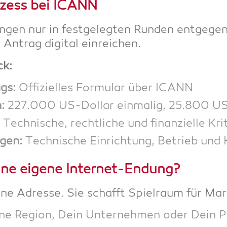
­zess bei ICANN
en nur in fest­ge­leg­ten Run­den ent­ge­ge
Antrag digi­tal einreichen.
ck:
ags:
Offi­zi­el­les For­mu­lar über ICANN
:
227.000 US-Dol­lar ein­ma­lig, 25.800 US
Tech­ni­sche, recht­li­che und finan­zi­el­le Kr
­gen:
Tech­ni­sche Ein­rich­tung, Betrieb u
ine eige­ne Internet-Endung?
ine Adres­se. Sie schafft Spiel­raum für Ma
ne Regi­on, Dein Unter­neh­men oder Dein Pr