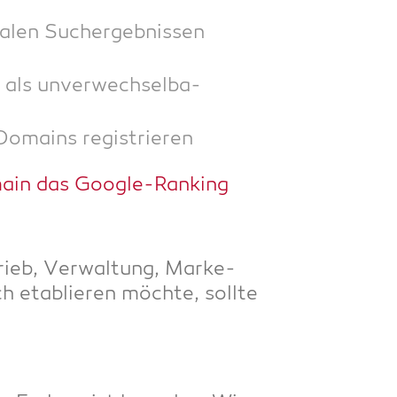
a­len Such­ergeb­nis­sen
 als unver­wech­sel­ba­
 Domains registrieren
omain das Google-Ranking
ieb, Ver­wal­tung, Mar­ke­
 eta­blie­ren möch­te, soll­te