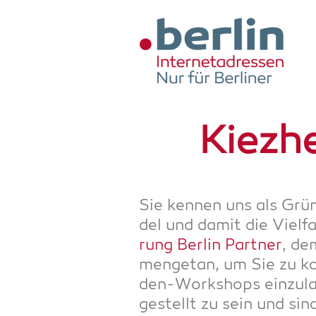
Zum Hauptinhalt springen
Kiez­h
Sie ken­nen uns als Gründ
del und damit die Viel­f
rung Ber­lin Part­ner
, d
men­ge­tan, um Sie zu kos­
den-Work­shops ein­zu­la
ge­stellt zu sein und sin