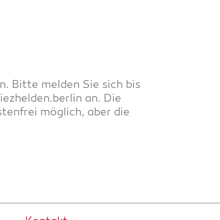
. Bit­te mel­den Sie sich bis
iezhelden.berlin an. Die
ten­frei mög­lich, aber die