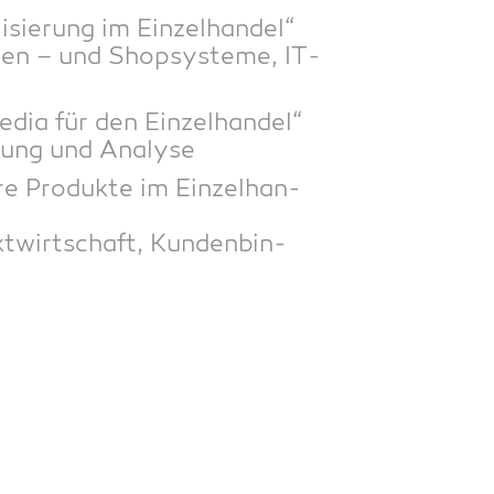
ie­rung im Ein­zel­han­del“
­ten – und Shop­sys­te­me, IT-
a für den Ein­zel­han­del“
a­nung und Analyse
 Pro­duk­te im Ein­zel­han­
kt­wirt­schaft, Kun­den­bin­