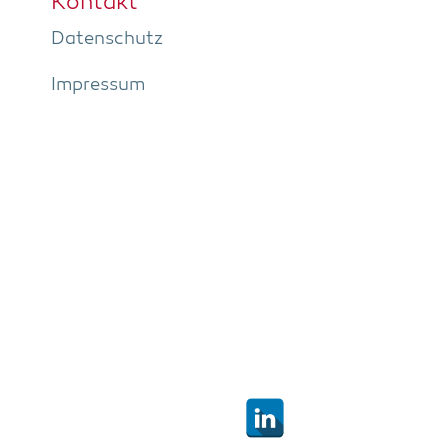
Kon­takt
Daten­schutz
Impres­sum