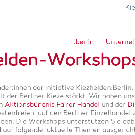
Ki
.ber­lin
Unter­ne
el­den-Work­shop
er:innen der Initia­ti­ve Kiezhelden.Berlin, d
alt der Ber­li­ner Kieze stärkt. Wir haben un
em
Akti­ons­bünd­nis Fai­rer Han­del
und der
Di
ten­frei­en, auf den Ber­li­ner Ein­zel­han­del 
­den. Die Work­shops unter­stüt­zen Sie dab
d auf fol­gen­de, aktu­el­le The­men ausgerich