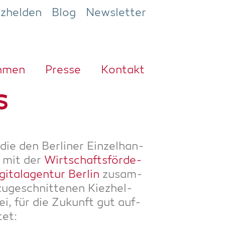
ezhelden
Blog
Newsletter
h­men
Pres­se
Kon­takt
s
ie den Ber­li­ner Ein­zel­han­
s mit der
Wirt­schafts­för­de­
gi­ta­l­agen­tur Ber­lin
zusam­
zuge­schnit­te­nen Kiez­hel­
ei, für die Zukunft gut auf­
tet: