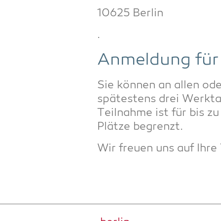
10625 Ber­lin
.
Anmel­dung für
Sie kön­nen an allen ode
spä­tes­tens drei Werk­t
Teil­nah­me ist für bis z
Plät­ze begrenzt.
Wir freu­en uns auf Ihre