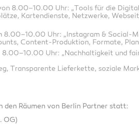
n 8.00–10.00 Uhr: „Tools für die Digi­ta­li­s
ät­ze, Kar­ten­diens­te, Netz­wer­ke, Web­sei
 8.00–10.00 Uhr: „Insta­gram & Social-Medi
ounts, Con­tent-Pro­duk­ti­on, For­ma­te, Pl
.00–10.00 Uhr: „Nach­hal­tig­keit und fai­re
eg, Trans­pa­ren­te Lie­fer­ket­te, sozia­le Mar
n den Räu­men von Ber­lin Part­ner statt:
. OG)