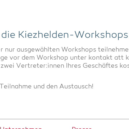
 die Kiezhelden-Workshops
r nur aus­ge­wähl­ten Work­shops teil­neh­men
a­ge vor dem Work­shop unter kon­takt att k
u zwei Vertreter:innen Ihres Geschäf­tes kos­
 Teil­nah­me und den Austausch!