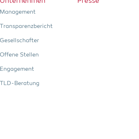
Unter­neh­men
Pres­se
Manage­ment
Trans­pa­renz­be­richt
Gesell­schaf­ter
Offe­ne Stellen
Enga­ge­ment
TLD-Bera­tung