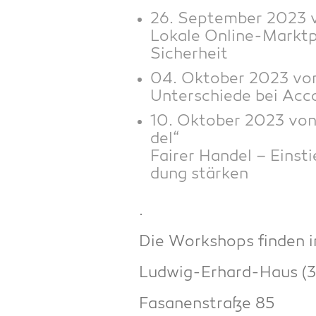
26. Sep­tem­ber 2023 vo
Loka­le Online-Markt­pl
Sicherheit
04. Okto­ber 2023 von
Unter­schie­de bei Acc
10. Okto­ber 2023 von 8
del“
Fai­rer Han­del – Ein­sti
dung stärken
.
Die Work­shops fin­den i
Lud­wig-Erhard-Haus (3
Fasa­nen­stra­ße 85