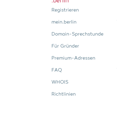
.ber­lin
Regis­trie­ren
mein.berlin
Domain-Sprech­stun­de
Für Grün­der
Pre­­mi­um-Adres­­sen
FAQ
WHOIS
Richt­li­ni­en