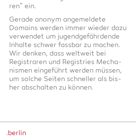
ren” ein.
Gera­de anonym ange­mel­de­te
Domains wer­den immer wie­der dazu
ver­wen­det um jugend­ge­fähr­den­de
Inhal­te schwer fass­bar zu machen.
Wir den­ken, dass welt­weit bei
Regis­tra­ren und Regis­tries Mecha­
nis­men ein­ge­führt wer­den müs­sen,
um sol­che Sei­ten schnel­ler als bis­
her abschal­ten zu können.
.ber­lin