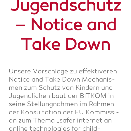
Jugend­schutz
– Noti­ce and
Take Down
Unse­re Vor­schlä­ge zu effek­ti­ve­ren
Noti­ce and Take Down Mecha­nis­
men zum Schutz von Kin­dern und
Jugend­li­chen baut der BITKOM in
sei­ne Stel­lung­nah­men im Rah­men
der Kon­sul­ta­ti­on der EU Kom­mis­si­
on zum The­ma „safer inter­net an
online tech­no­lo­gies for child­