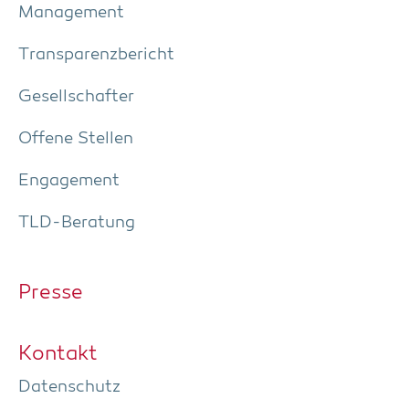
Manage­ment
Trans­pa­renz­be­richt
Gesell­schaf­ter
Offe­ne Stellen
Enga­ge­ment
TLD-Bera­tung
Pres­se
Kon­takt
Daten­schutz