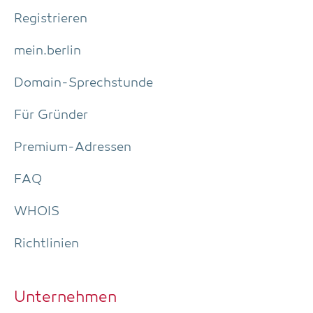
Regis­trie­ren
mein.berlin
Domain-Sprech­stun­de
Für Grün­der
Pre­­mi­um-Adres­­sen
FAQ
WHOIS
Richt­li­ni­en
Unter­neh­men