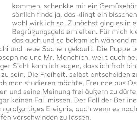
kom­men, schenk­te mir ein Gemü­se­händ
sön­lich fin­de ja, das klingt ein biss­c
wohl wirk­lich so. Zunächst ging es in 
Begrü­ßungs­geld erhiel­ten. Für mich kl
das auch und so bekam ich wäh­rend mei
i­chi und neue Sachen gekauft.
Die Pup­pe 
se­phi­ne und Mr. Mon­chi­chi weilt auch he
i­ger Sicht kann ich sagen, dass ich froh bi
zu sein. Die Frei­heit, selbst ent­schei­den z
b man stu­die­ren möch­te, Freun­de aus O
n und sei­ne Mei­nung frei äußern zu dür­fen
ar kei­nen Fall mis­sen. Der Fall der Ber­li­
n groß­ar­ti­ges Ereig­nis, auch wenn es noch
fen ver­schwin­den zu lassen.