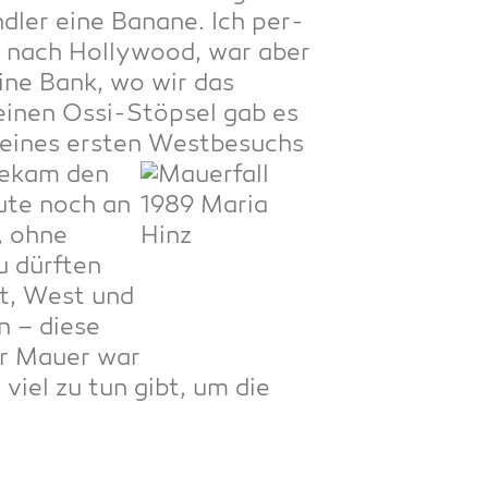
­ler eine Bana­ne. Ich per­
hen nach Hol­ly­wood, war aber
eine Bank, wo wir das
ei­nen Ossi-Stöp­sel gab es
­nes ers­ten West­be­suchs
bekam den
u­te noch an
n, ohne
u dürf­ten
st, West und
 – die­se
ner Mau­er war
 viel zu tun gibt, um die