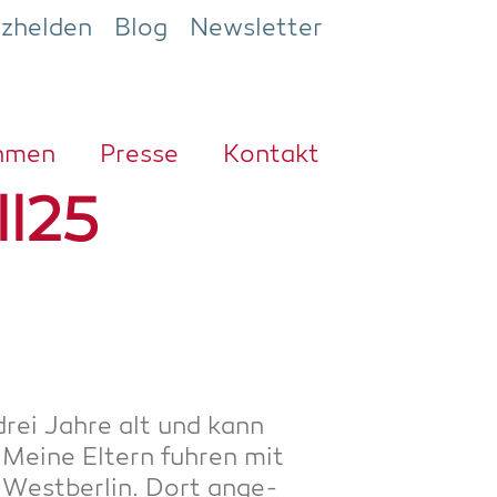
ezhelden
Blog
Newsletter
h­men
Pres­se
Kon­takt
ll25
drei Jah­re alt und kann
 Mei­ne Eltern fuh­ren mit
West­ber­lin. Dort ange­