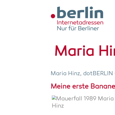
Zum Hauptinhalt springen
Maria Hi
Maria Hinz, dot­BER­LI
Mei­ne ers­te Bana