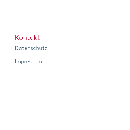
Kon­takt
Daten­schutz
Impres­sum