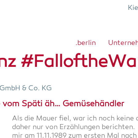
Ki
.ber­lin
Unter­ne
nz #FalloftheWa
N GmbH & Co. KG
­ne vom Späti äh… Gemüsehändler
Als die Mau­er fiel, war ich noch kei­ne 
daher nur von Erzäh­lun­gen berich­ten.
mir am 11.11.1989 zum ers­ten Mal nach 