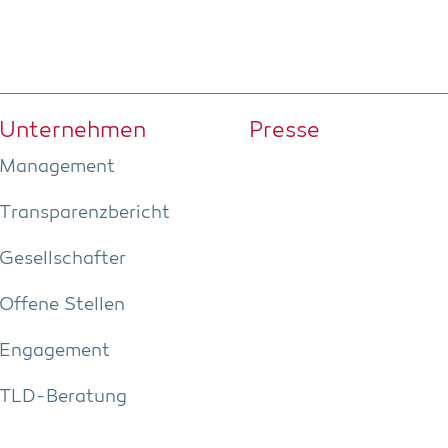
Unter­neh­men
Pres­se
Manage­ment
Trans­pa­renz­be­richt
Gesell­schaf­ter
Offe­ne Stellen
Enga­ge­ment
TLD-Bera­tung