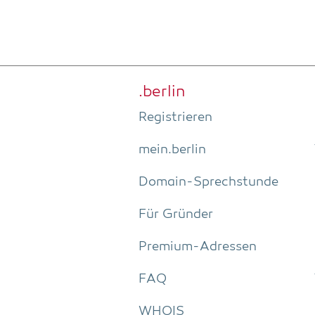
.ber­lin
Regis­trie­ren
mein.berlin
Domain-Sprech­stun­de
Für Grün­der
Pre­­mi­um-Adres­­sen
FAQ
WHOIS