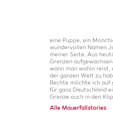
eine Pup­pe, ein Mon­ch
wun­der­vol­len Namen Jo
mei­ner Sei­te. Aus heu­t
Gren­zen auf­ge­wach­sen 
wann man wohin reist, o
der gan­zen Welt zu habe
Rech­te möch­te ich auf g
für ganz Deutsch­land ei
Gren­ze auch in den Köp­
Alle Mau­er­falls­to­ries