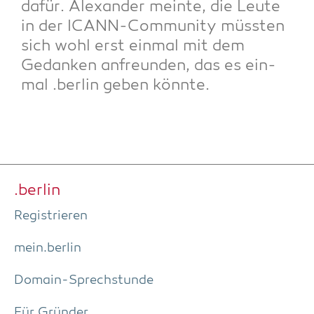
dafür. Alex­an­der mein­te, die Leu­te
in der ICANN-Com­mu­ni­ty müss­ten
sich wohl erst ein­mal mit dem
Gedan­ken anfreun­den, das es ein­
mal .ber­lin geben könnte.
.ber­lin
Regis­trie­ren
mein.berlin
Domain-Sprech­stun­de
Für Grün­der