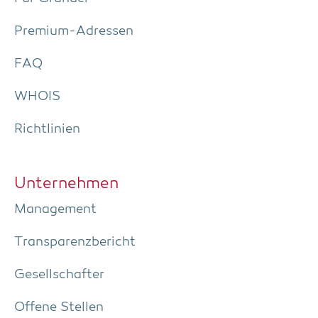
Pre­­mi­um-Adres­­sen
FAQ
WHOIS
Richt­li­ni­en
Unter­neh­men
Manage­ment
Trans­pa­renz­be­richt
Gesell­schaf­ter
Offe­ne Stellen