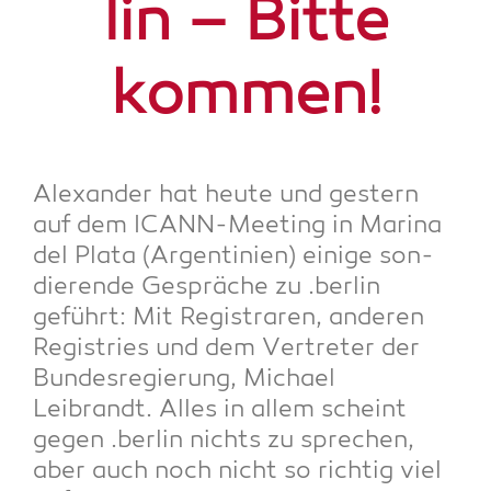
lin – Bit­te
kommen!
Alex­an­der hat heu­te und ges­tern
auf dem ICANN-Mee­ting in Mari­na
del Pla­ta (Argen­ti­ni­en) eini­ge son­
die­ren­de Gesprä­che zu .ber­lin
geführt: Mit Regis­tra­ren, ande­ren
Regis­tries und dem Ver­tre­ter der
Bun­des­re­gie­rung, Micha­el
Leibrandt. Alles in allem scheint
gegen .ber­lin nichts zu spre­chen,
aber auch noch nicht so rich­tig viel