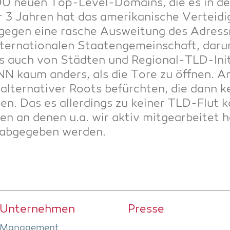
0 neu­en Top-Level-Domains, die es in de
3 Jah­ren hat das ame­ri­ka­ni­sche Ver­tei­d
t gegen eine rasche Aus­wei­tung des Adress­
r­na­tio­na­len Staa­ten­ge­mein­schaft, dar­u
ings auch von Städ­ten und Regio­nal-TLD-Init
N kaum anders, als die Tore zu öff­nen. A
alter­na­ti­ver Roots befürch­ten, die dann k
en. Das es aller­dings zu kei­ner TLD-Flut 
n an denen u.a. wir aktiv mit­ge­ar­bei­tet 
abge­ge­ben werden.
Unter­neh­men
Pres­se
Manage­ment