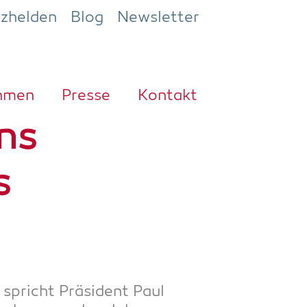
ezhelden
Blog
Newsletter
h­men
Pres­se
Kon­takt
ns
s
spricht Prä­si­dent Paul