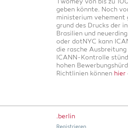
Two­mey von bis zu 100
geben könn­te. Noch vor 
mi­nis­te­ri­um vehe­men
grund des Drucks der inte
Bra­si­li­en und neu­er­d
oder dot­NYC kann ICAN
die rasche Aus­brei­tung 
ICANN-Kon­trol­le stün­d
hohen Bewer­bungs­hür­de
Richt­li­ni­en kön­nen
hier
.ber­lin
Regis­trie­ren