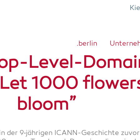
Ki
.ber­lin
Unter­ne
op-Level-Domai
„Let 1000 flower
bloom”
 in der 9‑jährigen ICANN-Geschich­te zuvor 