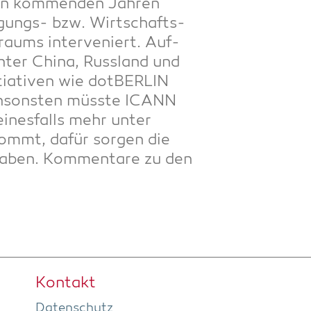
n kom­men­den Jah­ren
i­gungs- bzw. Wirt­schafts­
raums inter­ve­niert. Auf­
n­ter Chi­na, Russ­land und
ia­ti­ven wie dot­BER­LIN
nsons­ten müss­te ICANN
ei­nes­falls mehr unter
kommt, dafür sor­gen die
haben. Kom­men­ta­re zu den
Kon­takt
Daten­schutz