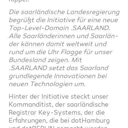
Die saar­län­di­sche Lan­des­re­gie­rung
begrüßt die Initia­ti­ve für eine neue
Top-Level-Domain .SAARLAND.
Alle Saar­län­de­rin­nen und Saar­län­
der kön­nen damit welt­weit und
rund um die Uhr Flag­ge für unser
Bun­des­land zei­gen. Mit
.SAARLAND setzt das Saar­land
grund­le­gen­de Inno­va­tio­nen bei
neu­en Tech­no­lo­gien um.
Hin­ter der Initia­ti­ve steckt unser
Kom­man­di­tist, der saar­län­di­sche
Regis­trar Key-Sys­tems, der die
Erfah­run­gen, die bei dot­Ham­burg