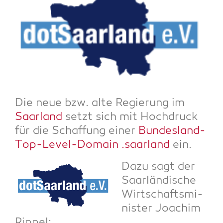
Die neue bzw. alte Regie­rung im
Saar­land
setzt sich mit Hoch­druck
für die Schaf­fung einer
Bun­des­land-
Top-Level-Domain .saar­land
ein.
Dazu sagt der
Saar­län­di­sche
Wirt­schafts­mi­
nis­ter Joa­chim
Rippel: