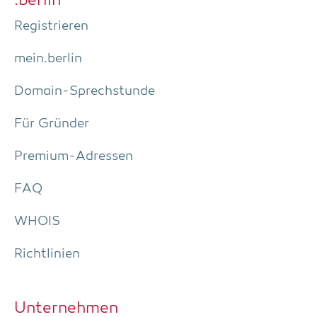
.ber­lin
Regis­trie­ren
mein.berlin
Domain-Sprech­stun­de
Für Grün­der
Pre­­mi­um-Adres­­sen
FAQ
WHOIS
Richt­li­ni­en
Unter­neh­men