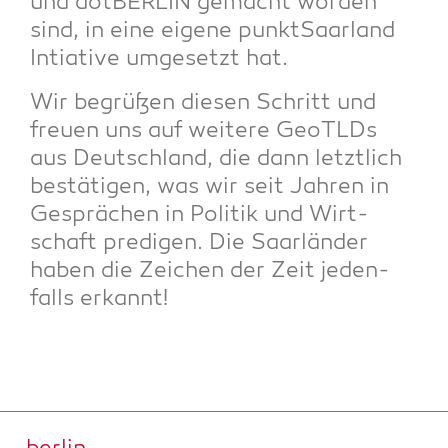
und dot­BER­LIN gemacht wor­den
sind, in eine eige­ne punkt­Saar­land
Intia­ti­ve umge­setzt hat.
Wir begrü­ßen die­sen Schritt und
freu­en uns auf wei­te­re GeoTLDs
aus Deutsch­land, die dann letzt­lich
bestä­ti­gen, was wir seit Jah­ren in
Gesprä­chen in Poli­tik und Wirt­
schaft pre­di­gen. Die Saar­län­der
haben die Zei­chen der Zeit jeden­
falls erkannt!