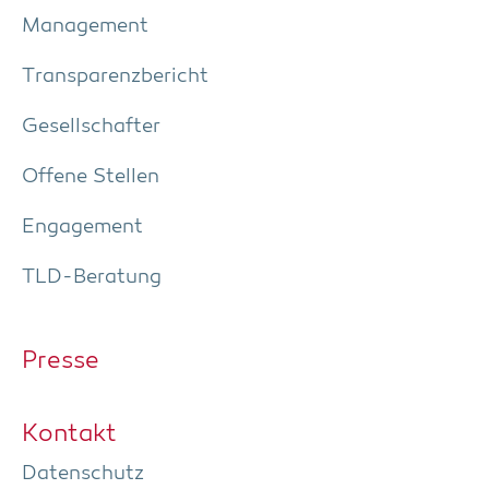
Manage­ment
Trans­pa­renz­be­richt
Gesell­schaf­ter
Offe­ne Stellen
Enga­ge­ment
TLD-Bera­tung
Pres­se
Kon­takt
Daten­schutz