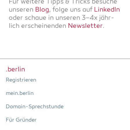
Für wei­te­re Tipps & Tricks besu­che
unse­ren
Blog
, fol­ge uns auf
Lin­ke­dIn
oder schaue in unse­ren 3–4x jähr­
lich erschei­nen­den
News­let­ter
.
.ber­lin
Regis­trie­ren
mein.berlin
Domain-Sprech­stun­de
Für Grün­der