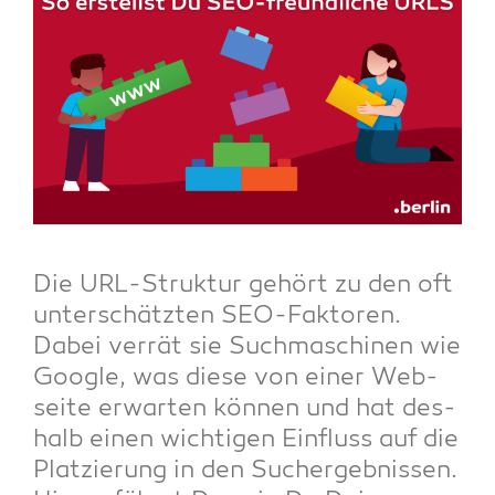
Die URL-Struk­tur gehört zu den oft
unter­schätz­ten SEO-Fak­to­ren.
Dabei ver­rät sie Such­ma­schi­nen wie
Goog­le, was die­se von einer Web­
sei­te erwar­ten kön­nen und hat des­
halb einen wich­ti­gen Ein­fluss auf die
Plat­zie­rung in den Such­ergeb­nis­sen.