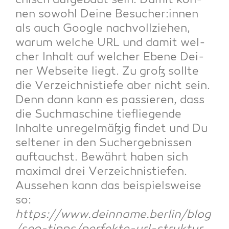
chisch auf­ge­baut sein. Damit kön­
nen sowohl Dei­ne Besucher:innen
als auch Goog­le nach­voll­zie­hen,
war­um wel­che URL und damit wel­
cher Inhalt auf wel­cher Ebe­ne Dei­
ner Web­sei­te liegt. Zu groß soll­te
die Ver­zeich­nis­tie­fe aber nicht sein.
Denn dann kann es pas­sie­ren, dass
die Such­ma­schi­ne tief­lie­gen­de
Inhal­te unre­gel­mä­ßig fin­det und Du
sel­te­ner in den Such­ergeb­nis­sen
auf­tauchst. Bewährt haben sich
maxi­mal drei Ver­zeich­nis­tie­fen.
Aus­se­hen kann das bei­spiels­wei­se
so:
https://www.deinname.berlin/blog