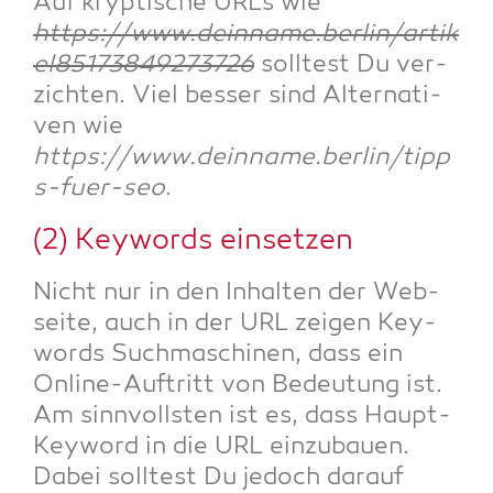
Auf kryp­ti­sche URLs wie
https://www.deinname.berlin/artik
el85173849273726
soll­test Du ver­
zich­ten. Viel bes­ser sind Alter­na­ti­
ven wie
https://www.deinname.berlin/tipp
s-fuer-seo
.
(2) Key­words einsetzen
Nicht nur in den Inhal­ten der Web­
sei­te, auch in der URL zei­gen Key­
words Such­ma­schi­nen, dass ein
Online-Auf­tritt von Bedeu­tung ist.
Am sinn­volls­ten ist es, dass Haupt-
Key­word in die URL ein­zu­bau­en.
Dabei soll­test Du jedoch dar­auf