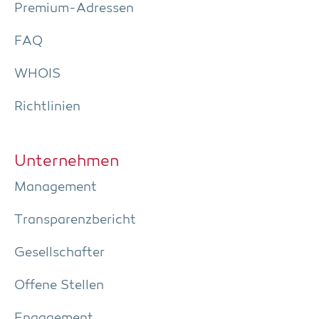
Pre­­mi­um-Adres­­sen
FAQ
WHOIS
Richt­li­ni­en
Unter­neh­men
Manage­ment
Trans­pa­renz­be­richt
Gesell­schaf­ter
Offe­ne Stellen
Enga­ge­ment