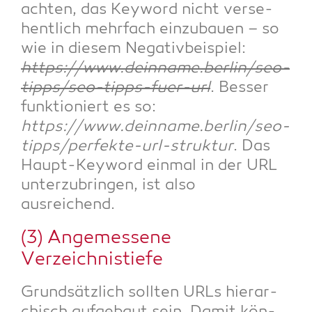
ach­ten, das Key­word nicht ver­se­
hent­lich mehr­fach ein­zu­bau­en – so
wie in die­sem Nega­tiv­bei­spiel:
https://www.deinname.berlin/seo-
tipps/seo-tipps-fuer-url
. Bes­ser
funk­tio­niert es so:
https://www.deinname.berlin/seo-
tipps/perfekte-url-struktur
. Das
Haupt-Key­word ein­mal in der URL
unter­zu­brin­gen, ist also
ausreichend.
(3) Ange­mes­se­ne
Verzeichnistiefe
Grund­sätz­lich soll­ten URLs hier­ar­