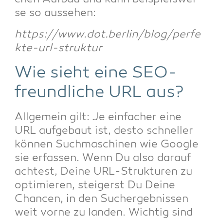
se so aussehen:
https://www.dot.berlin/blog/perfe
kte-url-struktur
Wie sieht eine SEO-
freund­li­che URL aus?
All­ge­mein gilt: Je ein­fa­cher eine
URL auf­ge­baut ist, des­to schnel­ler
kön­nen Such­ma­schi­nen wie Goog­le
sie erfas­sen. Wenn Du also dar­auf
ach­test, Dei­ne URL-Struk­tu­ren zu
opti­mie­ren, stei­gerst Du Dei­ne
Chan­cen, in den Such­ergeb­nis­sen
weit vor­ne zu lan­den. Wich­tig sind