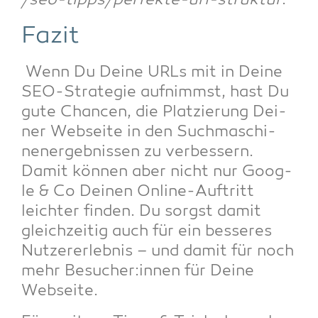
/seo-tipps/perfekte-url-struktur
.
Fazit
Wenn Du Dei­ne URLs mit in Dei­ne
SEO-Stra­te­gie auf­nimmst, hast Du
gute Chan­cen, die Plat­zie­rung Dei­
ner Web­sei­te in den Such­ma­schi­
nen­er­geb­nis­sen zu ver­bes­sern.
Damit kön­nen aber nicht nur Goog­
le & Co Dei­nen Online-Auf­tritt
leich­ter fin­den. Du sorgst damit
gleich­zei­tig auch für ein bes­se­res
Nut­zer­er­leb­nis – und damit für noch
mehr Besucher:innen für Dei­ne
Webseite.