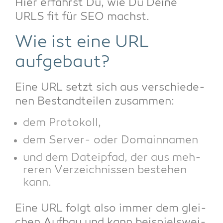
Hier erfährst Du, wie Du Dei­ne
URLS fit für SEO machst.
Wie ist eine URL
aufgebaut?
Eine URL setzt sich aus ver­schie­de­
nen Bestand­tei­len zusammen:
dem Pro­to­koll,
dem Ser­ver- oder Domainnamen
und dem Datei­pfad, der aus meh­
re­ren Ver­zeich­nis­sen bestehen
kann.
Eine URL folgt also immer dem glei­
chen Auf­bau und kann bei­spiels­wei­