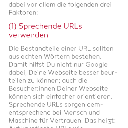
dabei vor allem die fol­gen­den drei
Faktoren:
(1) Spre­chen­de URLs
verwenden
Die Bestand­tei­le einer URL soll­ten
aus ech­ten Wör­tern bestehen.
Damit hilfst Du nicht nur Goog­le
dabei, Dei­ne Web­sei­te bes­ser beur­
tei­len zu kön­nen; auch die
Besucher:innen Dei­ner Web­sei­te
kön­nen sich ein­fa­cher ori­en­tie­ren.
Spre­chen­de URLs sor­gen dem­
entspre­chend bei Mensch und
Maschi­ne für Ver­trau­en. Das heißt: