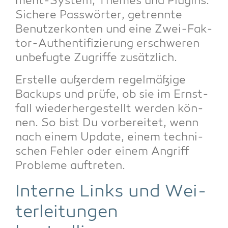
ment-Sys­tem, The­mes und Plug­ins.
Siche­re Pass­wör­ter, getrenn­te
Benut­zer­kon­ten und eine Zwei-Fak­
tor-Authen­ti­fi­zie­rung erschwe­ren
unbe­fug­te Zugrif­fe zusätzlich.
Erstel­le außer­dem regel­mä­ßi­ge
Back­ups und prü­fe, ob sie im Ernst­
fall wie­der­her­ge­stellt wer­den kön­
nen. So bist Du vor­be­rei­tet, wenn
nach einem Update, einem tech­ni­
schen Feh­ler oder einem Angriff
Pro­ble­me auftreten.
Inter­ne Links und Wei­
ter­lei­tun­gen