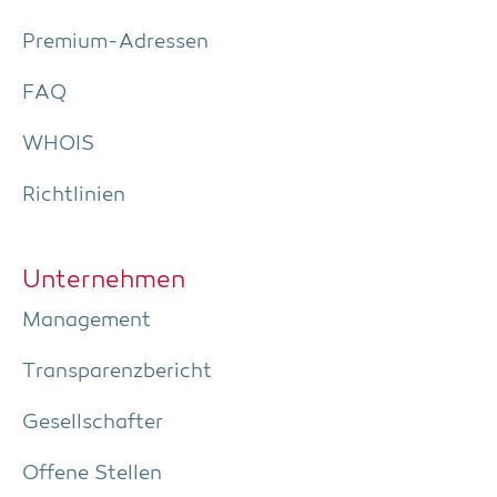
Pre­­mi­um-Adres­­sen
FAQ
WHOIS
Richt­li­ni­en
Unter­neh­men
Manage­ment
Trans­pa­renz­be­richt
Gesell­schaf­ter
Offe­ne Stellen