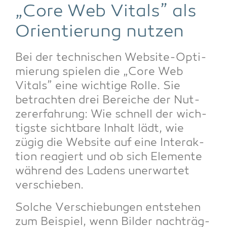
„Core Web Vitals” als
Ori­en­tie­rung nutzen
Bei der tech­ni­schen Web­site-Opti­
mie­rung spie­len die „Core Web
Vitals” eine wich­ti­ge Rol­le. Sie
betrach­ten drei Berei­che der Nut­
zer­er­fah­rung: Wie schnell der wich­
tigs­te sicht­ba­re Inhalt lädt, wie
zügig die Web­site auf eine Inter­ak­
ti­on reagiert und ob sich Ele­men­te
wäh­rend des Ladens uner­war­tet
verschieben.
Sol­che Ver­schie­bun­gen ent­ste­hen
zum Bei­spiel, wenn Bil­der nach­träg­