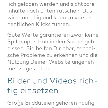
lich gela­den wer­den und sicht­ba­re
Inhal­te nach unten rut­schen. Das
wirkt unru­hig und kann zu ver­se­
hent­li­chen Klicks führen.
Gute Wer­te garan­tie­ren zwar kei­ne
Spit­zen­po­si­ti­on in den Such­ergeb­
nis­sen. Sie hel­fen Dir aber, tech­ni­
sche Pro­ble­me zu erken­nen und die
Nut­zung Dei­ner Web­site ange­neh­
mer zu gestalten.
Bil­der und Vide­os rich­
tig einsetzen
Gro­ße Bild­da­tei­en gehö­ren häu­fig