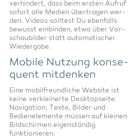
ver­hin­dert, dass beim ers­ten Auf­ruf
sofort alle Medi­en über­tra­gen wer­
den. Vide­os soll­test Du eben­falls
bewusst ein­bin­den, etwa über Vor­
schau­bil­der statt auto­ma­ti­scher
Wiedergabe.
Mobi­le Nut­zung kon­se­
quent mitdenken
Eine mobil­freund­li­che Web­site ist
kei­ne ver­klei­ner­te Desk­top­sei­te.
Navi­ga­ti­on, Tex­te, Bil­der und
Bedien­ele­men­te müs­sen auf klei­nen
Bild­schir­men eigen­stän­dig
funktionieren.