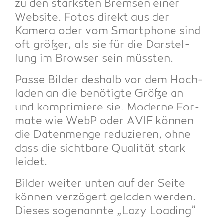
zu den stärks­ten Brem­sen einer
Web­site. Fotos direkt aus der
Kame­ra oder vom Smart­phone sind
oft grö­ßer, als sie für die Dar­stel­
lung im Brow­ser sein müssten.
Pas­se Bil­der des­halb vor dem Hoch­
la­den an die benö­tig­te Grö­ße an
und kom­pri­mie­re sie. Moder­ne For­
ma­te wie WebP oder AVIF kön­nen
die Daten­men­ge redu­zie­ren, ohne
dass die sicht­ba­re Qua­li­tät stark
leidet.
Bil­der wei­ter unten auf der Sei­te
kön­nen ver­zö­gert gela­den wer­den.
Die­ses soge­nann­te „Lazy Loa­ding”