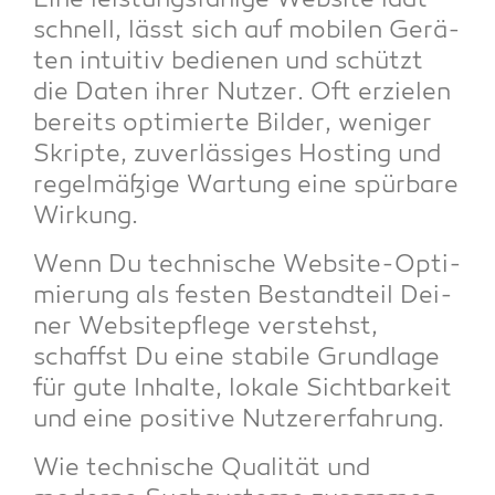
Eine leis­tungs­fä­hi­ge Web­site lädt
schnell, lässt sich auf mobi­len Gerä­
ten intui­tiv bedie­nen und schützt
die Daten ihrer Nut­zer. Oft erzie­len
bereits opti­mier­te Bil­der, weni­ger
Skrip­te, zuver­läs­si­ges Hos­ting und
regel­mä­ßi­ge War­tung eine spür­ba­re
Wirkung.
Wenn Du tech­ni­sche Web­site-Opti­
mie­rung als fes­ten Bestand­teil Dei­
ner Web­site­pfle­ge ver­stehst,
schaffst Du eine sta­bi­le Grund­la­ge
für gute Inhal­te, loka­le Sicht­bar­keit
und eine posi­ti­ve Nutzererfahrung.
Wie tech­ni­sche Qua­li­tät und