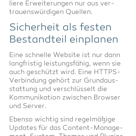
lie­re Erwei­te­run­gen nur aus ver­
trau­ens­wür­di­gen Quellen.
Sicher­heit als fes­ten
Bestand­teil einplanen
Eine schnel­le Web­site ist nur dann
lang­fris­tig leis­tungs­fä­hig, wenn sie
auch geschützt wird. Eine HTTPS-
Ver­bin­dung gehört zur Grund­aus­
stat­tung und ver­schlüs­selt die
Kom­mu­ni­ka­ti­on zwi­schen Brow­ser
und Server.
Eben­so wich­tig sind regel­mä­ßi­ge
Updates für das Con­tent-Manage­