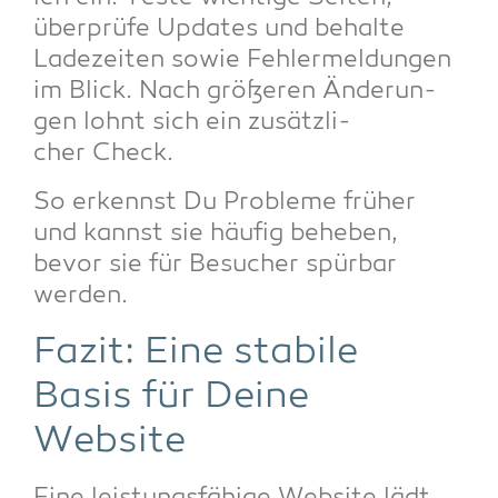
über­prü­fe Updates und behal­te
Lade­zei­ten sowie Feh­ler­mel­dun­gen
im Blick. Nach grö­ße­ren Ände­run­
gen lohnt sich ein zusätz­li­
cher Check.
So erkennst Du Pro­ble­me frü­her
und kannst sie häu­fig behe­ben,
bevor sie für Besu­cher spür­bar
werden.
Fazit: Eine sta­bi­le
Basis für Dei­ne
Website