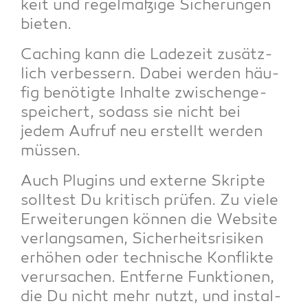
keit und regel­mä­ßi­ge Siche­run­gen
bieten.
Caching kann die Lade­zeit zusätz­
lich ver­bes­sern. Dabei wer­den häu­
fig benö­tig­te Inhal­te zwi­schen­ge­
spei­chert, sodass sie nicht bei
jedem Auf­ruf neu erstellt wer­den
müssen.
Auch Plug­ins und exter­ne Skrip­te
soll­test Du kri­tisch prü­fen. Zu vie­le
Erwei­te­run­gen kön­nen die Web­site
ver­lang­sa­men, Sicher­heits­ri­si­ken
erhö­hen oder tech­ni­sche Kon­flik­te
ver­ur­sa­chen. Ent­fer­ne Funk­tio­nen,
die Du nicht mehr nutzt, und instal­