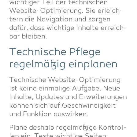
wich­ti­ger Teil der tech­ni­schen
Web­site-Opti­mie­rung. Sie erleich­
tern die Navi­ga­ti­on und sor­gen
dafür, dass wich­ti­ge Inhal­te erreich­
bar bleiben.
Tech­ni­sche Pfle­ge
regel­mä­ßig einplanen
Tech­ni­sche Web­site-Opti­mie­rung
ist kei­ne ein­ma­li­ge Auf­ga­be. Neue
Inhal­te, Updates und Erwei­te­run­gen
kön­nen sich auf Geschwin­dig­keit
und Funk­ti­on auswirken.
Pla­ne des­halb regel­mä­ßi­ge Kon­trol­
len ein. Tes­te wich­ti­ge Sei­ten,