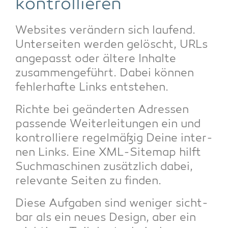
kontrollieren
Web­sites ver­än­dern sich lau­fend.
Unter­sei­ten wer­den gelöscht, URLs
ange­passt oder älte­re Inhal­te
zusam­men­ge­führt. Dabei kön­nen
feh­ler­haf­te Links entstehen.
Rich­te bei geän­der­ten Adres­sen
pas­sen­de Wei­ter­lei­tun­gen ein und
kon­trol­lie­re regel­mä­ßig Dei­ne inter­
nen Links. Eine XML-Site­map hilft
Such­ma­schi­nen zusätz­lich dabei,
rele­van­te Sei­ten zu finden.
Die­se Auf­ga­ben sind weni­ger sicht­
bar als ein neu­es Design, aber ein