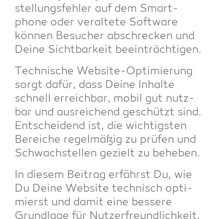
stel­lungs­feh­ler auf dem Smart­
phone oder ver­al­te­te Soft­ware
kön­nen Besu­cher abschre­cken und
Dei­ne Sicht­bar­keit beeinträchtigen.
Tech­ni­sche Web­site-Opti­mie­rung
sorgt dafür, dass Dei­ne Inhal­te
schnell erreich­bar, mobil gut nutz­
bar und aus­rei­chend geschützt sind.
Ent­schei­dend ist, die wich­tigs­ten
Berei­che regel­mä­ßig zu prü­fen und
Schwach­stel­len gezielt zu beheben.
In die­sem Bei­trag erfährst Du, wie
Du Dei­ne Web­site tech­nisch opti­
mierst und damit eine bes­se­re
Grund­la­ge für Nut­zer­freund­lich­keit,