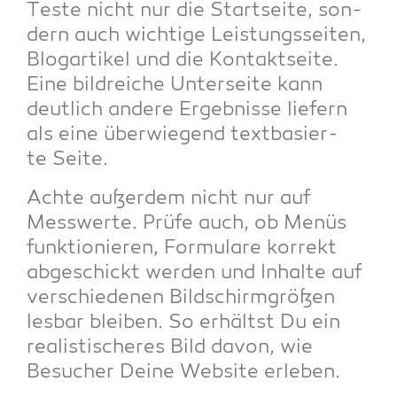
Tes­te nicht nur die Start­sei­te, son­
dern auch wich­ti­ge Leis­tungs­sei­ten,
Blog­ar­ti­kel und die Kon­takt­sei­te.
Eine bild­rei­che Unter­sei­te kann
deut­lich ande­re Ergeb­nis­se lie­fern
als eine über­wie­gend text­ba­sier­
te Seite.
Ach­te außer­dem nicht nur auf
Mess­wer­te. Prü­fe auch, ob Menüs
funk­tio­nie­ren, For­mu­la­re kor­rekt
abge­schickt wer­den und Inhal­te auf
ver­schie­de­nen Bild­schirm­grö­ßen
les­bar blei­ben. So erhältst Du ein
rea­lis­ti­sche­res Bild davon, wie
Besu­cher Dei­ne Web­site erleben.