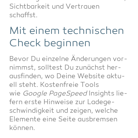
Sicht­bar­keit und Ver­trau­en
schaffst.
Mit einem tech­ni­schen
Check beginnen
Bevor Du ein­zel­ne Ände­run­gen vor­
nimmst, soll­test Du zunächst her­
aus­fin­den, wo Dei­ne Web­site aktu­
ell steht. Kos­ten­freie Tools
wie
Goog­le Page­Speed
Insights lie­
fern ers­te Hin­wei­se zur Lade­ge­
schwin­dig­keit und zei­gen, wel­che
Ele­men­te eine Sei­te aus­brem­sen
können.