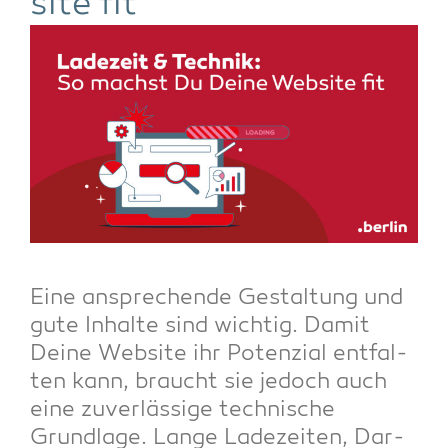
site fit
Eine anspre­chen­de Gestal­tung und
gute Inhal­te sind wich­tig. Damit
Dei­ne Web­site ihr Poten­zi­al ent­fal­
ten kann, braucht sie jedoch auch
eine zuver­läs­si­ge tech­ni­sche
Grund­la­ge. Lan­ge Lade­zei­ten, Dar­