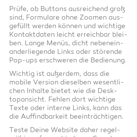
Prü­fe, ob But­tons aus­rei­chend groß
sind, For­mu­la­re ohne Zoo­men aus­
ge­füllt wer­den kön­nen und wich­ti­ge
Kon­takt­da­ten leicht erreich­bar blei­
ben. Lan­ge Menüs, dicht neben­ein­
an­der­lie­gen­de Links oder stö­ren­de
Pop-ups erschwe­ren die Bedienung.
Wich­tig ist außer­dem, dass die
mobi­le Ver­si­on die­sel­ben wesent­li­
chen Inhal­te bie­tet wie die Desk­
top­an­sicht. Feh­len dort wich­ti­ge
Tex­te oder inter­ne Links, kann das
die Auf­find­bar­keit beeinträchtigen.
Tes­te Dei­ne Web­site daher regel­