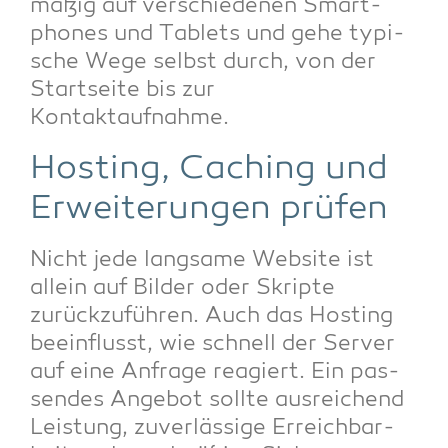
mä­ßig auf ver­schie­de­nen Smart­
phones und Tablets und gehe typi­
sche Wege selbst durch, von der
Start­sei­te bis zur
Kontaktaufnahme.
Hos­ting, Caching und
Erwei­te­run­gen prüfen
Nicht jede lang­sa­me Web­site ist
allein auf Bil­der oder Skrip­te
zurück­zu­füh­ren. Auch das Hos­ting
beein­flusst, wie schnell der Ser­ver
auf eine Anfra­ge reagiert. Ein pas­
sen­des Ange­bot soll­te aus­rei­chend
Leis­tung, zuver­läs­si­ge Erreich­bar­