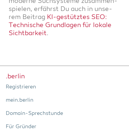
moder­ne Such­sys­te­me zusam­men­
spie­len, erfährst Du auch in unse­
rem Bei­trag
KI-gestütz­tes SEO:
Tech­ni­sche Grund­la­gen für loka­le
Sicht­bar­keit
.
.ber­lin
Regis­trie­ren
mein.berlin
Domain-Sprech­stun­de
Für Grün­der