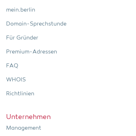
mein.berlin
Domain-Sprech­stun­de
Für Grün­der
Pre­­mi­um-Adres­­sen
FAQ
WHOIS
Richt­li­ni­en
Unter­neh­men
Manage­ment