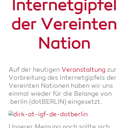
Inter­net­gip­fel
der Ver­ein­ten
Nation
Auf der heu­ti­gen
Ver­an­stal­tung
zur
Vor­brei­tung des Inter­net­gip­fels der
Ver­ein­ten Natio­nen haben wir uns
ein­mal wie­der für die Belan­ge von
.ber­lin (dot­BER­LIN) eingesetzt.
Unse­rer Mei­nung nach soll­te sich