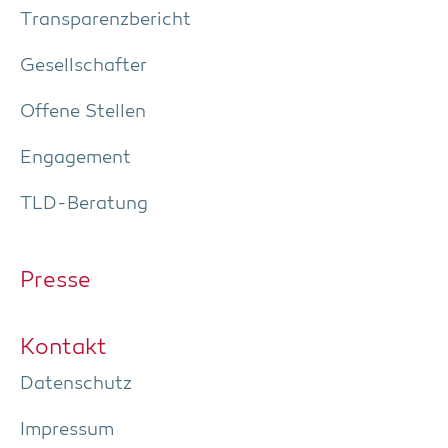
Trans­pa­renz­be­richt
Gesell­schaf­ter
Offe­ne Stellen
Enga­ge­ment
TLD-Bera­tung
Pres­se
Kon­takt
Daten­schutz
Impres­sum