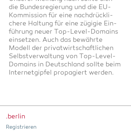
die Bun­des­re­gie­rung und die EU-
Kom­mis­si­on für eine nach­drück­li­
che­re Hal­tung für eine zügi­gie Ein­
füh­rung neu­er Top-Level-Domains
ein­set­zen. Auch das bewähr­te
Modell der pri­vat­wirt­schaft­li­chen
Selbst­ver­wal­tung von Top-Level-
Domains in Deutsch­land soll­te beim
Inter­net­gip­fel pro­pa­giert werden.
.ber­lin
Regis­trie­ren