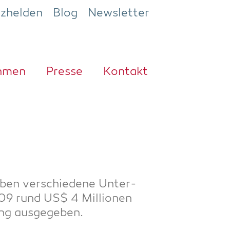
ezhelden
Blog
Newsletter
h­men
Pres­se
Kon­takt
ben ver­schie­de­ne Unter­
09 rund US$ 4 Mil­lio­nen
ung ausgegeben.