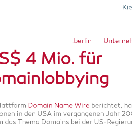
Ki
.ber­lin
Unter­ne
S$ 4 Mio. für
mainlobbying
latt­form
Domain Name Wire
berich­tet, ha
io­nen in den USA im ver­gan­ge­nen Jahr 20
 um das The­ma Domains bei der US-Regie­r