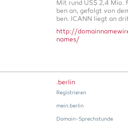
Mit rund US$ 2,4 Mio. fü
ben an, gefolgt von de
ben. ICANN liegt an drit
http://domainnamewir
names/
.ber­lin
Regis­trie­ren
mein.berlin
Domain-Sprech­stun­de