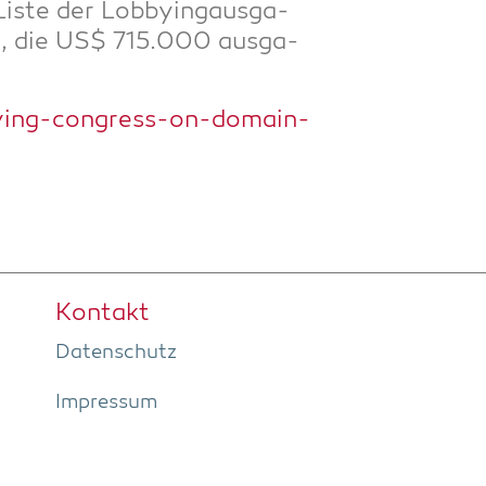
is­te der Lob­by­ingaus­ga­
y, die US$ 715.000 aus­ga­
ying-congress-on-domain-
Kon­takt
Daten­schutz
Impres­sum