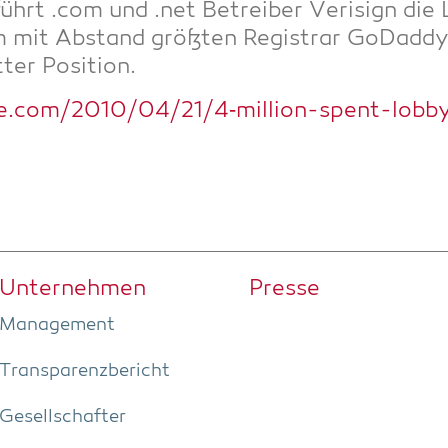
hrt .com und .net Betrei­ber Veri­sign die L
m mit Abstand größ­ten Regis­trar GoDad­d
­ter Position.
e.com/2010/04/21/4‑million-spent-lobb
Unter­neh­men
Pres­se
Manage­ment
Trans­pa­renz­be­richt
Gesell­schaf­ter