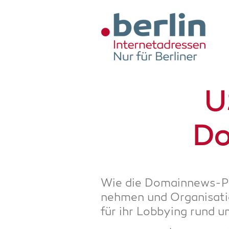
Zum Hauptinhalt springen
U
Do
Wie die Domain­news-P
neh­men und Orga­ni­sa­t
für ihr Lob­by­ing rund