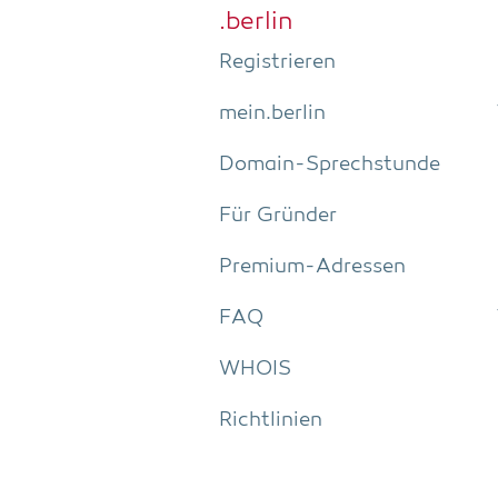
.ber­lin
Regis­trie­ren
mein.berlin
Domain-Sprech­stun­de
Für Grün­der
Pre­­mi­um-Adres­­sen
FAQ
WHOIS
Richt­li­ni­en