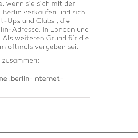
­se, wenn sie sich mit der
 Ber­lin ver­kau­fen und sich
art-Ups und Clubs , die
­lin-Adres­se. In Lon­don und
 Als wei­te­ren Grund für die
m oft­mals ver­ge­ben sei.
ar zusammen:
e .ber­lin-Inter­net­