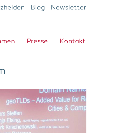
ezhelden
Blog
Newsletter
h­men
Pres­se
Kon­takt
im