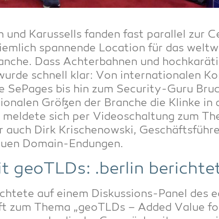
 und Karus­sells fan­den fast par­al­lel zur
em­lich span­nen­de Loca­ti­on für das welt­w
­che. Dass Ach­ter­bah­nen und hoch­ka­rä­ti­
wur­de schnell klar: Von inter­na­tio­na­len K
e SePages bis hin zum Secu­ri­ty-Guru Bruc
­tio­na­len Grö­ßen der Bran­che die Klin­ke i
el­de­te sich per Video­schal­tung zum The
r auch Dirk Kri­schenow­ski, Geschäfts­füh­r
 neu­en Domain-Endungen.
t geoTLDs: .ber­lin berichte
ich­te­te auf einem Dis­kus­si­ons-Panel des
haft zum The­ma „geoTLDs – Added Value for