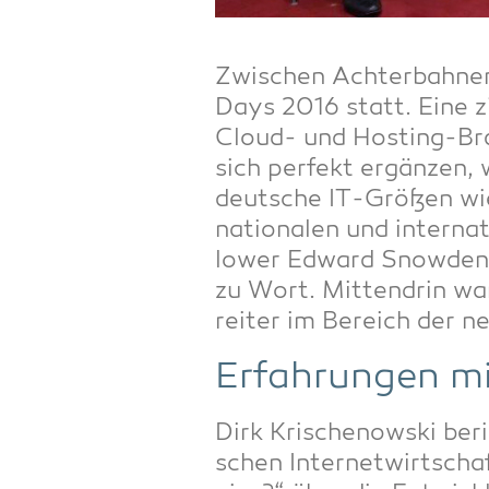
Zwi­schen Ach­ter­bah­nen
Days 2016 statt. Eine zi
Cloud- und Hos­ting-Bran
sich per­fekt ergän­zen, 
deut­sche IT-Grö­ßen wi
natio­na­len und inter­na
lower Edward Snow­den m
zu Wort. Mit­ten­drin wa
rei­ter im Bereich der
Erfah­run­gen mi
Dirk Kri­schenow­ski ber
schen Inter­net­wirt­sc