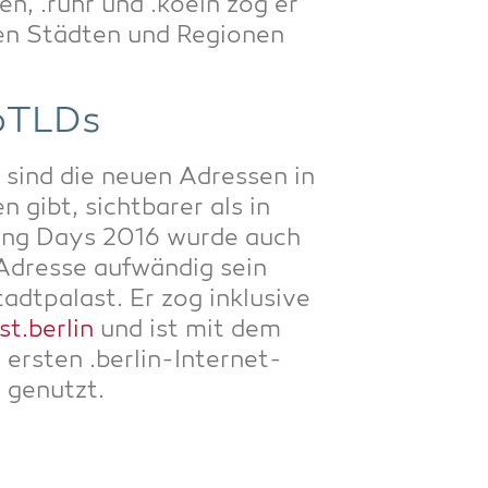
ien, .ruhr und .koeln zog er
 den Städ­ten und Regio­nen
eoTLDs
r sind die neu­en Adres­sen in
 gibt, sicht­ba­rer als in
ting Days 2016 wur­de auch
 Adres­se auf­wän­dig sein
adt­pa­last. Er zog inklu­si­ve
t.berlin
und ist mit dem
ers­ten .ber­lin-Inter­net­
h genutzt.