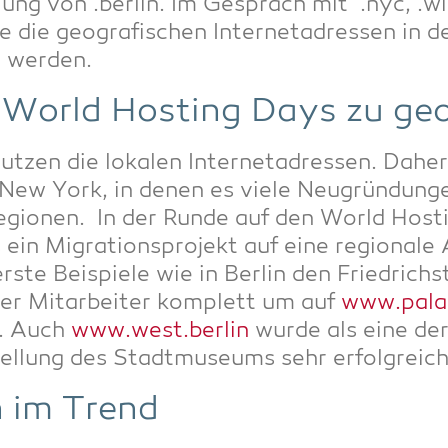
­lung von .ber­lin. Im Gespräch mit .nyc, .w
ie die geo­gra­fi­schen Inter­net­adres­sen in
 werden.
uf World Hos­ting Days zu g
ut­zen die loka­len Inter­net­adres­sen. Dahe
New York, in denen es vie­le Neu­grün­dun­gen
egio­nen. In der Run­de auf den World Hos­
s ein Migra­ti­ons­pro­jekt auf eine regio­na­le
­te Bei­spie­le wie in Ber­lin den Fried­rich­st
er Mit­ar­bei­ter kom­plett um auf
www.palas
n. Auch
www.west.berlin
wur­de als eine der 
tel­lung des Stadt­mu­se­ums sehr erfolg­reic
n im Trend