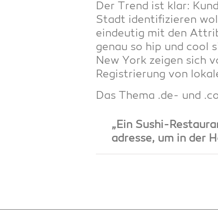
Der Trend ist klar: Kun­d
Stadt iden­ti­fi­zie­ren w
ein­deu­tig mit den Attri
genau so hip und cool si
New York zei­gen sich vo
Regis­trie­rung von loka­
Das The­ma .de- und .c
„Ein Sushi-Restau­ran
adres­se, um in der 