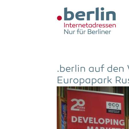
Zum Hauptinhalt springen
.ber­lin auf de
Euro­pa­park Ru