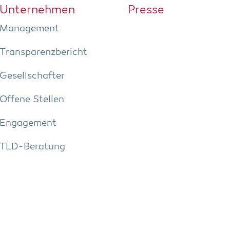
Unter­neh­men
Pres­se
Manage­ment
Trans­pa­renz­be­richt
Gesell­schaf­ter
Offe­ne Stellen
Enga­ge­ment
TLD-Bera­tung