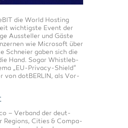
 CeBIT die World Hos­ting
eit wich­tigs­te Event der
ge Aus­stel­ler und Gäs­te
on­zer­nen wie Micro­soft über
e Schnei­er gaben sich die
n die Hand. Sogar Whist­le­b­
­ma „EU-Pri­va­cy-Shield“
er von dot­BER­LIN, als Vor­
t
 eco – Ver­band der deut­
 Regi­ons, Cities & Com­pa­