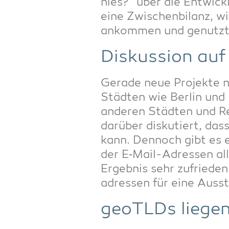
nies?“ über die Ent­wick
eine Zwi­schen­bi­lanz, w
ankom­men und genutzt
Dis­kus­si­on a
Gera­de neue Pro­jek­te n
Städ­ten wie Ber­lin und 
ande­ren Städ­ten und R
dar­über dis­ku­tiert, das
kann. Den­noch gibt es ers
der E‑Mail-Adres­sen all
Ergeb­nis sehr zufrie­de
adres­sen für eine Aus­s
geoTLDs lie­ge