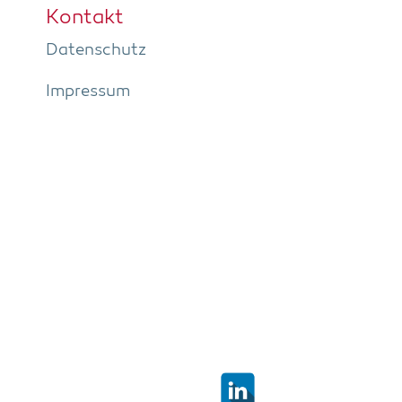
Kon­takt
Daten­schutz
Impres­sum