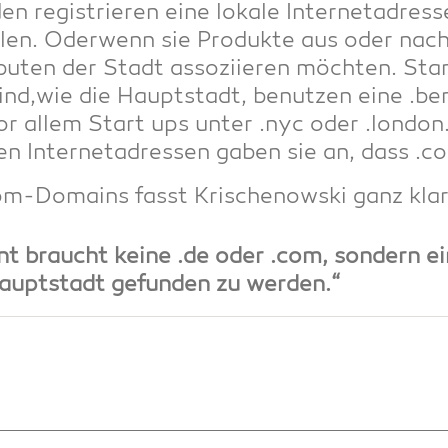
en regis­trie­ren eine loka­le Inter­net­adres
ol­len. Oder­wenn sie Pro­duk­te aus oder nach
­bu­ten der Stadt asso­zi­ie­ren möch­ten. St
nd,wie die Haupt­stadt, benut­zen eine .ber
r allem Start ups unter .nyc oder .lon­don.
len Inter­net­adres­sen gaben sie an, dass .co
om-Domains fasst Kri­schenow­ski ganz kl
t braucht kei­ne .de oder .com, son­dern ein
Haupt­stadt gefun­den zu werden.“