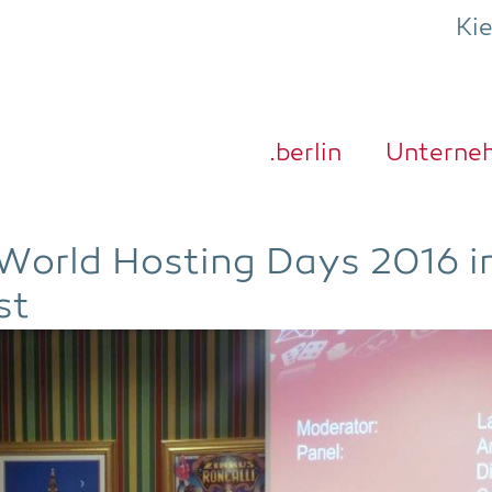
Ki
.ber­lin
Unter­ne
n World Hos­ting Days 2016 
st