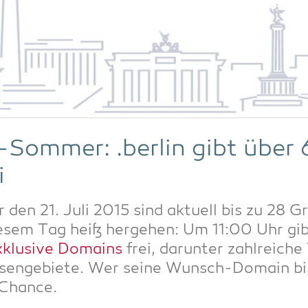
Som­mer: .ber­lin gibt über
i
 den 21. Juli 2015 sind aktu­ell bis zu 28 G
die­sem Tag heiß her­ge­hen: Um 11:00 Uhr g
klu­si­ve Domains
frei, dar­un­ter zahl­rei­ch
­es­sen­ge­bie­te. Wer sei­ne Wunsch-Domain 
 Chance.