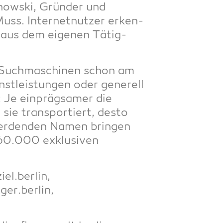
enow­ski, Grün­der und
Muss. Inter­net­nut­zer erken­
e aus dem eige­nen Tätig­
d Such­ma­schi­nen schon am
t­leis­tun­gen oder gene­rell
: Je ein­präg­sa­mer die
 sie trans­por­tiert, des­to
­wer­den­den Namen brin­gen
 60.000 exklu­si­ven
el.berlin,
ger.berlin,