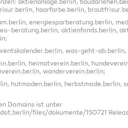
an­zen: aktienanlage.berlin, baudarlehen.ber
risur.berlin, haarfarbe.berlin, brautfrisur.b
m.berlin, energiesparberatung.berlin, med
seo-beratung.berlin, aktienfonds.berlin, ak
in;
adventskalender.berlin, was-geht-ab.berlin, 
in.berlin, heimatverein.berlin, hundeverein
nverein.berlin, wanderverein.berlin;
in, hutmoden.berlin, herbstmode.berlin, 
i­en Domains ist unter
s/dot.berlin/files/dokumente/150721 Rel