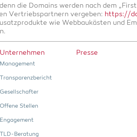
, denn die Domains wer­den nach dem „First
en Ver­triebs­part­nern ver­ge­ben:
https://do
Zusatz­pro­duk­te wie Web­bau­käs­ten und Ema
n.
Unter­neh­men
Pres­se
Manage­ment
Trans­pa­renz­be­richt
Gesell­schaf­ter
Offe­ne Stellen
Enga­ge­ment
TLD-Bera­tung