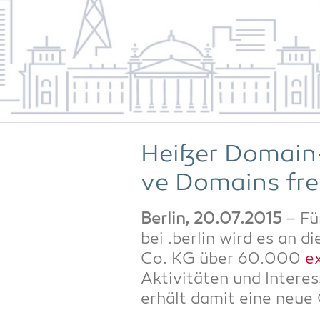
Hei­ßer Domain-
ve Domains fre
Ber­lin, 20.07.2015
– Für
bei .ber­lin wird es an 
Co. KG über 60.000
ex
Akti­vi­tä­ten und Inter
erhält damit eine neue