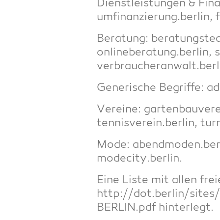
Dienst­leis­tun­gen & Fin
umfinanzierung.berlin, f
Bera­tung: beratungstea
onlineberatung.berlin, 
verbraucheranwalt.berl
Gene­ri­sche Begrif­fe: 
Ver­ei­ne: gartenbauvere
tennisverein.berlin, tur
Mode: abendmoden.berl
modecity.berlin.
Eine Lis­te mit allen fre
http://dot.berlin/site
BERLIN.pdf hinterlegt.