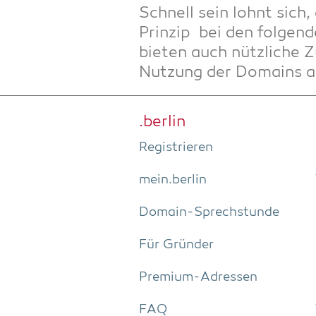
Schnell sein lohnt sich
Prinzip bei den fol­gen­d
bie­ten auch nütz­li­che 
Nut­zung der Domains a
.ber­lin
Regis­trie­ren
mein.berlin
Domain-Sprech­stun­de
Für Grün­der
Pre­­mi­um-Adres­­sen
FAQ