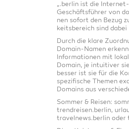
„.ber­lin ist die Inter­n
Geschäfts­füh­rer von dot
nen sofort den Bezug zu
keits­be­reich sind dabei
Durch die kla­re Zuord­n
Domain-Namen erken­nen, 
Infor­ma­tio­nen mit loka
Domain, je intui­ti­ver sie
bes­ser ist sie für die K
spe­zi­fi­sche The­men ex
Domains aus ver­schie­de­
Som­mer & Rei­sen: somm
trendreisen.berlin, urlau
travelnews.berlin oder 