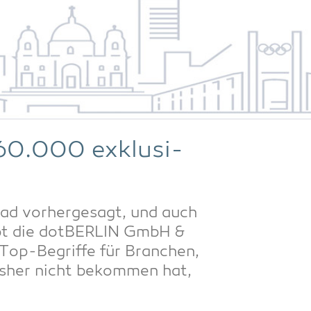
 60.000 exklu­si­
rad vor­her­ge­sagt, und auch
ibt die dot­BER­LIN GmbH &
e Top-Begrif­fe für Bran­chen,
bis­her nicht bekom­men hat,