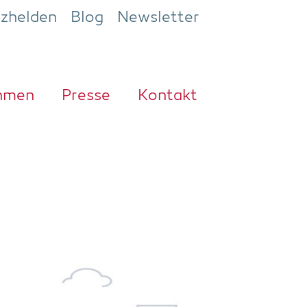
ezhelden
Blog
Newsletter
h­men
Pres­se
Kon­takt