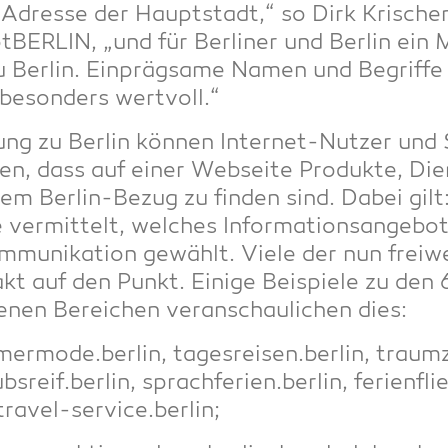
et-Adres­se der Haupt­stadt,“ so Dirk Kri­sch
­BER­LIN, „und für Ber­li­ner und Ber­lin ein 
 Ber­lin. Ein­präg­sa­me Namen und Begrif­f
 beson­ders wertvoll.“
ung zu Ber­lin kön­nen Inter­net-Nut­zer un
dass auf einer Web­sei­te Pro­duk­te, Diens
­lem Ber­lin-Bezug zu fin­den sind. Dabei gilt
 ver­mit­telt, wel­ches Infor­ma­ti­ons­an­ge­bot
om­mu­ni­ka­ti­on gewählt. Vie­le der nun frei
akt auf den Punkt. Eini­ge Bei­spie­le zu den
nen Berei­chen ver­an­schau­li­chen dies:
ermode.berlin, tagesreisen.berlin, traumzi
bsreif.berlin, sprachferien.berlin, ferienflie
travel-service.berlin;