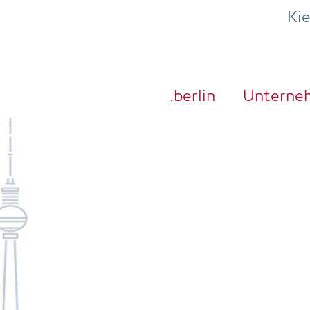
Ki
.ber­lin
Unter­ne