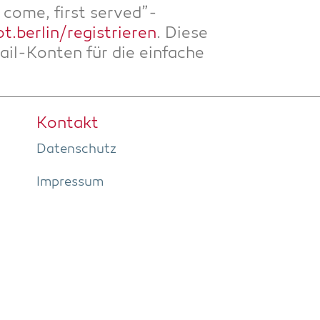
 come, first served”-
t.berlin/registrieren
. Die­se
il-Kon­ten für die ein­fa­che
Kon­takt
Daten­schutz
Impres­sum