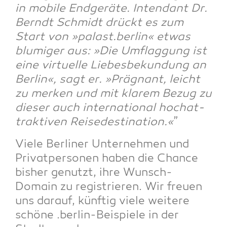
in mobi­le End­ge­rä­te. Inten­dant Dr.
Berndt Schmidt drückt es zum
Start von »palast.berlin« etwas
blu­mi­ger aus: »Die Umflag­gung ist
eine vir­tu­el­le Lie­bes­be­kun­dung an
Ber­lin«, sagt er. »Prä­gnant, leicht
zu mer­ken und mit kla­rem Bezug zu
die­ser auch inter­na­tio­nal hoch­at­
trak­ti­ven Rei­se­desti­na­ti­on.«
”
Vie­le Ber­li­ner Unter­neh­men und
Pri­vat­per­so­nen haben die Chan­ce
bis­her genutzt, ihre Wunsch-
Domain zu regis­trie­ren. Wir freu­en
uns dar­auf, künf­tig vie­le wei­te­re
schö­ne .ber­lin-Bei­spie­le in der