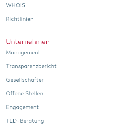
WHOIS
Richt­li­ni­en
Unter­neh­men
Manage­ment
Trans­pa­renz­be­richt
Gesell­schaf­ter
Offe­ne Stellen
Enga­ge­ment
TLD-Bera­tung