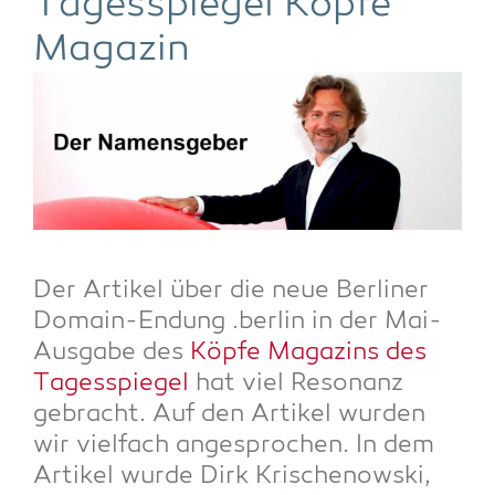
Tages­spie­gel Köp­fe
Magazin
Der Arti­kel über die neue Ber­li­ner
Domain-Endung .ber­lin in der Mai-
Aus­ga­be des
Köp­fe Maga­zins des
Tages­spie­gel
hat viel Reso­nanz
gebracht. Auf den Arti­kel wur­den
wir viel­fach ange­spro­chen. In dem
Arti­kel wur­de Dirk Kri­schenow­ski,