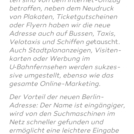
ten sind von dem Inter­net-Umzug
betrof­fen, neben dem Neu­druck
von Pla­ka­ten, Ticket­gut­schei­nen
oder Fly­ern haben wir die neue
Adres­se auch auf Bus­sen, Taxis,
Velo­ta­xis und Schif­fen ge
tauscht
.
Auch Stadt­pla­nan­zei­gen, Visi­ten­
kar­ten oder Wer­bung im
U‑Bahnfernsehen wer­den suk­zes­
si­ve umge­stellt, eben­so wie das
gesam­te Online-Marketing.
Der Vor­teil der neu­en Ber­lin-
Adres­se: Der Name ist ein­gän­gi­ger,
wird von den Such­ma­schi­nen im
Netz schnel­ler gefun­den und
ermög­licht eine leich­te­re Ein­ga­be