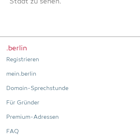
Stadt zu sehen.
.ber­lin
Regis­trie­ren
mein.berlin
Domain-Sprech­stun­de
Für Grün­der
Pre­­mi­um-Adres­­sen
FAQ