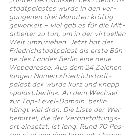
„Hin­ter den Kulis­sen des Fried­rich­
stadt­pa­las­tes wur­de in den ver­
gan­ge­nen drei Mona­ten kräf­tig
gewer­kelt – viel gab es für die Mit­
ar­bei­ter zu tun, um in der vir­tu­el­len
Welt umzu­zie­hen. Jetzt hat der
Fried­rich­stadt­pa­last als ers­te Büh­
ne des Lan­des Ber­lin eine neue
Web­adres­se. Aus dem 24 Zei­chen
lan­gen Namen »friedrichstadt-
palast.de« wur­de kurz und knapp
»palast.berlin«. An dem Wech­sel
zur Top-Level-Domain .ber­lin
hängt viel dran. Die Lis­te der Wer­
be­mit­tel, die der Ver­an­stal­tungs­
ort ein­setzt, ist lang. Rund 70 Pos­