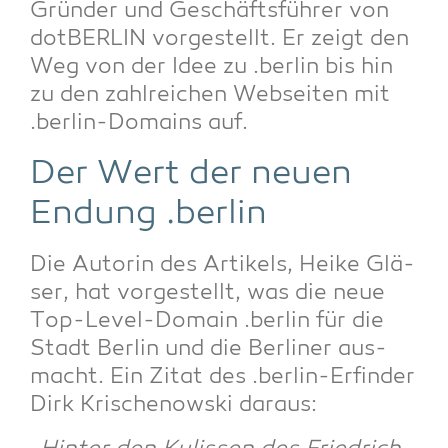
Grün­der und Geschäfts­füh­rer von
dot­BER­LIN vor­ge­stellt. Er zeigt den
Weg von der Idee zu .ber­lin bis hin
zu den zahl­rei­chen Web­sei­ten mit
.ber­lin-Domains auf.
Der Wert der neu­en
Endung .ber­lin
Die Autorin des Arti­kels, Hei­ke Glä­
ser, hat vor­ge­stellt, was die neue
Top-Level-Domain .ber­lin für die
Stadt Ber­lin und die Ber­li­ner aus­
macht. Ein Zitat des .ber­lin-Erfin­der
Dirk Kri­schenow­ski daraus: