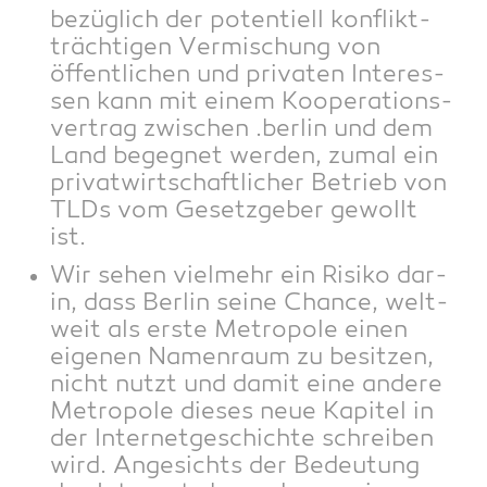
bezüg­lich der poten­ti­ell kon­flikt­
träch­ti­gen Ver­mi­schung von
öffent­li­chen und pri­va­ten Inter­es­
sen kann mit einem Koope­ra­ti­ons­
ver­trag zwi­schen .ber­lin und dem
Land begeg­net wer­den, zumal ein
pri­vat­wirt­schaft­li­cher Betrieb von
TLDs vom Gesetz­ge­ber gewollt
ist.
Wir sehen viel­mehr ein Risi­ko dar­
in, dass Ber­lin sei­ne Chan­ce, welt­
weit als ers­te Metro­po­le einen
eige­nen Namen­raum zu besit­zen,
nicht nutzt und damit eine ande­re
Metro­po­le die­ses neue Kapi­tel in
der Inter­net­ge­schich­te schrei­ben
wird. Ange­sichts der Bedeu­tung