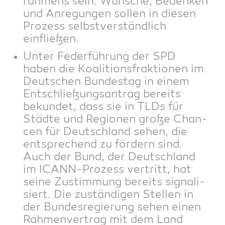
rah­mens sein. Wün­sche, Beden­ken
und Anre­gun­gen sol­len in die­sen
Pro­zess selbst­ver­ständ­lich
einfließen.
Unter Feder­füh­rung der SPD
haben die Koali­ti­ons­frak­tio­nen im
Deut­schen Bun­des­tag in einem
Ent­schlie­ßungs­an­trag bereits
bekun­det, dass sie in TLDs für
Städ­te und Regio­nen gro­ße Chan­
cen für Deutsch­land sehen, die
ent­spre­chend zu för­dern sind.
Auch der Bund, der Deutsch­land
im ICANN-Pro­zess ver­tritt, hat
sei­ne Zustim­mung bereits signa­li­
siert. Die zustän­di­gen Stel­len in
der Bun­des­re­gie­rung sehen einen
Rah­men­ver­trag mit dem Land