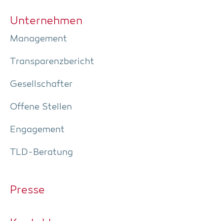
Unter­neh­men
Manage­ment
Trans­pa­renz­be­richt
Gesell­schaf­ter
Offe­ne Stellen
Enga­ge­ment
TLD-Bera­tung
Pres­se