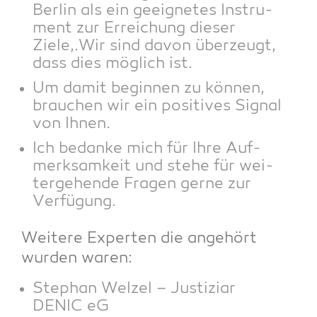
Ber­lin als ein geeig­ne­tes Instru­
ment zur Errei­chung die­ser
Ziele,.Wir sind davon über­zeugt,
dass dies mög­lich ist.
Um damit begin­nen zu kön­nen,
brau­chen wir ein posi­ti­ves Signal
von Ihnen.
Ich bedan­ke mich für Ihre Auf­
merk­sam­keit und ste­he für wei­
ter­ge­hen­de Fra­gen ger­ne zur
Verfügung.
Wei­te­re Exper­ten die ange­hört
wur­den waren:
Ste­phan Wel­zel – Jus­ti­zi­ar
DENIC eG