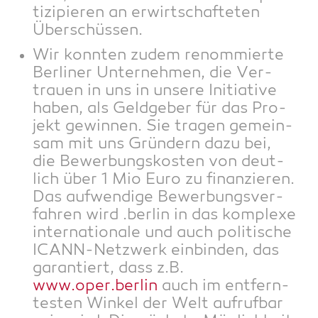
ti­zi­pie­ren an erwirt­schaf­te­ten
Überschüssen.
Wir konn­ten zudem renom­mier­te
Ber­li­ner Unter­neh­men, die Ver­
trau­en in uns in unse­re Initia­ti­ve
haben, als Geld­ge­ber für das Pro­
jekt gewin­nen. Sie tra­gen gemein­
sam mit uns Grün­dern dazu bei,
die Bewer­bungs­kos­ten von deut­
lich über 1 Mio Euro zu finan­zie­ren.
Das auf­wen­di­ge Bewer­bungs­ver­
fah­ren wird .ber­lin in das kom­ple­xe
inter­na­tio­na­le und auch poli­ti­sche
ICANN-Netz­werk ein­bin­den, das
garan­tiert, dass z.B.
www.oper.berlin
auch im ent­fern­
tes­ten Win­kel der Welt auf­ruf­bar