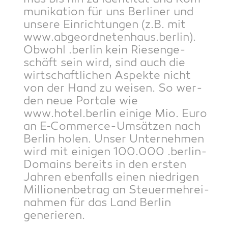
mu­ni­ka­ti­on für uns Ber­li­ner und
unse­re Ein­rich­tun­gen (z.B. mit
www.abgeordnetenhaus.berlin).
Obwohl .ber­lin kein Rie­sen­ge­
schäft sein wird, sind auch die
wirt­schaft­li­chen Aspek­te nicht
von der Hand zu wei­sen. So wer­
den neue Por­ta­le wie
www.hotel.berlin eini­ge Mio. Euro
an E‑Com­mer­ce-Umsät­zen nach
Ber­lin holen. Unser Unter­neh­men
wird mit eini­gen 100.000 .ber­lin-
Domains bereits in den ers­ten
Jah­ren eben­falls einen nied­ri­gen
Mil­lio­nen­be­trag an Steu­er­meh­r­ei­
nah­men für das Land Ber­lin
generieren.