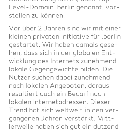
Level-Domain .ber­lin genannt, vor­
stel­len zu können.
Vor über 2 Jah­ren sind wir mit einer
klei­nen pri­va­ten Initia­ti­ve für .ber­lin
gestar­tet. Wir haben damals gese­
hen, dass sich in der glo­ba­len Ent­
wick­lung des Inter­nets zuneh­mend
loka­le Gegen­ge­wich­te bil­den. Die
Nut­zer suchen dabei zuneh­mend
nach loka­len Ange­bo­ten, dar­aus
resul­tiert auch ein Bedarf nach
loka­len Inter­net­adres­sen. Die­ser
Trend hat sich welt­weit in den ver­
gan­ge­nen Jah­ren ver­stärkt. Mitt­
ler­wei­le haben sich gut ein dut­zend