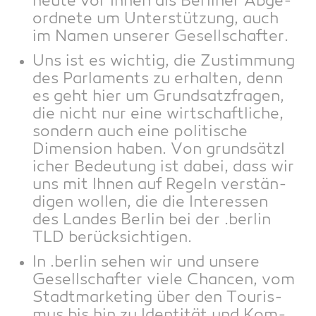
heu­te vor Ihnen als Ber­li­ner Abge­
ord­ne­te um Unter­stüt­zung, auch
im Namen unse­rer Gesellschafter.
Uns ist es wich­tig, die Zustim­mung
des Par­la­ments zu erhal­ten, denn
es geht hier um Grund­satz­fra­gen,
die nicht nur eine wirt­schaft­li­che,
son­dern auch eine poli­ti­sche
Dimen­si­on haben. Von grund­sätz­l
i­cher Bedeu­tung ist dabei, dass wir
uns mit Ihnen auf Regeln ver­stän­
di­gen wol­len, die die Inter­es­sen
des Lan­des Ber­lin bei der .ber­lin
TLD berücksichtigen.
In .ber­lin sehen wir und unse­re
Gesell­schaf­ter vie­le Chan­cen, vom
Stadt­mar­ke­ting über den Tou­ris­
mus bis hin zu Iden­ti­tät und Kom­