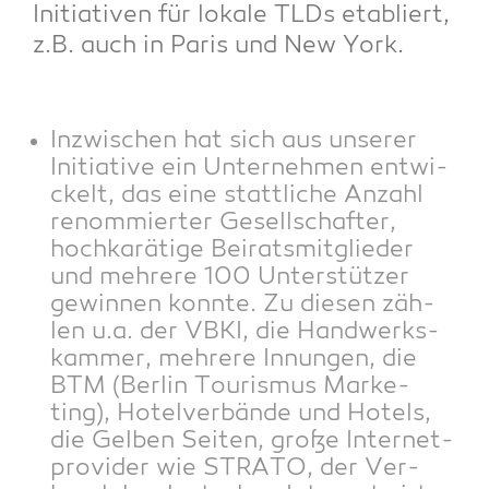
Initia­ti­ven für loka­le TLDs eta­bliert,
z.B. auch in Paris und New York.
Inzwi­schen hat sich aus unse­rer
Initia­ti­ve ein Unter­neh­men ent­wi­
ckelt, das eine statt­li­che Anzahl
renom­mier­ter Gesell­schaf­ter,
hoch­ka­rä­ti­ge Bei­rats­mit­glie­der
und meh­re­re 100 Unter­stüt­zer
gewin­nen konn­te. Zu die­sen zäh­
len u.a. der VBKI, die Hand­werks­
kam­mer, meh­re­re Innun­gen, die
BTM (Ber­lin Tou­ris­mus Mar­ke­
ting), Hotel­ver­bän­de und Hotels,
die Gel­ben Sei­ten, gro­ße Inter­net­
pro­vi­der wie STRATO, der Ver­