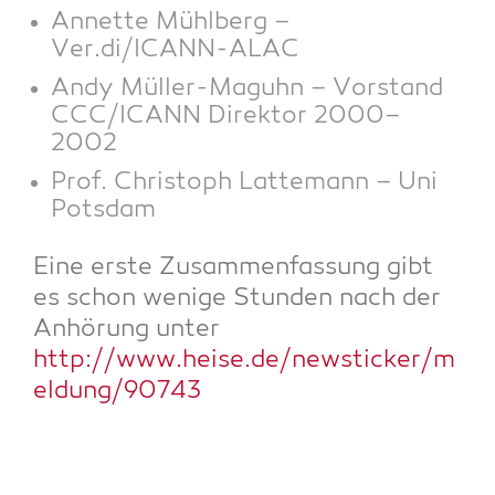
Annet­te Mühl­berg –
Ver.di/ICANN-ALAC
Andy Mül­ler-Mag­uhn – Vor­stand
CCC/ICANN Direk­tor 2000–
2002
Prof. Chris­toph Lat­te­mann – Uni
Potsdam
Eine ers­te Zusam­men­fas­sung gibt
es schon weni­ge Stun­den nach der
Anhö­rung unter
http://www.heise.de/newsticker/m
eldung/90743