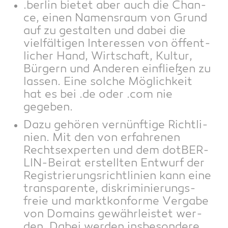
.ber­lin bie­tet aber auch die Chan­
ce, einen Namens­raum von Grund
auf zu gestal­ten und dabei die
viel­fäl­ti­gen Inter­es­sen von öffent­
li­cher Hand, Wirt­schaft, Kul­tur,
Bür­gern und Ande­ren ein­flie­ßen zu
las­sen. Eine sol­che Mög­lich­keit
hat es bei .de oder .com nie
gegeben.
Dazu gehö­ren ver­nünf­ti­ge Richt­li­
ni­en. Mit den von erfah­re­nen
Rechts­exper­ten und dem dot­BER­
LIN-Bei­rat erstell­ten Ent­wurf der
Regis­trie­rungs­richt­li­ni­en kann eine
trans­pa­ren­te, dis­kri­mi­nie­rungs­
freie und markt­kon­for­me Ver­ga­be
von Domains gewähr­leis­tet wer­
den. Dabei wer­den ins­be­son­de­re