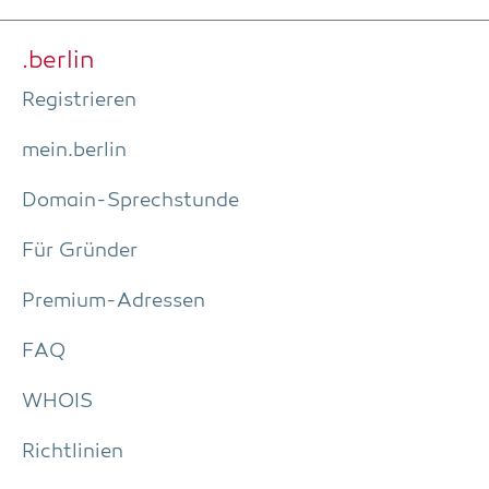
.ber­lin
Regis­trie­ren
mein.berlin
Domain-Sprech­stun­de
Für Grün­der
Pre­­mi­um-Adres­­sen
FAQ
WHOIS
Richt­li­ni­en