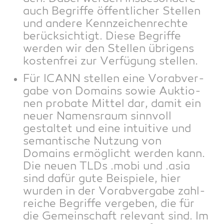
auch Begrif­fe öffent­li­cher Stel­len
und ande­re Kenn­zei­chen­rech­te
berück­sich­tigt. Die­se Begrif­fe
wer­den wir den Stel­len übri­gens
kos­ten­frei zur Ver­fü­gung stellen.
Für ICANN stel­len eine Vor­ab­ver­
ga­be von Domains sowie Auk­tio­
nen pro­ba­te Mit­tel dar, damit ein
neu­er Namens­raum sinn­voll
gestal­tet und eine intui­ti­ve und
seman­ti­sche Nut­zung von
Domains ermög­licht wer­den kann.
Die neu­en TLDs .mobi und .asia
sind dafür gute Bei­spie­le, hier
wur­den in der Vor­ab­ver­ga­be zahl­
rei­che Begrif­fe ver­ge­ben, die für
die Gemein­schaft rele­vant sind. Im