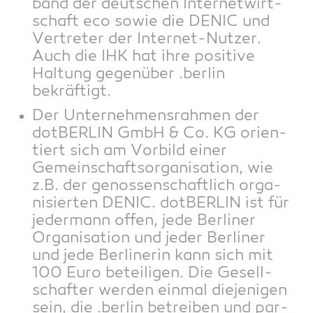
band der deut­schen Inter­net­wirt­
schaft eco sowie die DENIC und
Ver­tre­ter der Inter­net-Nut­zer.
Auch die IHK hat ihre posi­ti­ve
Hal­tung gegen­über .ber­lin
bekräftigt.
Der Unter­neh­mens­rah­men der
dot­BER­LIN GmbH & Co. KG ori­en­
tiert sich am Vor­bild einer
Gemein­schafts­or­ga­ni­sa­ti­on, wie
z.B. der genos­sen­schaft­lich orga­
ni­sier­ten DENIC. dot­BER­LIN ist für
jeder­mann offen, jede Ber­li­ner
Orga­ni­sa­ti­on und jeder Ber­li­ner
und jede Ber­li­ne­rin kann sich mit
100 Euro betei­li­gen. Die Gesell­
schaf­ter wer­den ein­mal die­je­ni­gen
sein, die .ber­lin betrei­ben und par­