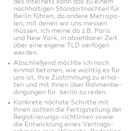
des Inter­nets kann das zu einem
nach­hal­ti­gen Stand­ort­nach­teil für
Ber­lin füh­ren, da ande­re Metro­po­
len, mit denen wir uns mes­sen
müs­sen, ich mei­ne da z.B. Paris
und New York, in abseh­ba­rer Zeit
über eine eige­ne TLD ver­fü­gen
werden.
Abschlie­ßend möch­te ich noch
ein­mal beto­nen, wie wich­tig es für
uns ist, Ihre Zustim­mung zu erhal­
ten und mit Ihnen über Rah­men­be­
din­gun­gen für .ber­lin zu reden.
Kon­kre­te nächs­te Schrit­te mit
Ihnen soll­ten die Fer­tig­stel­lung der
Regis­trie­rungs-richt­li­ni­en sowie
die Ent­wick­lung eines Ver­trags­