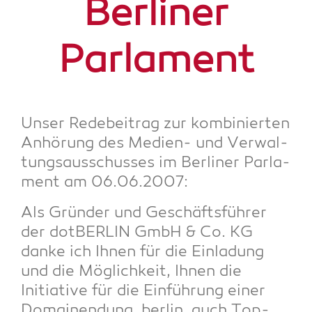
Ber­li­ner
Parlament
Unser Rede­bei­trag zur kom­bi­nier­ten
Anhö­rung des Medi­en- und Ver­wal­
tungs­aus­schus­ses im Ber­li­ner Par­la­
ment am 06.06.2007:
Als Grün­der und Geschäfts­füh­rer
der dot­BER­LIN GmbH & Co. KG
dan­ke ich Ihnen für die Ein­la­dung
und die Mög­lich­keit, Ihnen die
Initia­ti­ve für die Ein­füh­rung einer
Domain­endung .ber­lin, auch Top-