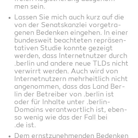
men sein.
Las­sen Sie mich auch kurz auf die
von der Senats­kanz­lei vor­ge­tra­
ge­nen Beden­ken ein­ge­hen. In einer
bun­des­weit beach­te­ten reprä­sen­
ta­ti­ven Stu­die konn­te gezeigt
wer­den, dass Inter­net­nut­zer durch
.ber­lin und ande­re neue TLDs nicht
ver­wirrt wer­den. Auch wird von
Inter­net­nut­zern mehr­heit­lich nicht
ange­nom­men, dass das Land Ber­
lin der Betrei­ber von .ber­lin ist
oder für Inhal­te unter .ber­lin-
Domains ver­ant­wort­lich ist, eben­
so wenig wie das der Fall bei
.de ist.
Dem ernst­zu­neh­men­den Beden­ken