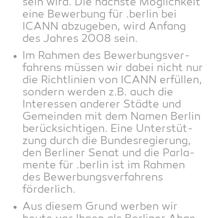
sein wird. Die nächs­te Mög­lich­keit
eine Bewer­bung für .ber­lin bei
ICANN abzu­ge­ben, wird Anfang
des Jah­res 2008 sein.
Im Rah­men des Bewer­bungs­ver­
fah­rens müs­sen wir dabei nicht nur
die Richt­li­ni­en von ICANN erfül­len,
son­dern wer­den z.B. auch die
Inter­es­sen ande­rer Städ­te und
Gemein­den mit dem Namen Ber­lin
berück­sich­ti­gen. Eine Unter­stüt­
zung durch die Bun­des­re­gie­rung,
den Ber­li­ner Senat und die Par­la­
men­te für .ber­lin ist im Rah­men
des Bewer­bungs­ver­fah­rens
förderlich.
Aus die­sem Grund wer­ben wir