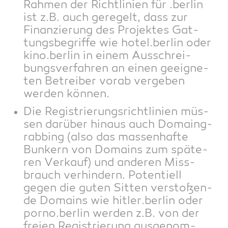
Rah­men der Richt­li­ni­en für .ber­lin
ist z.B. auch gere­gelt, dass zur
Finan­zie­rung des Pro­jek­tes Gat­
tungs­be­grif­fe wie hotel.berlin oder
kino.berlin in einem Aus­schrei­
bungs­ver­fah­ren an einen geeig­ne­
ten Betrei­ber vor­ab ver­ge­ben
wer­den können.
Die Regis­trie­rungs­richt­li­ni­en müs­
sen dar­über hin­aus auch Domain­g­
rab­bing (also das mas­sen­haf­te
Bun­kern von Domains zum spä­te­
ren Ver­kauf) und ande­ren Miss­
brauch ver­hin­dern. Poten­ti­ell
gegen die guten Sit­ten ver­sto­ßen­
de Domains wie hitler.berlin oder
porno.berlin wer­den z.B. von der
frei­en Regis­trie­rung aus­ge­nom­