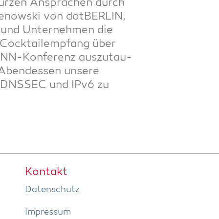
ur­zen Anspra­chen durch
henow­ski von dot­BER­LIN,
­de und Unter­neh­men die
 Cock­tail­emp­fang über
CANN-Kon­fe­renz aus­zu­tau­
 Abend­essen unse­re
s, DNSSEC und IPv6 zu
Kon­takt
Daten­schutz
Impres­sum