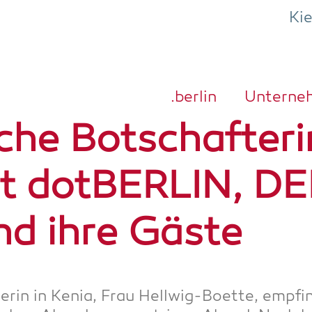
Ki
.ber­lin
Unter­ne
che Bot­schaf­te­ri
t dot­BER­LIN, D
nd ihre Gäste
te­rin in Kenia, Frau Hell­wig-Boet­te, emp­