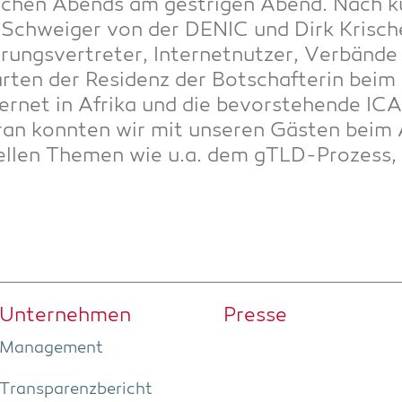
­schen Abends am gest­ri­gen Abend. Nach k
rg Schwei­ger von der DENIC und Dirk Kri­sc
­rungs­ver­tre­ter, Inter­net­nut­zer, Ver­bän
r­ten der Resi­denz der Bot­schaf­te­rin beim
nter­net in Afri­ka und die bevor­ste­hen­de I
­an konn­ten wir mit unse­ren Gäs­ten beim
­el­len The­men wie u.a. dem gTLD-Pro­zes
Unter­neh­men
Pres­se
Manage­ment
Trans­pa­renz­be­richt