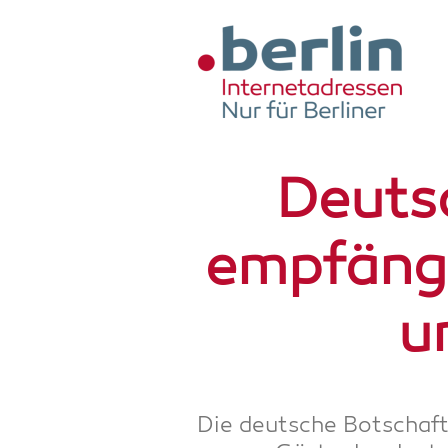
Zum Hauptinhalt springen
Deut­s
emp­fäng
u
Die deut­sche Bot­schaf­