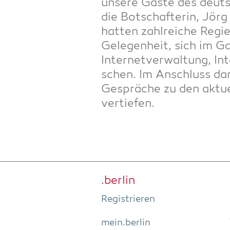
unse­re Gäs­te des deut
die Bot­schaf­te­rin, Jö
hat­ten zahl­rei­che Regie
Gele­gen­heit, sich im Ga
Inter­net­ver­wal­tung, I
schen. Im Anschluss dar
Gesprä­che zu den aktu
vertiefen.
.ber­lin
Regis­trie­ren
mein.berlin