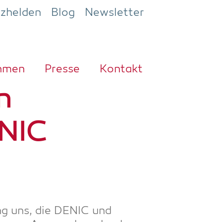
ezhelden
Blog
Newsletter
h­men
Pres­se
Kon­takt
n
ENIC
fing uns, die DENIC und