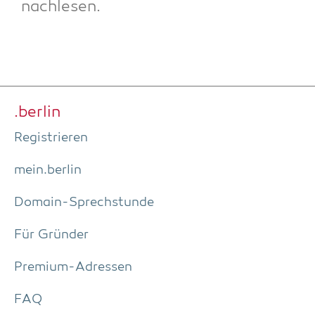
nachlesen.
.ber­lin
Regis­trie­ren
mein.berlin
Domain-Sprech­stun­de
Für Grün­der
Pre­­mi­um-Adres­­sen
FAQ