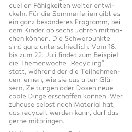
du­el­len Fähig­kei­ten wei­ter ent­wi­
ckeln. Für die Som­mer­fe­ri­en gibt es
ein ganz beson­de­res Pro­gramm, bei
dem Kin­der ab sechs Jah­ren mit­ma­
chen kön­nen. Die Schwer­punk­te
sind ganz unter­schied­lich: Vom 18.
bis zum 22. Juli fin­det zum Bei­spiel
die The­men­wo­che „Recy­cling“
statt, wäh­rend der die Teil­neh­men­
den ler­nen, wie sie aus alten Glä­
sern, Zei­tun­gen oder Dosen neue
coo­le Din­ge erschaf­fen kön­nen. Wer
zuhau­se selbst noch Mate­ri­al hat,
das recy­celt wer­den kann, darf das
ger­ne mitbringen.