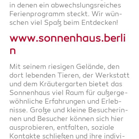
in denen ein abwechs­lungs­rei­ches
Feri­en­pro­gramm steckt. Wir wün­
schen viel Spaß beim Entdecken!
www.sonnenhaus.berli
n
Mit sei­nem rie­si­gen Gelän­de, den
dort leben­den Tie­ren, der Werk­statt
und dem Kräu­ter­gar­ten bie­tet das
Son­nen­haus viel Raum für außer­ge­
wöhn­li­che Erfah­run­gen und Erleb­
nis­se. Gro­ße und klei­ne Besu­che­rin­
nen und Besu­cher kön­nen sich hier
aus­pro­bie­ren, ent­fal­ten, sozia­le
Kon­tak­te schlie­ßen und ihre indi­vi­