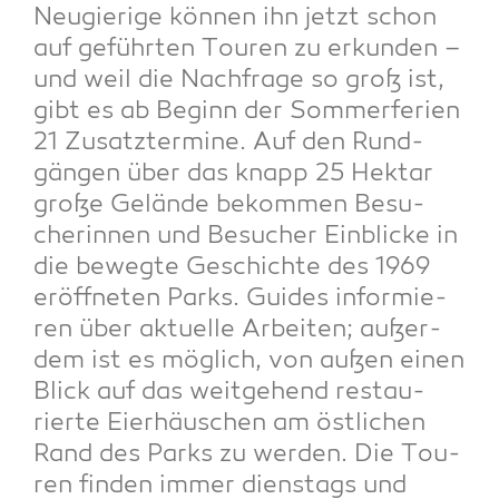
Neu­gie­ri­ge kön­nen ihn jetzt schon
auf geführ­ten Tou­ren zu erkun­den –
und weil die Nach­fra­ge so groß ist,
gibt es ab Beginn der Som­mer­fe­ri­en
21 Zusatz­ter­mi­ne. Auf den Rund­
gän­gen über das knapp 25 Hekt­ar
gro­ße Gelän­de bekom­men Besu­
che­rin­nen und Besu­cher Ein­bli­cke in
die beweg­te Geschich­te des 1969
eröff­ne­ten Parks. Gui­des infor­mie­
ren über aktu­el­le Arbei­ten; außer­
dem ist es mög­lich, von außen einen
Blick auf das weit­ge­hend restau­
rier­te Eier­häus­chen am öst­li­chen
Rand des Parks zu wer­den. Die Tou­
ren fin­den immer diens­tags und