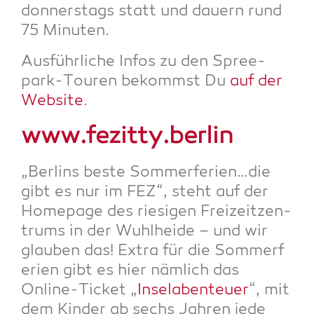
don­ners­tags statt und dau­ern rund
75 Minuten.
Aus­führ­li­che Infos zu den Spree­
park-Tou­ren bekommst Du
auf der
Web­site
.
www.fezitty.berlin
„Ber­lins bes­te Sommerferien…die
gibt es nur im FEZ“, steht auf der
Home­page des rie­si­gen Frei­zeit­zen­
trums in der Wuhl­hei­de – und wir
glau­ben das! Extra für die Som­mer­f
e­ri­en gibt es hier näm­lich das
Online-Ticket „
Insel­aben­teu­er
“, mit
dem Kin­der ab sechs Jah­ren jede