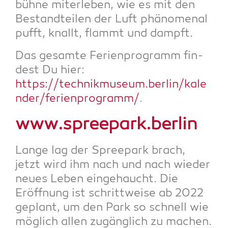
büh­ne mit­er­le­ben, wie es mit den
Bestand­tei­len der Luft phä­no­me­nal
pufft, knallt, flammt und dampft.
Das gesam­te Feri­en­pro­gramm fin­
dest Du hier:
https://technikmuseum.berlin/kale
nder/ferienprogramm/
.
www.spreepark.berlin
Lan­ge lag der Spree­park brach,
jetzt wird ihm nach und nach wie­der
neu­es Leben ein­ge­haucht. Die
Eröff­nung ist schritt­wei­se ab 2022
geplant, um den Park so schnell wie
mög­lich allen zugäng­lich zu machen.