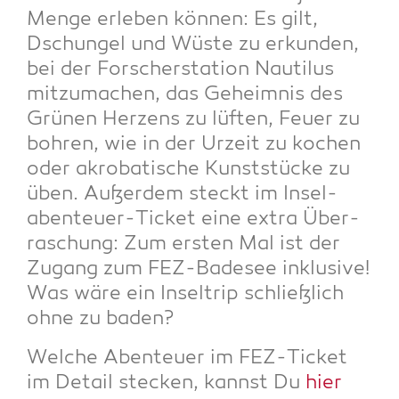
Men­ge erle­ben kön­nen: Es gilt,
Dschun­gel und Wüs­te zu erkun­den,
bei der For­scher­sta­ti­on Nau­ti­lus
mit­zu­ma­chen, das Geheim­nis des
Grü­nen Her­zens zu lüf­ten, Feu­er zu
boh­ren, wie in der Urzeit zu kochen
oder akro­ba­ti­sche Kunst­stü­cke zu
üben. Außer­dem steckt im Insel­
aben­teu­er-Ticket eine extra Über­
ra­schung: Zum ers­ten Mal ist der
Zugang zum FEZ-Bade­see inklu­si­ve!
Was wäre ein Insel­trip schließ­lich
ohne zu baden?
Wel­che Aben­teu­er im FEZ-Ticket
im Detail ste­cken, kannst Du
hier