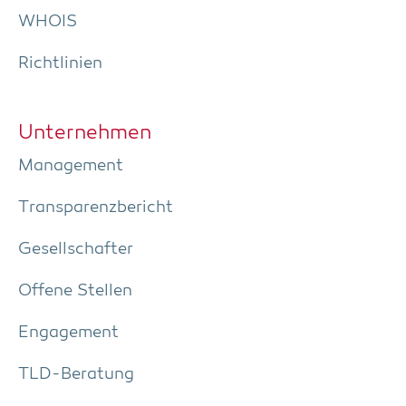
WHOIS
Richt­li­ni­en
Unter­neh­men
Manage­ment
Trans­pa­renz­be­richt
Gesell­schaf­ter
Offe­ne Stellen
Enga­ge­ment
TLD-Bera­tung