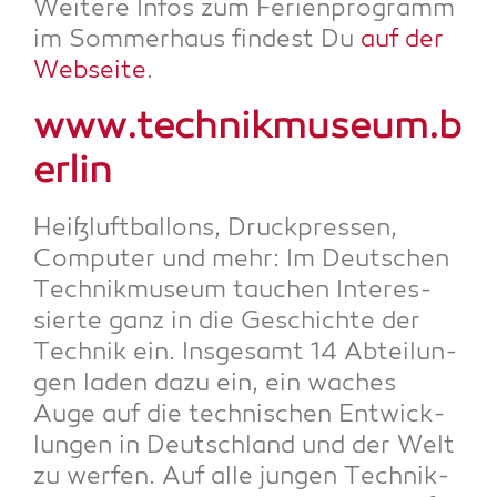
Wei­te­re Infos zum Feri­en­pro­gramm
im Som­mer­haus fin­dest Du
auf der
Web­sei­te
.
www.technikmuseum.b
erlin
Heiß­luft­bal­lons, Druck­pres­sen,
Com­pu­ter und mehr: Im Deut­schen
Tech­nik­mu­se­um tau­chen Inter­es­
sier­te ganz in die Geschich­te der
Tech­nik ein. Ins­ge­samt 14 Abtei­lun­
gen laden dazu ein, ein waches
Auge auf die tech­ni­schen Ent­wick­
lun­gen in Deutsch­land und der Welt
zu wer­fen. Auf alle jun­gen Tech­nik-