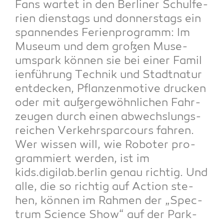
Fans war­tet in den Ber­li­ner Schul­fe­
ri­en diens­tags und don­ners­tags ein
span­nen­des Feri­en­pro­gramm: Im
Muse­um und dem gro­ßen Muse­
ums­park kön­nen sie bei einer Fami­l
i­en­füh­rung Tech­nik und Stadt­na­tur
ent­de­cken, Pflan­zen­mo­ti­ve dru­cken
oder mit außer­ge­wöhn­li­chen Fahr­
zeu­gen durch einen abwechs­lungs­
rei­chen Ver­kehr­spar­cours fah­ren.
Wer wis­sen will, wie Robo­ter pro­
gram­miert wer­den, ist im
kids.digilab.berlin genau rich­tig. Und
alle, die so rich­tig auf Action ste­
hen, kön­nen im Rah­men der „Spec­
trum Sci­ence Show“ auf der Park­