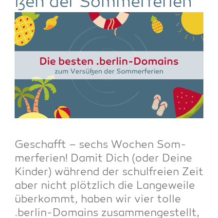
ßen der Sommerferien
Geschafft – sechs Wochen Som­
mer­fe­ri­en! Damit Dich (oder Dei­ne
Kin­der) wäh­rend der schul­frei­en Zeit
aber nicht plötz­lich die Lan­ge­wei­le
über­kommt, haben wir vier tol­le
.ber­lin-Domains zusam­men­ge­stellt,