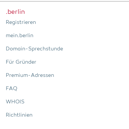
.ber­lin
Regis­trie­ren
mein.berlin
Domain-Sprech­stun­de
Für Grün­der
Pre­­mi­um-Adres­­sen
FAQ
WHOIS
Richt­li­ni­en