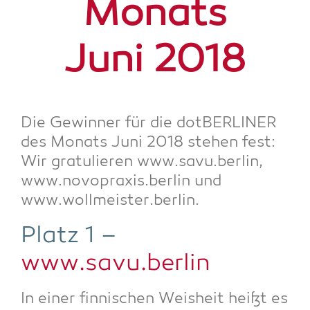
Monats
Juni 2018
Die Gewin­ner für die dot­BER­LI­NER
des Monats Juni 2018 ste­hen fest:
Wir gra­tu­lie­ren www.savu.berlin,
www.novopraxis.berlin und
www.wollmeister.berlin.
Platz 1 –
www.savu.berlin
In einer fin­ni­schen Weis­heit heißt es