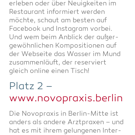
erle­ben oder über Neu­ig­kei­ten im
Restau­rant infor­miert wer­den
möch­te, schaut am bes­ten auf
Face­book und Insta­gram vor­bei.
Und wem beim Anblick der außer­
ge­wöhn­li­chen Kom­po­si­tio­nen auf
der Web­sei­te das Was­ser im Mund
zusam­men­läuft, der reser­viert
gleich online einen Tisch!
Platz 2 –
www.novopraxis.berlin
Die Novo­pra­xis in Ber­lin-Mit­te ist
anders als ande­re Arzt­pra­xen – und
hat es mit ihrem gelun­ge­nen Inter­