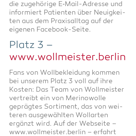
die zuge­hö­ri­ge E‑Mail-Adres­se und
infor­miert Pati­en­ten über Neu­ig­kei­
ten aus dem Pra­xis­all­tag auf der
eige­nen Facebook-Seite.
Platz 3 –
www.wollmeister.berlin
Fans von Woll­be­klei­dung kom­men
bei unse­rem Platz 3 voll auf ihre
Kos­ten: Das Team von Woll­meis­ter
ver­treibt ein von Meri­no­wol­le
gepräg­tes Sor­ti­ment, das von wei­
te­ren aus­ge­wähl­ten Woll­ar­ten
ergänzt wird. Auf der Web­sei­te –
www.wollmeister.berlin – erfahrt