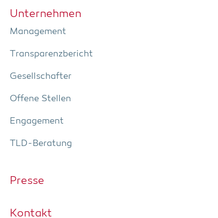
Unter­neh­men
Manage­ment
Trans­pa­renz­be­richt
Gesell­schaf­ter
Offe­ne Stellen
Enga­ge­ment
TLD-Bera­tung
Pres­se
Kon­takt