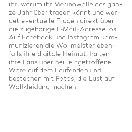
ihr, war­um ihr Meri­no­wol­le das gan­
ze Jahr über tra­gen könnt und wer­
det even­tu­el­le Fra­gen direkt über
die zuge­hö­ri­ge E‑Mail-Adres­se los.
Auf Face­book und Insta­gram kom­
mu­ni­zie­ren die Woll­meis­ter eben­
falls ihre digi­ta­le Hei­mat, hal­ten
ihre Fans über neu ein­ge­trof­fe­ne
Ware auf dem Lau­fen­den und
bestechen mit Fotos, die Lust auf
Woll­klei­dung machen.