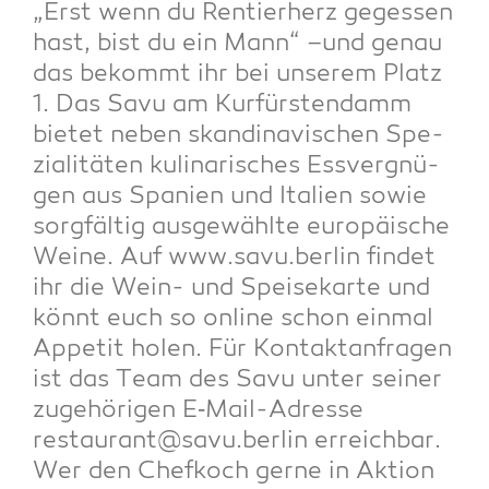
„Erst wenn du Ren­tier­herz geges­sen
hast, bist du ein Mann“ –und genau
das bekommt ihr bei unse­rem Platz
1. Das Savu am Kur­fürs­ten­damm
bie­tet neben skan­di­na­vi­schen Spe­
zia­li­tä­ten kuli­na­ri­sches Ess­ver­gnü­
gen aus Spa­ni­en und Ita­li­en sowie
sorg­fäl­tig aus­ge­wähl­te euro­päi­sche
Wei­ne. Auf www.savu.berlin fin­det
ihr die Wein- und Spei­se­kar­te und
könnt euch so online schon ein­mal
Appe­tit holen. Für Kon­takt­an­fra­gen
ist das Team des Savu unter sei­ner
zuge­hö­ri­gen E‑Mail-Adres­se
restaurant@savu.berlin erreich­bar.
Wer den Chef­koch ger­ne in Akti­on