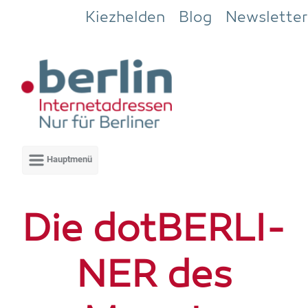
Zum Hauptinhalt springen
Kiezhelden
Blog
Newsletter
Die dot­BER­LI­
NER des