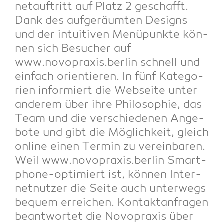
net­auf­tritt auf Platz 2 geschafft.
Dank des auf­ge­räum­ten Designs
und der intui­ti­ven Menü­punk­te kön­
nen sich Besu­cher auf
www.novopraxis.berlin schnell und
ein­fach ori­en­tie­ren. In fünf Kate­go­
rien infor­miert die Web­sei­te unter
ande­rem über ihre Phi­lo­so­phie, das
Team und die ver­schie­de­nen Ange­
bo­te und gibt die Mög­lich­keit, gleich
online einen Ter­min zu ver­ein­ba­ren.
Weil www.novopraxis.berlin Smart­
phone-opti­miert ist, kön­nen Inter­
net­nut­zer die Sei­te auch unter­wegs
bequem errei­chen. Kon­takt­an­fra­gen
beant­wor­tet die Novo­pra­xis über