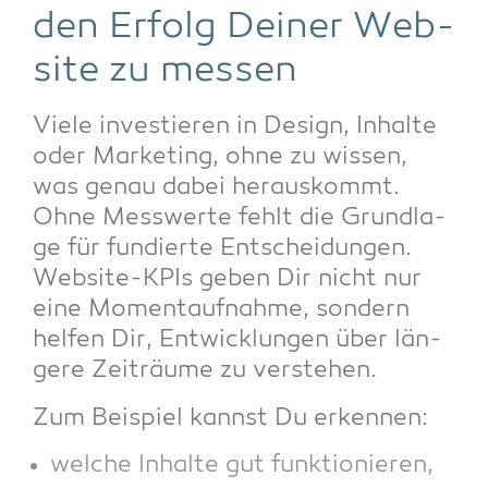
den Erfolg Dei­ner Web­
site zu messen
Vie­le inves­tie­ren in Design, Inhal­te
oder Mar­ke­ting, ohne zu wis­sen,
was genau dabei her­aus­kommt.
Ohne Mess­wer­te fehlt die Grund­la­
ge für fun­dier­te Ent­schei­dun­gen.
Web­site-KPIs geben Dir nicht nur
eine Moment­auf­nah­me, son­dern
hel­fen Dir, Ent­wick­lun­gen über län­
ge­re Zeit­räu­me zu verstehen.
Zum Bei­spiel kannst Du erkennen:
wel­che Inhal­te gut funktionieren,