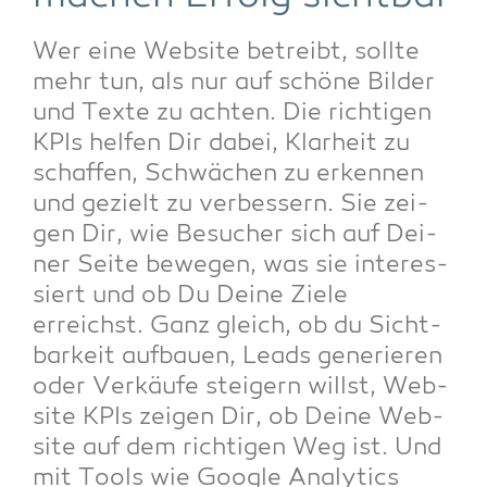
Wer eine Web­site betreibt, soll­te
mehr tun, als nur auf schö­ne Bil­der
und Tex­te zu ach­ten. Die rich­ti­gen
KPIs hel­fen Dir dabei, Klar­heit zu
schaf­fen, Schwä­chen zu erken­nen
und gezielt zu ver­bes­sern. Sie zei­
gen Dir, wie Besu­cher sich auf Dei­
ner Sei­te bewe­gen, was sie inter­es­
siert und ob Du Dei­ne Zie­le
erreichst. Ganz gleich, ob du Sicht­
bar­keit auf­bau­en, Leads gene­rie­ren
oder Ver­käu­fe stei­gern willst, Web­
site KPIs zei­gen Dir, ob Dei­ne Web­
site auf dem rich­ti­gen Weg ist. Und
mit Tools wie Goog­le Ana­ly­tics