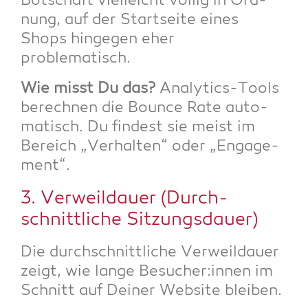
Bot­schaft viel­leicht völ­lig in Ord­
nung, auf der Start­sei­te eines
Shops hin­ge­gen eher
problematisch.
Wie misst Du das?
Ana­ly­tics-Tools
berech­nen die Boun­ce Rate auto­
ma­tisch. Du fin­dest sie meist im
Bereich „Ver­hal­ten“ oder „Enga­ge­
ment“.
3. Ver­weil­dau­er (Durch­
schnitt­li­che Sitzungsdauer)
Die durch­schnitt­li­che Ver­weil­dau­er
zeigt, wie lan­ge Besucher:innen im
Schnitt auf Dei­ner Web­site bleiben.