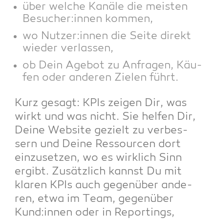
über wel­che Kanä­le die meis­ten
Besucher:innen kommen,
wo Nutzer:innen die Sei­te direkt
wie­der verlassen,
ob Dein Age­bot zu Anfra­gen, Käu­
fen oder ande­ren Zie­len führt.
Kurz gesagt: KPIs zei­gen Dir, was
wirkt und was nicht. Sie hel­fen Dir,
Dei­ne Web­site gezielt zu ver­bes­
sern und Dei­ne Res­sour­cen dort
ein­zu­set­zen, wo es wirk­lich Sinn
ergibt. Zusätz­lich kannst Du mit
kla­ren KPIs auch gegen­über ande­
ren, etwa im Team, gegen­über
Kund:innen oder in Reportings,