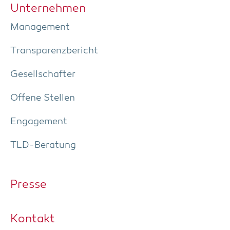
Unter­neh­men
Manage­ment
Trans­pa­renz­be­richt
Gesell­schaf­ter
Offe­ne Stellen
Enga­ge­ment
TLD-Bera­tung
Pres­se
Kon­takt