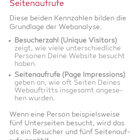
Seitenaufrufe
Die­se bei­den Kenn­zah­len bil­den die
Grund­la­ge der Webanalyse.
Besu­cher­zahl (Uni­que Visi­tors)
zeigt, wie vie­le unter­schied­li­che
Per­so­nen Dei­ne Web­site besucht
haben.
Sei­ten­auf­ru­fe (Page Impres­si­ons)
geben an, wie oft Sei­ten Dei­nes
Web­auf­tritts ins­ge­samt ange­se­
hen wurden.
Wenn eine Per­son bei­spiels­wei­se
fünf Unter­sei­ten besucht, wird das
als ein Besu­cher und fünf Sei­ten­auf­