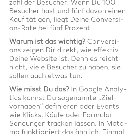
zahl der Besu­cher. Wenn Du 100
Besu­cher hast und fünf davon einen
Kauf täti­gen, liegt Dei­ne Con­ver­si­
on-Rate bei fünf Prozent.
War­um ist das wich­tig?
Con­ver­si­
ons zei­gen Dir direkt, wie effek­tiv
Dei­ne Web­site ist. Denn es reicht
nicht, vie­le Besu­cher zu haben, sie
sol­len auch etwas tun.
Wie misst Du das?
In Goog­le Ana­ly­
tics kannst Du soge­nann­te „Ziel­
vor­ha­ben“ defi­nie­ren oder Events
wie Klicks, Käu­fe oder For­mu­lar
Sen­dun­gen tra­cken las­sen. In Mato­
mo funk­tio­niert das ähn­lich. Ein­mal