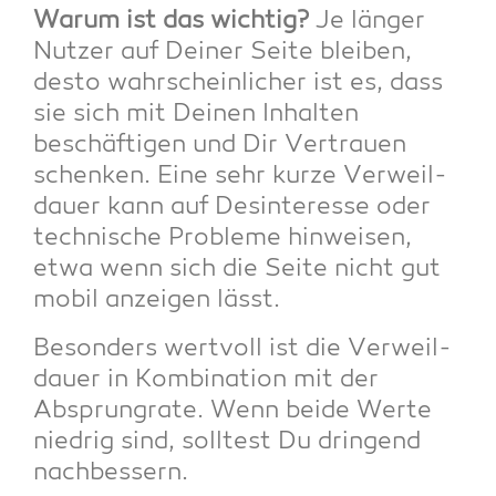
War­um ist das wich­tig?
Je län­ger
Nut­zer auf Dei­ner Sei­te blei­ben,
des­to wahr­schein­li­cher ist es, dass
sie sich mit Dei­nen Inhal­ten
beschäf­ti­gen und Dir Ver­trau­en
schen­ken. Eine sehr kur­ze Ver­weil­
dau­er kann auf Des­in­ter­es­se oder
tech­ni­sche Pro­ble­me hin­wei­sen,
etwa wenn sich die Sei­te nicht gut
mobil anzei­gen lässt.
Beson­ders wert­voll ist die Ver­weil­
dau­er in Kom­bi­na­ti­on mit der
Absprungra­te. Wenn bei­de Wer­te
nied­rig sind, soll­test Du drin­gend
nachbessern.