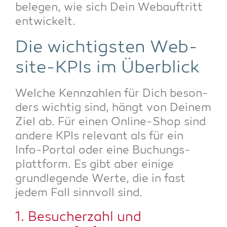
bele­gen, wie sich Dein Web­auf­tritt
entwickelt.
Die wich­tigs­ten Web­
site-KPIs im Überblick
Wel­che Kenn­zah­len für Dich beson­
ders wich­tig sind, hängt von Dei­nem
Ziel ab. Für einen Online-Shop sind
ande­re KPIs rele­vant als für ein
Info-Por­tal oder eine Buchungs­
platt­form. Es gibt aber eini­ge
grund­le­gen­de Wer­te, die in fast
jedem Fall sinn­voll sind.
1. Besu­cher­zahl und