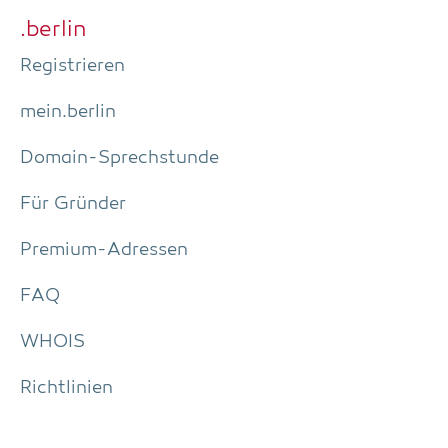
.ber­lin
Regis­trie­ren
mein.berlin
Domain-Sprech­stun­de
Für Grün­der
Pre­­mi­um-Adres­­sen
FAQ
WHOIS
Richt­li­ni­en