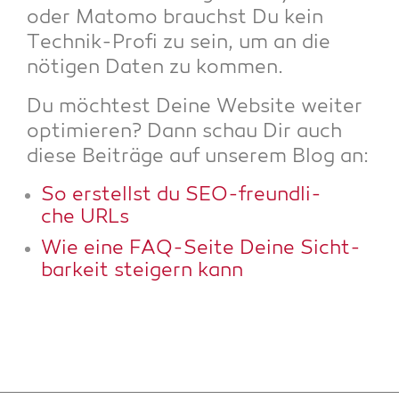
oder Mato­mo brauchst Du kein
Tech­nik-Pro­fi zu sein, um an die
nöti­gen Daten zu kommen.
Du möch­test Dei­ne Web­site wei­ter
opti­mie­ren? Dann schau Dir auch
die­se Bei­trä­ge auf unse­rem Blog an:
So erstellst du SEO-freund­li­
che URLs
Wie eine FAQ-Sei­te Dei­ne Sicht­
bar­keit stei­gern kann