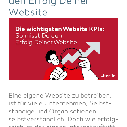
den Erfolg Dei­ner
Website
Eine eige­ne Web­site zu betrei­ben,
ist für vie­le Unter­neh­men, Selbst­
stän­di­ge und Orga­ni­sa­tio­nen
selbst­ver­ständ­lich. Doch wie erfolg­