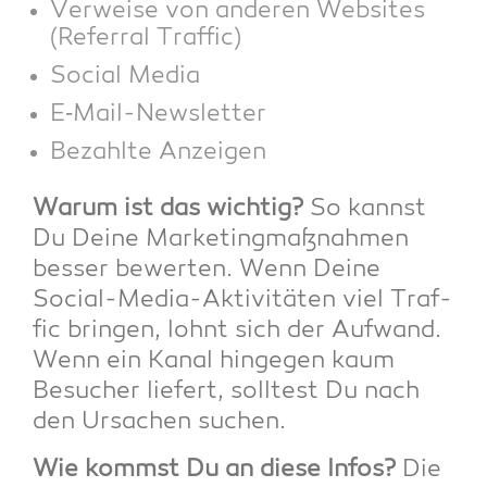
Ver­wei­se von ande­ren Web­sites
(Refer­ral Traffic)
Social Media
E‑Mail-News­let­ter
Bezahl­te Anzeigen
War­um ist das wich­tig?
So kannst
Du Dei­ne Mar­ke­ting­maß­nah­men
bes­ser bewer­ten. Wenn Dei­ne
Social-Media-Akti­vi­tä­ten viel Traf­
fic brin­gen, lohnt sich der Auf­wand.
Wenn ein Kanal hin­ge­gen kaum
Besu­cher lie­fert, soll­test Du nach
den Ursa­chen suchen.
Wie kommst Du an die­se Infos?
Die