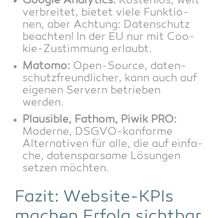
Goog­le Ana­ly­tics:
Kos­ten­los, weit
ver­brei­tet, bie­tet vie­le Funk­tio­
nen, aber Ach­tung: Daten­schutz
beach­ten! In der EU nur mit Coo­
kie-Zustim­mung erlaubt.
Mato­mo:
Open-Source, daten­
schutz­freund­li­cher, kann auch auf
eige­nen Ser­vern betrie­ben
werden.
Plau­si­ble, Fathom, Piwik PRO:
Moder­ne, DSGVO-kon­for­me
Alter­na­ti­ven für alle, die auf ein­fa­
che, daten­spar­sa­me Lösun­gen
set­zen möchten.
Fazit: Web­site-KPIs
machen Erfolg sichtbar