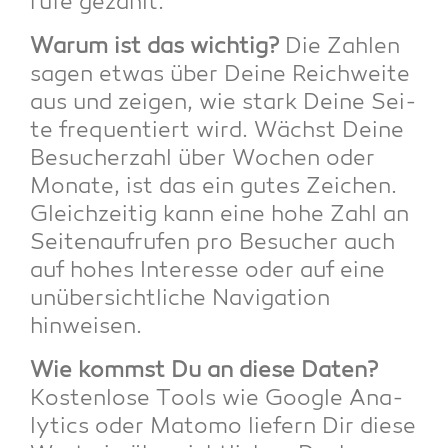
ru­fe gezählt.
War­um ist das wich­tig?
Die Zah­len
sagen etwas über Dei­ne Reich­wei­te
aus und zei­gen, wie stark Dei­ne Sei­
te fre­quen­tiert wird. Wächst Dei­ne
Besu­cher­zahl über Wochen oder
Mona­te, ist das ein gutes Zei­chen.
Gleich­zei­tig kann eine hohe Zahl an
Sei­ten­auf­ru­fen pro Besu­cher auch
auf hohes Inter­es­se oder auf eine
unüber­sicht­li­che Navi­ga­ti­on
hinweisen.
Wie kommst Du an die­se Daten?
Kos­ten­lo­se Tools wie Goog­le Ana­
ly­tics oder Mato­mo lie­fern Dir die­se