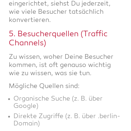
ein­ge­rich­tet, siehst Du jeder­zeit,
wie vie­le Besu­cher tat­säch­lich
konvertieren.
5. Besu­cher­quel­len (Traf­fic
Channels)
Zu wis­sen, woher Dei­ne Besu­cher
kom­men, ist oft genau­so wich­tig
wie zu wis­sen, was sie tun.
Mög­li­che Quel­len sind:
Orga­ni­sche Suche (z. B. über
Google)
Direk­te Zugrif­fe (z. B. über .ber­lin-
Domain)