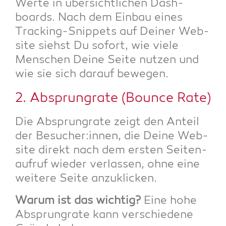
Wer­te in über­sicht­li­chen Dash­
boards. Nach dem Ein­bau eines
Track­ing-Snip­pets auf Dei­ner Web­
site siehst Du sofort, wie vie­le
Men­schen Dei­ne Sei­te nut­zen und
wie sie sich dar­auf bewegen.
2. Absprungra­te (Boun­ce Rate)
Die Absprungra­te zeigt den Anteil
der Besucher:innen, die Dei­ne Web­
site direkt nach dem ers­ten Sei­ten­
auf­ruf wie­der ver­las­sen, ohne eine
wei­te­re Sei­te anzuklicken.
War­um ist das wich­tig?
Eine hohe
Absprungra­te kann ver­schie­de­ne