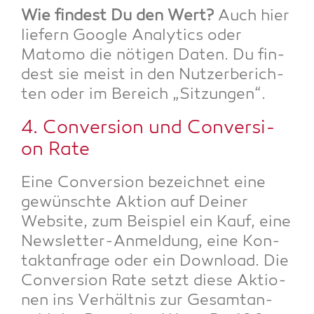
Wie fin­dest Du den Wert?
Auch hier
lie­fern Goog­le Ana­ly­tics oder
Mato­mo die nöti­gen Daten. Du fin­
dest sie meist in den Nut­zer­be­rich­
ten oder im Bereich „Sit­zun­gen“.
4. Con­ver­si­on und Con­ver­si­
on Rate
Eine Con­ver­si­on bezeich­net eine
gewünsch­te Akti­on auf Dei­ner
Web­site, zum Bei­spiel ein Kauf, eine
News­let­ter-Anmel­dung, eine Kon­
takt­an­fra­ge oder ein Down­load. Die
Con­ver­si­on Rate setzt die­se Aktio­
nen ins Ver­hält­nis zur Gesamt­an­