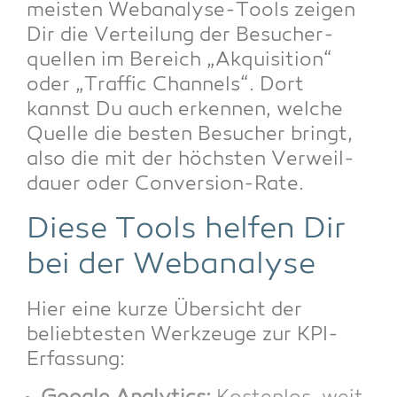
meis­ten Web­ana­ly­se-Tools zei­gen
Dir die Ver­tei­lung der Besu­cher­
quel­len im Bereich „Akqui­si­ti­on“
oder „Traf­fic Chan­nels“. Dort
kannst Du auch erken­nen, wel­che
Quel­le die bes­ten Besu­cher bringt,
also die mit der höchs­ten Ver­weil­
dau­er oder Conversion-Rate.
Die­se Tools hel­fen Dir
bei der Webanalyse
Hier eine kur­ze Über­sicht der
belieb­tes­ten Werk­zeu­ge zur KPI-
Erfassung: