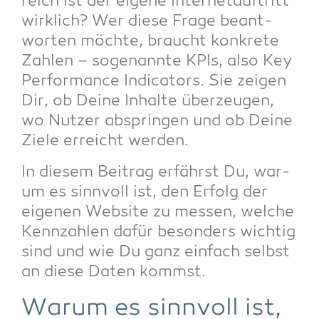
reich ist der eige­ne Inter­net­auf­tritt
wirk­lich? Wer die­se Fra­ge beant­
wor­ten möch­te, braucht kon­kre­te
Zah­len – soge­nann­te KPIs, also Key
Per­for­mance Indi­ca­tors. Sie zei­gen
Dir, ob Dei­ne Inhal­te über­zeu­gen,
wo Nut­zer absprin­gen und ob Dei­ne
Zie­le erreicht werden.
In die­sem Bei­trag erfährst Du, war­
um es sinn­voll ist, den Erfolg der
eige­nen Web­site zu mes­sen, wel­che
Kenn­zah­len dafür beson­ders wich­tig
sind und wie Du ganz ein­fach selbst
an die­se Daten kommst.
War­um es sinn­voll ist,