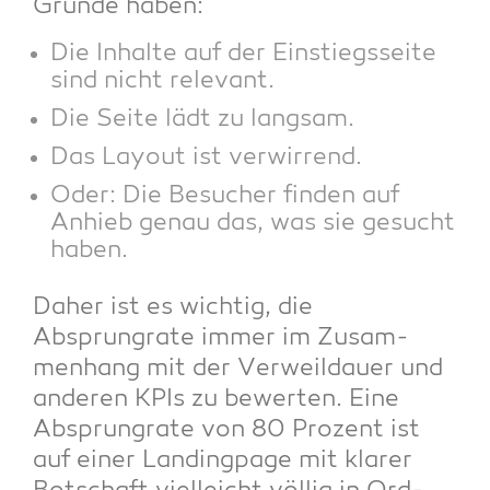
Grün­de haben:
Die Inhal­te auf der Ein­stiegs­sei­te
sind nicht relevant.
Die Sei­te lädt zu langsam.
Das Lay­out ist verwirrend.
Oder: Die Besu­cher fin­den auf
Anhieb genau das, was sie gesucht
haben.
Daher ist es wich­tig, die
Absprungra­te immer im Zusam­
men­hang mit der Ver­weil­dau­er und
ande­ren KPIs zu bewer­ten. Eine
Absprungra­te von 80 Pro­zent ist
auf einer Landing­pa­ge mit kla­rer