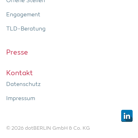
Offe­ne Stellen
Enga­ge­ment
TLD-Bera­tung
Pres­se
Kon­takt
Daten­schutz
Impres­sum
© 2026 dotBERLIN GmbH & Co. KG