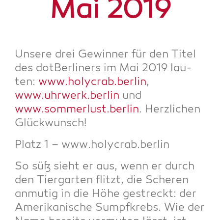
Mai 2019
Unse­re drei Gewin­ner für den Titel
des dot­Ber­li­ners im Mai 2019 lau­
ten:
www.holycrab.berlin
,
www.uhrwerk.berlin
und
www.sommerlust.berlin
. Herz­li­chen
Glückwunsch!
Platz 1 – www.holycrab.berlin
So süß sieht er aus, wenn er durch
den Tier­gar­ten flitzt, die Sche­ren
anmu­tig in die Höhe gestreckt: der
Ame­ri­ka­ni­sche Sumpf­krebs. Wie der