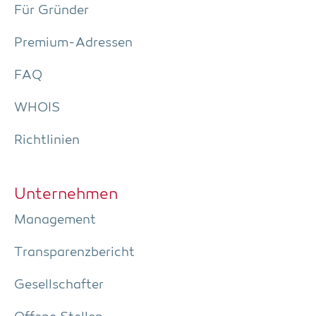
Für Grün­der
Pre­­mi­um-Adres­­sen
FAQ
WHOIS
Richt­li­ni­en
Unter­neh­men
Manage­ment
Trans­pa­renz­be­richt
Gesell­schaf­ter