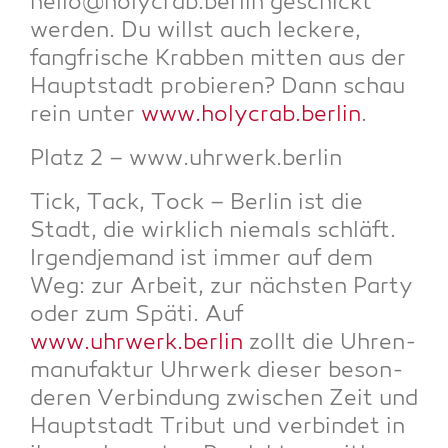
hello@holycrab.berlin geschickt
wer­den. Du willst auch lecke­re,
fang­fri­sche Krab­ben mit­ten aus der
Haupt­stadt pro­bie­ren? Dann schau
rein unter
www.holycrab.berlin
.
Platz 2 – www.uhrwerk.berlin
Tick, Tack, Tock – Ber­lin ist die
Stadt, die wirk­lich nie­mals schläft.
Irgend­je­mand ist immer auf dem
Weg: zur Arbeit, zur nächs­ten Par­ty
oder zum Späti. Auf
www.uhrwerk.berlin
zollt die Uhren­
ma­nu­fak­tur Uhr­werk die­ser beson­
de­ren Ver­bin­dung zwi­schen Zeit und
Haupt­stadt Tri­but und ver­bin­det in