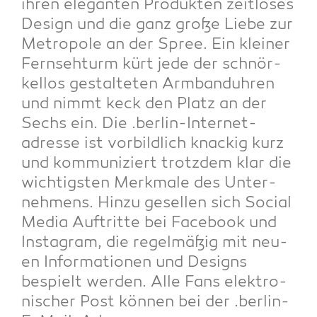
ihren ele­gan­ten Pro­duk­ten zeit­lo­ses
Design und die ganz gro­ße Lie­be zur
Metro­po­le an der Spree. Ein klei­ner
Fern­seh­turm kürt jede der schnör­
kel­los gestal­te­ten Arm­band­uh­ren
und nimmt keck den Platz an der
Sechs ein. Die .ber­lin-Inter­net­
adres­se ist vor­bild­lich kna­ckig kurz
und kom­mu­ni­ziert trotz­dem klar die
wich­tigs­ten Merk­ma­le des Unter­
neh­mens. Hin­zu gesel­len sich Social
Media Auf­trit­te bei Face­book und
Insta­gram, die regel­mä­ßig mit neu­
en Infor­ma­tio­nen und Designs
bespielt wer­den. Alle Fans elek­tro­
ni­scher Post kön­nen bei der .ber­lin-