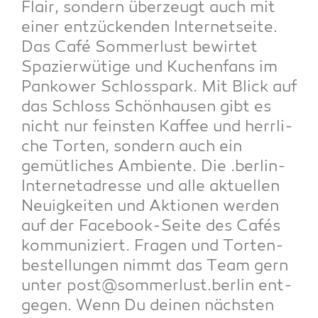
Flair, son­dern über­zeugt auch mit
einer ent­zü­cken­den Inter­net­sei­te.
Das Café Som­mer­lust bewir­tet
Spa­zier­wü­ti­ge und Kuchen­fans im
Pan­kower Schloss­park. Mit Blick auf
das Schloss Schön­hau­sen gibt es
nicht nur feins­ten Kaf­fee und herr­li­
che Tor­ten, son­dern auch ein
gemüt­li­ches Ambi­en­te. Die .ber­lin-
Inter­net­adres­se und alle aktu­el­len
Neu­ig­kei­ten und Aktio­nen wer­den
auf der Face­book-Sei­te des Cafés
kom­mu­ni­ziert. Fra­gen und Tor­ten­
be­stel­lun­gen nimmt das Team gern
unter post@sommerlust.berlin ent­
ge­gen. Wenn Du dei­nen nächs­ten