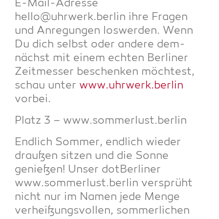
E-Mail-Adres­se
hello@uhrwerk.berlin ihre Fra­gen
und Anre­gun­gen los­wer­den. Wenn
Du dich selbst oder ande­re dem­
nächst mit einem ech­ten Ber­li­ner
Zeit­mes­ser beschen­ken möch­test,
schau unter
www.uhrwerk.berlin
vorbei.
Platz 3 – www.sommerlust.berlin
End­lich Som­mer, end­lich wie­der
drau­ßen sit­zen und die Son­ne
genie­ßen! Unser dot­Ber­li­ner
www.sommerlust.berlin ver­sprüht
nicht nur im Namen jede Men­ge
ver­hei­ßungs­vol­len, som­mer­li­chen