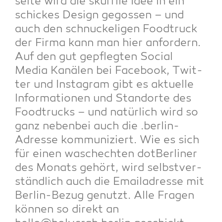
sei­te wird die skur­ri­le Idee in ein
schi­ckes Design gegos­sen – und
auch den schnu­cke­li­gen Food­truck
der Fir­ma kann man hier anfor­dern.
Auf den gut gepfleg­ten Social
Media Kanä­len bei Face­book, Twit­
ter und Insta­gram gibt es aktu­el­le
Infor­ma­tio­nen und Stand­or­te des
Food­trucks – und natür­lich wird so
ganz neben­bei auch die .ber­lin-
Adres­se kom­mu­ni­ziert. Wie es sich
für einen wasch­ech­ten dot­Ber­li­ner
des Monats gehört, wird selbst­ver­
ständ­lich auch die Email­adres­se mit
Ber­lin-Bezug genutzt. Alle Fra­gen
kön­nen so direkt an