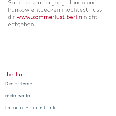
Som­mer­spa­zier­gang pla­nen und
Pan­kow ent­de­cken möch­test, lass
dir
www.sommerlust.berlin
nicht
entgehen.
.ber­lin
Regis­trie­ren
mein.berlin
Domain-Sprech­stun­de