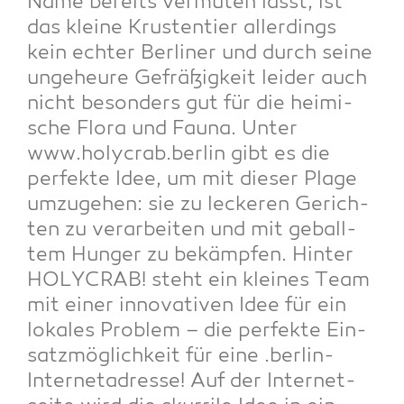
Name bereits ver­mu­ten lässt, ist
das klei­ne Krus­ten­tier aller­dings
kein ech­ter Ber­li­ner und durch sei­ne
unge­heu­re Gefrä­ßig­keit lei­der auch
nicht beson­ders gut für die hei­mi­
sche Flo­ra und Fau­na. Unter
www.holycrab.berlin gibt es die
per­fek­te Idee, um mit die­ser Pla­ge
umzu­ge­hen: sie zu lecke­ren Gerich­
ten zu ver­ar­bei­ten und mit geball­
tem Hun­ger zu bekämp­fen. Hin­ter
HOLYCRAB! steht ein klei­nes Team
mit einer inno­va­ti­ven Idee für ein
loka­les Pro­blem – die per­fek­te Ein­
satz­mög­lich­keit für eine .ber­lin-
Inter­net­adres­se! Auf der Inter­net­