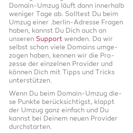
Domain-Umzug läuft dann inner­halb
weni­ger Tage ab. Soll­test Du beim
Umzug einer .ber­lin-Adres­se Fra­gen
haben, kannst Du Dich auch an
unse­ren
Sup­port
wen­den. Da wir
selbst schon vie­le Domains umge­
zo­gen haben, ken­nen wir die Pro­
zes­se der ein­zel­nen Pro­vi­der und
kön­nen Dich mit Tipps und Tricks
unterstützen.
Wenn Du beim Domain-Umzug die­
se Punk­te berück­sich­tigst, klappt
der Umzug ganz ein­fach und Du
kannst bei Dei­nem neu­en Pro­vi­der
durchstarten.