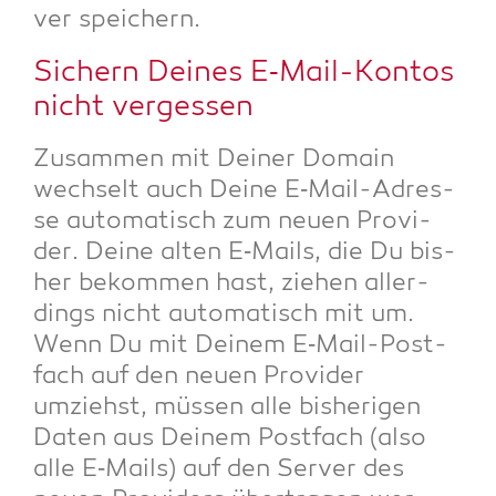
ver speichern.
Sichern Dei­nes E‑Mail-Kon­tos
nicht vergessen
Zusam­men mit Dei­ner Domain
wech­selt auch Dei­ne E‑Mail-Adres­
se auto­ma­tisch zum neu­en Pro­vi­
der. Dei­ne alten E‑Mails, die Du bis­
her bekom­men hast, zie­hen aller­
dings nicht auto­ma­tisch mit um.
Wenn Du mit Dei­nem E‑Mail-Post­
fach auf den neu­en Pro­vi­der
umziehst, müs­sen alle bis­he­ri­gen
Daten aus Dei­nem Post­fach (also
alle E‑Mails) auf den Ser­ver des