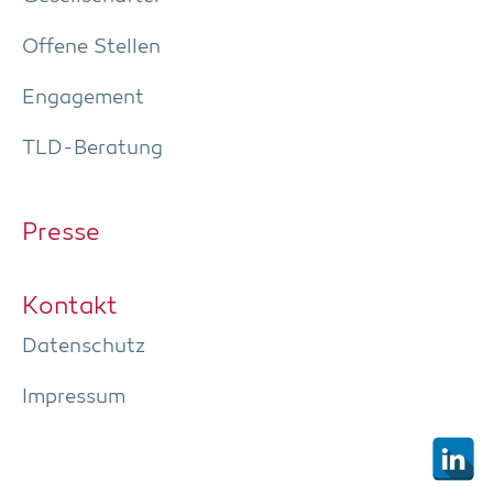
Offe­ne Stellen
Enga­ge­ment
TLD-Bera­tung
Pres­se
Kon­takt
Daten­schutz
Impres­sum