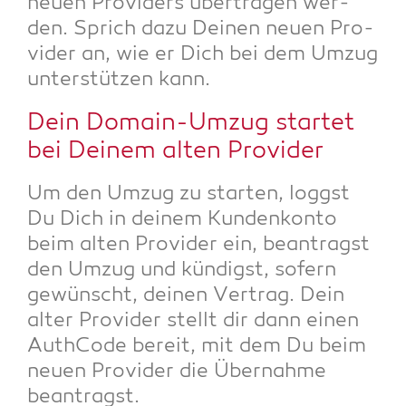
neu­en Pro­vi­ders über­tra­gen wer­
den. Sprich dazu Dei­nen neu­en Pro­
vi­der an, wie er Dich bei dem Umzug
unter­stüt­zen kann.
Dein Domain-Umzug star­tet
bei Dei­nem alten Provider
Um den Umzug zu star­ten, loggst
Du Dich in dei­nem Kun­den­kon­to
beim alten Pro­vi­der ein, bean­tragst
den Umzug und kün­digst, sofern
gewünscht, dei­nen Ver­trag. Dein
alter Pro­vi­der stellt dir dann einen
Auth­Code bereit, mit dem Du beim
neu­en Pro­vi­der die Über­nah­me
beantragst.