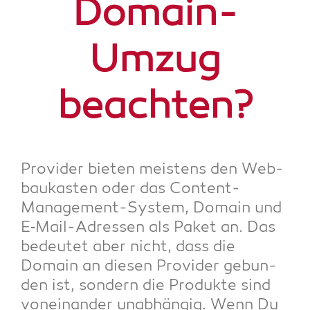
Domain-
Umzug
beachten?
Pro­vi­der bie­ten meis­tens den Web­
bau­kas­ten oder das Con­tent-
Manage­ment-Sys­tem, Domain und
E‑Mail-Adres­sen als Paket an. Das
bedeu­tet aber nicht, dass die
Domain an die­sen Pro­vi­der gebun­
den ist, son­dern die Pro­duk­te sind
von­ein­an­der unab­hän­gig. Wenn Du