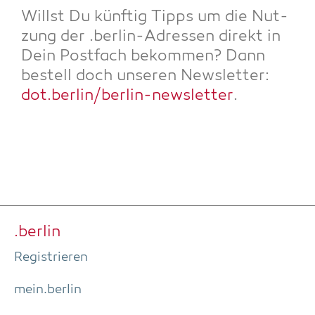
Willst Du künf­tig Tipps um die Nut­
zung der .ber­lin-Adres­sen direkt in
Dein Post­fach bekom­men? Dann
bestell doch unse­ren News­let­ter:
dot.berlin/berlin-newsletter
.
.ber­lin
Regis­trie­ren
mein.berlin