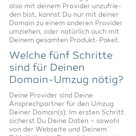
also mit dei­nem Pro­vi­der unzu­frie­
den bist, kannst Du nur mit dei­ner
Domain zu einem ande­ren Pro­vi­der
umzie­hen, oder natür­lich auch mit
Dei­nem gesam­ten Produkt-Paket.
Wel­che fünf Schrit­te
sind für Dei­nen
Domain-Umzug nötig?
Dei­ne Pro­vi­der sind Dei­ne
Ansprech­part­ner für den Umzug
Dei­ner Domain(s). Im ers­ten Schritt
sicherst Du Dei­ne Daten – sowohl
von der Web­sei­te und Dei­nem