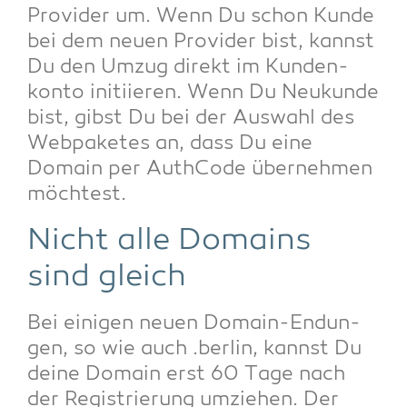
Pro­vi­der um. Wenn Du schon Kun­de
bei dem neu­en Pro­vi­der bist, kannst
Du den Umzug direkt im Kun­den­
kon­to initi­ie­ren. Wenn Du Neu­kun­de
bist, gibst Du bei der Aus­wahl des
Web­pa­ke­tes an, dass Du eine
Domain per Auth­Code über­neh­men
möchtest.
Nicht alle Domains
sind gleich
Bei eini­gen neu­en Domain-Endun­
gen, so wie auch .ber­lin, kannst Du
dei­ne Domain erst 60 Tage nach
der Regis­trie­rung umzie­hen. Der