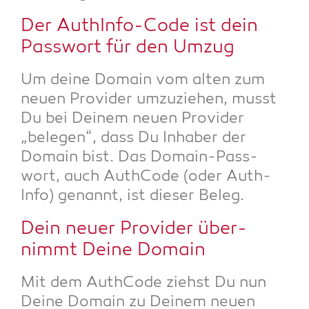
Der Aut­hIn­fo-Code ist dein
Pass­wort für den Umzug
Um dei­ne Domain vom alten zum
neu­en Pro­vi­der umzu­zie­hen, musst
Du bei Dei­nem neu­en Pro­vi­der
„bele­gen“, dass Du Inha­ber der
Domain bist. Das Domain-Pass­
wort, auch Auth­Code (oder Auth-
Info) genannt, ist die­ser Beleg.
Dein neu­er Pro­vi­der über­
nimmt Dei­ne Domain
Mit dem Auth­Code ziehst Du nun
Dei­ne Domain zu Dei­nem neu­en