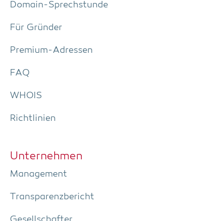
Domain-Sprech­stun­de
Für Grün­der
Pre­­mi­um-Adres­­sen
FAQ
WHOIS
Richt­li­ni­en
Unter­neh­men
Manage­ment
Trans­pa­renz­be­richt
Gesell­schaf­ter