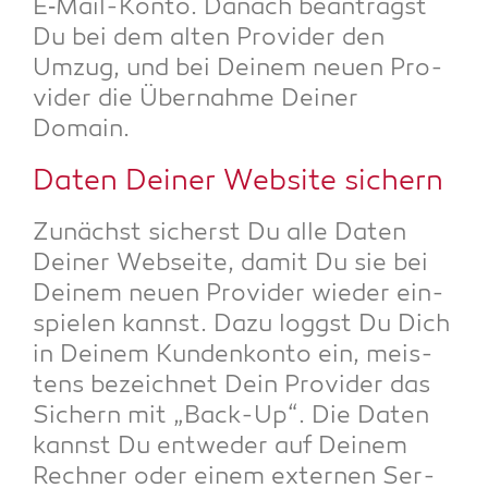
E‑Mail-Kon­to. Danach bean­tragst
Du bei dem alten Pro­vi­der den
Umzug, und bei Dei­nem neu­en Pro­
vi­der die Über­nah­me Dei­ner
Domain.
Daten Dei­ner Web­site sichern
Zunächst sicherst Du alle Daten
Dei­ner Web­sei­te, damit Du sie bei
Dei­nem neu­en Pro­vi­der wie­der ein­
spie­len kannst. Dazu loggst Du Dich
in Dei­nem Kun­den­kon­to ein, meis­
tens bezeich­net Dein Pro­vi­der das
Sichern mit „Back-Up“. Die Daten
kannst Du ent­we­der auf Dei­nem
Rech­ner oder einem exter­nen Ser­