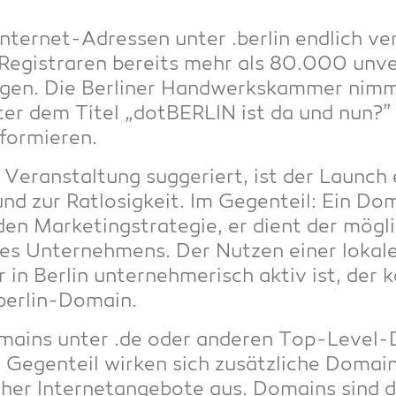
ter­net-Adres­sen unter .ber­lin end­lich ver
 Regis­tra­ren bereits mehr als 80.000 unver­b
gan­gen. Die Ber­li­ner Hand­werks­kam­mer ni
nter dem Titel „dot­BER­LIN ist da und nun?”
nformieren.
Ver­an­stal­tung sug­ge­riert, ist der Launc
 zur Rat­lo­sig­keit. Im Gegen­teil: Ein Dom
n Mar­ke­ting­stra­te­gie, er dient der mög­lich
nes Unter­neh­mens. Der Nut­zen einer loka­l
in Ber­lin unter­neh­me­risch aktiv ist, der
.ber­lin-Domain.
omains unter .de oder ande­ren Top-Level-
 Gegen­teil wir­ken sich zusätz­li­che Domain
i­scher Inter­net­an­ge­bo­te aus. Domains sin