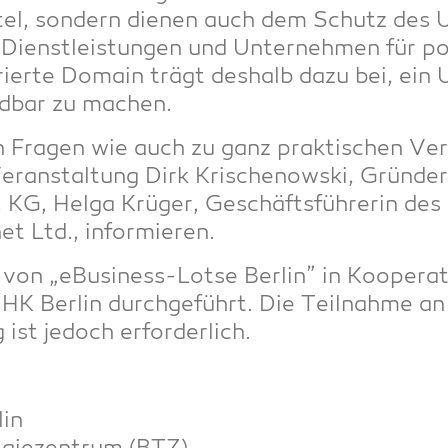
mit­tel, son­dern die­nen auch dem Schutz des
 Dienst­leis­tun­gen und Unter­neh­men für pot
ier­te Domain trägt des­halb dazu bei, ein 
ind­bar zu machen.
en Fra­gen wie auch zu ganz prak­ti­schen Ver
Ver­an­stal­tung Dirk Kri­schenow­ski, Grün­d
G, Hel­ga Krü­ger, Geschäfts­füh­re­rin des 
t Ltd., informieren.
 von „eBusi­ness-Lot­se Ber­lin” in Koope­ra
HK Ber­lin durch­ge­führt. Die Teil­nah­me an
 ist jedoch erforderlich.
lin