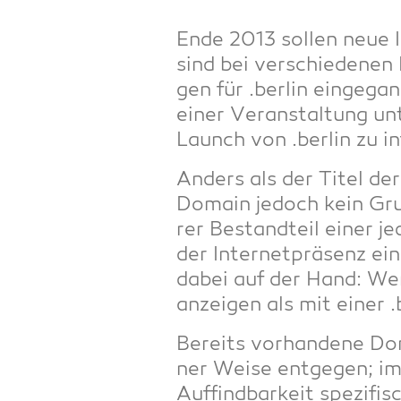
Ende 2013 sol­len neue In
sind bei ver­schie­de­nen
gen für .ber­lin ein­ge­
einer Ver­an­stal­tung u
Launch von .ber­lin zu i
Anders als der Titel der 
Domain jedoch kein Grund
rer Bestand­teil einer jede
der Inter­net­prä­senz ei
dabei auf der Hand: Wer 
anzei­gen als mit einer 
Bereits vor­han­de­ne D
ner Wei­se ent­ge­gen; im
Auf­find­bar­keit spe­zi­f