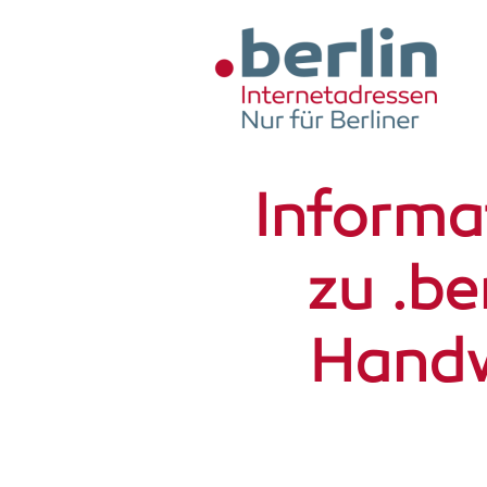
Zum Hauptinhalt springen
Infor­ma­
zu .ber
Hand­