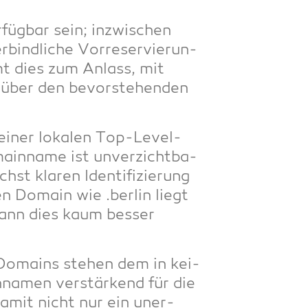
­füg­bar sein; inzwi­schen
ind­li­che Vor­re­ser­vie­run­
mmt dies zum Anlass, mit
 über den bevor­ste­hen­den
h einer loka­len Top-Level-
ain­na­me ist unver­zicht­ba­
st kla­ren Iden­ti­fi­zie­rung
en Domain wie .ber­lin liegt
 kann dies kaum bes­ser
Domains ste­hen dem in kei­
­na­men ver­stär­kend für die
d damit nicht nur ein uner­