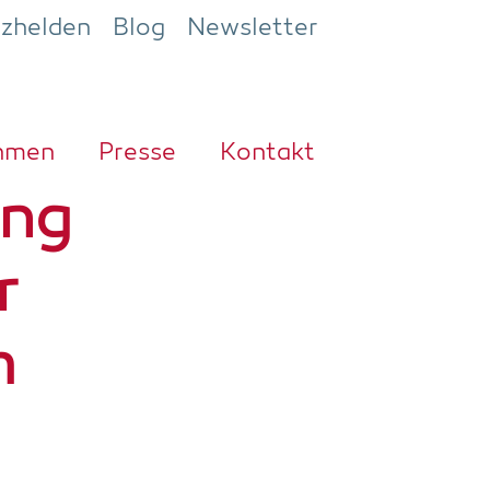
ezhelden
Blog
Newsletter
h­men
Pres­se
Kon­takt
ung
r
m