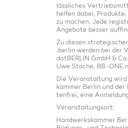
läss­li­ches Ver­triebs­
hel­fen dabei, Pro­duk­te,
zu machen. Jede regis­tr
Ange­bo­te bes­ser auf­f
Zu die­sen stra­te­gi­sch
.ber­lin wer­den bei der 
dot­BER­LIN GmbH & Co. K
Uwe Sta­che, BB-ONE.ne
Die Ver­an­stal­tung wird
kam­mer Ber­lin und der I
ten­frei, eine Anmel­dung
Ver­an­stal­tungs­ort:
Hand­werks­kam­mer Ber