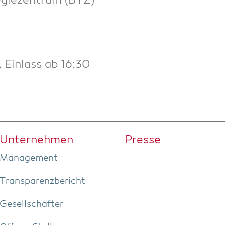
­gie­zen­trum (BTZ)
 Ein­lass ab 16:30
Unter­neh­men
Pres­se
Manage­ment
Trans­pa­renz­be­richt
Gesell­schaf­ter