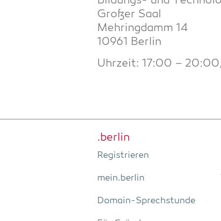
Bil­dungs- und Tech­no­lo
Gro­ßer Saal
Meh­ring­damm 14
10961 Berlin
Uhr­zeit: 17:00 – 20:00,
.ber­lin
Regis­trie­ren
mein.berlin
Domain-Sprech­stun­de