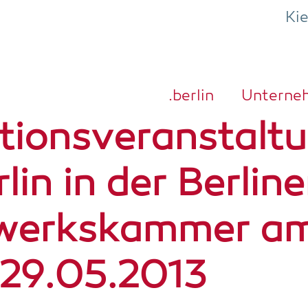
Ki
.ber­lin
Unter­ne
ti­ons­ver­an­stal­t
­lin in der Ber­li­ne
werks­kam­mer a
29.05.2013