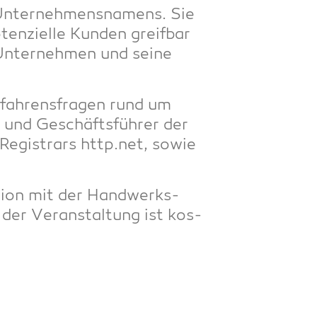
 Unter­neh­mens­na­mens. Sie
en­zi­el­le Kun­den greif­bar
Unter­neh­men und sei­ne
­fah­rens­fra­gen rund um
er und Geschäfts­füh­rer der
Regis­trars http.net, sowie
­ti­on mit der Hand­werks­
 der Ver­an­stal­tung ist kos­