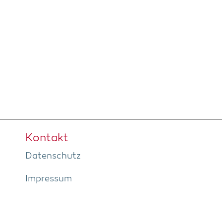
Kon­takt
Daten­schutz
Impres­sum