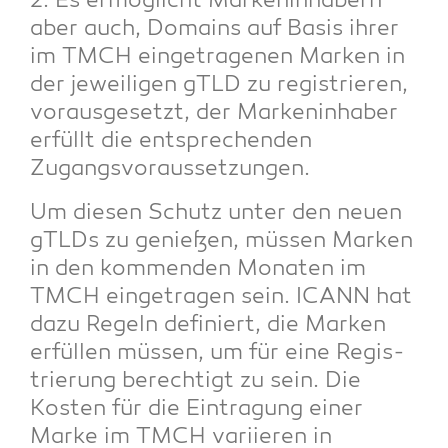
2. Es ermög­licht Mar­ken­in­ha­bern
aber auch, Domains auf Basis ihrer
im TMCH ein­ge­tra­ge­nen Mar­ken in
der jewei­li­gen gTLD zu regis­trie­ren,
vor­aus­ge­setzt, der Mar­ken­in­ha­ber
erfüllt die ent­spre­chen­den
Zugangsvoraussetzungen.
Um die­sen Schutz unter den neu­en
gTLDs zu genie­ßen, müs­sen Mar­ken
in den kom­men­den Mona­ten im
TMCH ein­ge­tra­gen sein. ICANN hat
dazu Regeln defi­niert, die Mar­ken
erfül­len müs­sen, um für eine Regis­
trie­rung berech­tigt zu sein. Die
Kos­ten für die Ein­tra­gung einer
Mar­ke im TMCH vari­ie­ren in