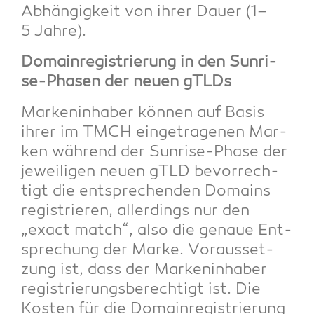
Abhän­gig­keit von ihrer Dau­er (1–
5 Jahre).
Domain­re­gis­trie­rung in den Sun­ri­
se-Pha­sen der neu­en gTLDs
Mar­ken­in­ha­ber kön­nen auf Basis
ihrer im TMCH ein­ge­tra­ge­nen Mar­
ken wäh­rend der Sun­ri­se-Pha­se der
jewei­li­gen neu­en gTLD bevor­rech­
tigt die ent­spre­chen­den Domains
regis­trie­ren, aller­dings nur den
„exact match“, also die genaue Ent­
spre­chung der Mar­ke. Vor­aus­set­
zung ist, dass der Mar­ken­in­ha­ber
regis­trie­rungs­be­rech­tigt ist. Die
Kos­ten für die Domain­re­gis­trie­rung