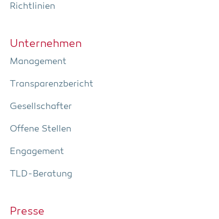
Richt­li­ni­en
Unter­neh­men
Manage­ment
Trans­pa­renz­be­richt
Gesell­schaf­ter
Offe­ne Stellen
Enga­ge­ment
TLD-Bera­tung
Pres­se