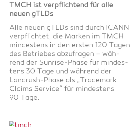
TMCH ist ver­pflich­tend für alle
neu­en gTLDs
Alle neu­en gTLDs sind durch ICANN
ver­pflich­tet, die Mar­ken im TMCH
min­des­tens in den ers­ten 120 Tagen
des Betrie­bes abzu­fra­gen – wäh­
rend der Sun­ri­se-Pha­se für min­des­
tens 30 Tage und wäh­rend der
Land­rush-Pha­se als „Trade­mark
Claims Ser­vice“ für min­des­tens
90 Tage.