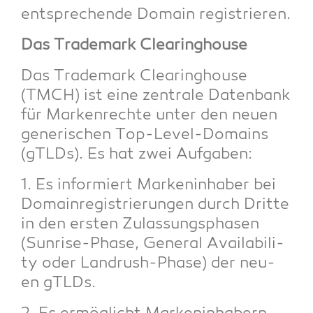
ent­spre­chen­de Domain registrieren.
Das Trade­mark Clearinghouse
Das Trade­mark Clea­ring­house
(TMCH) ist eine zen­tra­le Daten­bank
für Mar­ken­rech­te unter den neu­en
gene­ri­schen Top-Level-Domains
(gTLDs). Es hat zwei Aufgaben:
1. Es infor­miert Mar­ken­in­ha­ber bei
Domain­re­gis­trie­run­gen durch Drit­te
in den ers­ten Zulas­sungs­pha­sen
(Sun­ri­se-Pha­se, Gene­ral Avai­la­bi­li­
ty oder Land­rush-Pha­se) der neu­
en gTLDs.