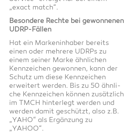
„exact match“.
Beson­de­re Rech­te bei gewon­ne­nen
UDRP-Fällen
Hat ein Mar­ken­in­ha­ber bereits
einen oder meh­re­re UDRPs zu
einem sei­ner Mar­ke ähn­li­chen
Kenn­zei­chen gewon­nen, kann der
Schutz um die­se Kenn­zei­chen
erwei­tert wer­den. Bis zu 50 ähn­li­
che Kenn­zei­chen kön­nen zusätz­lich
im TMCH hin­ter­legt wer­den und
wer­den damit geschützt, also z.B.
„YAHO“ als Ergän­zung zu
„YAHOO“.