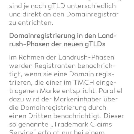
sind je nach gTLD unter­schied­lich
und direkt an den Domain­re­gis­trar
zu entrichten.
Domain­re­gis­trie­rung in den Land­
rush-Pha­sen der neu­en gTLDs
Im Rah­men der Land­rush-Pha­sen
wer­den Regis­tran­ten benach­rich­
tigt, wenn sie eine Domain regis­
trie­ren, die einer im TMCH ein­ge­
tra­ge­nen Mar­ke ent­spricht. Par­al­lel
dazu wird der Mar­ken­in­ha­ber über
die Domain­re­gis­trie­rung durch
einen Drit­ten benach­rich­tigt. Die­ser
so genann­te „Trade­mark Claims
Ser­vice“ erfolgt nur bei einem