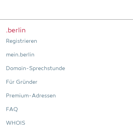
.ber­lin
Regis­trie­ren
mein.berlin
Domain-Sprech­stun­de
Für Grün­der
Pre­­mi­um-Adres­­sen
FAQ
WHOIS