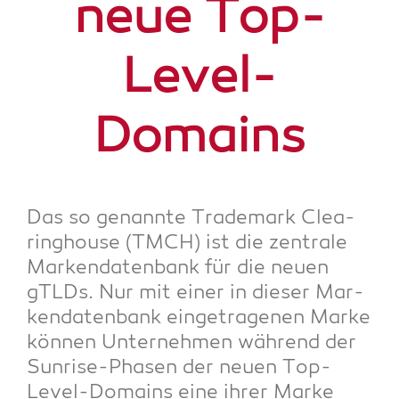
neue Top-
Level-
Domains
Das so genann­te Trade­mark Clea­
ring­house (TMCH) ist die zen­tra­le
Mar­ken­da­ten­bank für die neu­en
gTLDs. Nur mit einer in die­ser Mar­
ken­da­ten­bank ein­ge­tra­ge­nen Mar­ke
kön­nen Unter­neh­men wäh­rend der
Sun­ri­se-Pha­sen der neu­en Top-
Level-Domains eine ihrer Mar­ke