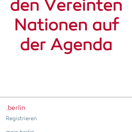
den Ver­ein­ten
Natio­nen auf
der Agenda
.ber­lin
Regis­trie­ren