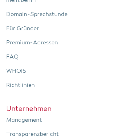
mein.berlin
Domain-Sprech­stun­de
Für Grün­der
Pre­­mi­um-Adres­­sen
FAQ
WHOIS
Richt­li­ni­en
Unter­neh­men
Manage­ment
Trans­pa­renz­be­richt