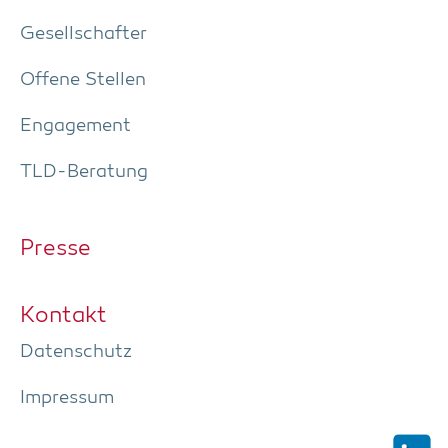
Gesell­schaf­ter
Offe­ne Stellen
Enga­ge­ment
TLD-Bera­tung
Pres­se
Kon­takt
Daten­schutz
Impres­sum