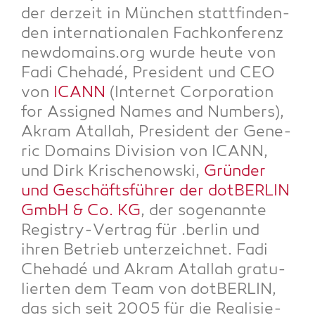
der der­zeit in Mün­chen statt­fin­den­
den inter­na­tio­na­len Fach­kon­fe­renz
newdomains.org wur­de heu­te von
Fadi Che­ha­dé, Pre­si­dent und CEO
von
ICANN
(Inter­net Cor­po­ra­ti­on
for Assi­gned Names and Num­bers),
Akram Ata­l­lah, Pre­si­dent der Gene­
ric Domains Divi­si­on von ICANN,
und Dirk Kri­schenow­ski,
Grün­der
und Geschäfts­füh­rer der dot­BER­LIN
GmbH & Co. KG
, der soge­nann­te
Regis­try-Ver­trag für .ber­lin und
ihren Betrieb unter­zeich­net. Fadi
Che­ha­dé und Akram Ata­l­lah gra­tu­
lier­ten dem Team von dot­BER­LIN,
das sich seit 2005 für die Rea­li­sie­