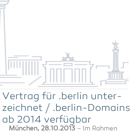
Ver­trag für .ber­lin unter­
zeich­net / .ber­lin-Domains
ab 2014 verfügbar
Mün­chen, 28.10.2013
– Im Rah­men