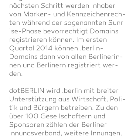
nächs­ten Schritt wer­den Inha­ber
von Mar­ken- und Kenn­zei­chen­rech­
ten wäh­rend der soge­nann­ten Sun­r
i­se-Pha­se bevor­rech­tigt Domains
regis­trie­ren kön­nen. Im ers­ten
Quar­tal 2014 kön­nen .ber­lin-
Domains dann von allen Ber­li­ne­rin­
nen und Ber­li­nern regis­triert wer­
den.
dot­BER­LIN wird .ber­lin mit brei­ter
Unter­stüt­zung aus Wirt­schaft, Poli­
tik und Bür­gern betrei­ben. Zu den
über 100 Gesell­schaf­tern und
Spon­so­ren zäh­len der Ber­li­ner
Innungs­ver­band, wei­te­re Innun­gen,