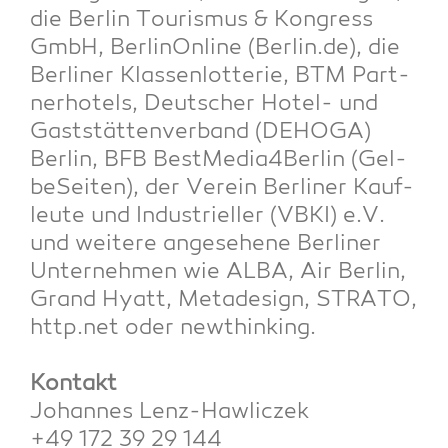
die Ber­lin Tou­ris­mus & Kon­gress
GmbH, Ber­li­nOn­line (Berlin.de), die
Ber­li­ner Klas­sen­lot­te­rie, BTM Part­
ner­ho­tels, Deut­scher Hotel- und
Gast­stät­ten­ver­band (DEHOGA)
Ber­lin, BFB BestMedia4Berlin (Gel­
be­Sei­ten), der Ver­ein Ber­li­ner Kauf­
leu­te und Indus­tri­el­ler (VBKI) e.V.
und wei­te­re ange­se­he­ne Ber­li­ner
Unter­neh­men wie ALBA, Air Ber­lin,
Grand Hyatt, Meta­de­sign, STRATO,
http.net oder new­thin­king.
Kon­takt
Johan­nes Lenz-Haw­lic­zek
+49 172 39 29 144