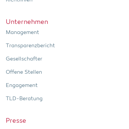
Unter­neh­men
Manage­ment
Trans­pa­renz­be­richt
Gesell­schaf­ter
Offe­ne Stellen
Enga­ge­ment
TLD-Bera­tung
Pres­se