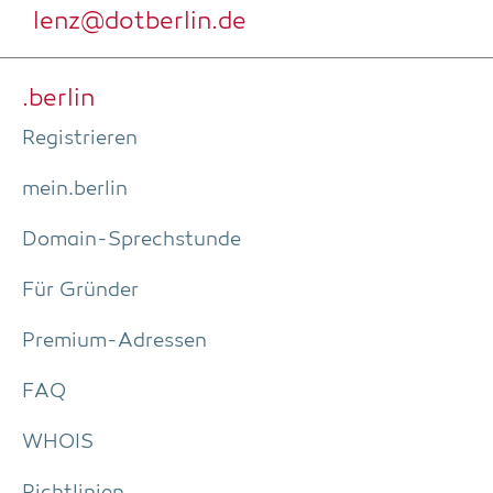
lenz@dotberlin.de
.ber­lin
Regis­trie­ren
mein.berlin
Domain-Sprech­stun­de
Für Grün­der
Pre­­mi­um-Adres­­sen
FAQ
WHOIS
Richt­li­ni­en