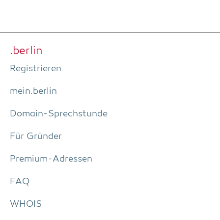
.ber­lin
Regis­trie­ren
mein.berlin
Domain-Sprech­stun­de
Für Grün­der
Pre­­mi­um-Adres­­sen
FAQ
WHOIS