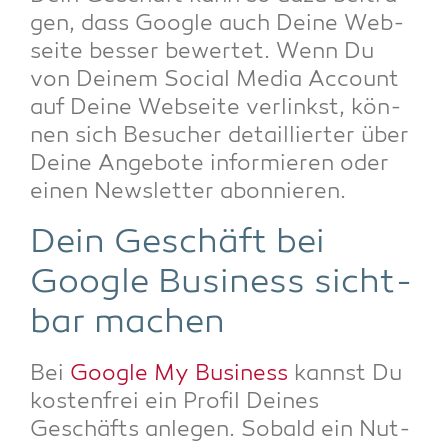
gen, dass Goog­le auch Dei­ne Web­
sei­te bes­ser bewer­tet. Wenn Du
von Dei­nem Social Media Account
auf Dei­ne Web­sei­te ver­linkst, kön­
nen sich Besu­cher detail­lier­ter über
Dei­ne Ange­bo­te infor­mie­ren oder
einen News­let­ter abonnieren.
Dein Geschäft bei
Goog­le Busi­ness sicht­
bar machen
Bei
Goog­le My Busi­ness
kannst Du
kos­ten­frei ein Pro­fil Dei­nes
Geschäfts anle­gen. Sobald ein Nut­