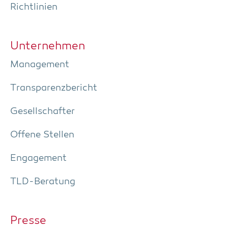
Richt­li­ni­en
Unter­neh­men
Manage­ment
Trans­pa­renz­be­richt
Gesell­schaf­ter
Offe­ne Stellen
Enga­ge­ment
TLD-Bera­tung
Pres­se