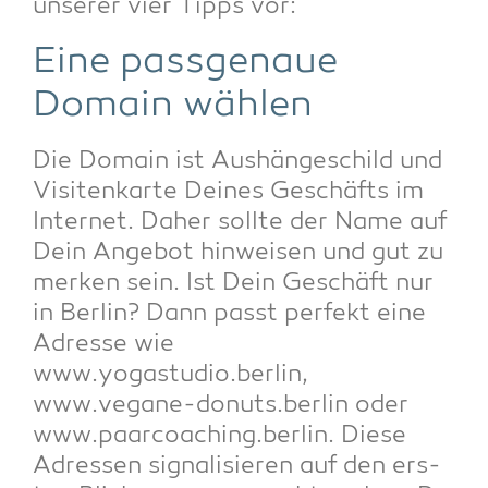
unse­rer vier Tipps vor:
Eine pass­ge­naue
Domain wählen
Die Domain ist Aus­hän­ge­schild und
Visi­ten­kar­te Dei­nes Geschäfts im
Inter­net. Daher soll­te der Name auf
Dein Ange­bot hin­wei­sen und gut zu
mer­ken sein. Ist Dein Geschäft nur
in Ber­lin? Dann passt per­fekt eine
Adres­se wie
www.yogastudio.berlin,
www.vegane-donuts.berlin oder
www.paarcoaching.berlin. Die­se
Adres­sen signa­li­sie­ren auf den ers­