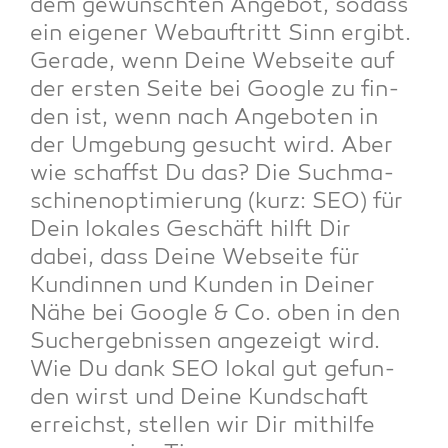
dem gewünsch­ten Ange­bot, sodass
ein eige­ner Web­auf­tritt Sinn ergibt.
Gera­de, wenn Dei­ne Web­sei­te auf
der ers­ten Sei­te bei Goog­le zu fin­
den ist, wenn nach Ange­bo­ten in
der Umge­bung gesucht wird. Aber
wie schaffst Du das? Die Such­ma­
schi­nen­op­ti­mie­rung (kurz: SEO) für
Dein loka­les Geschäft hilft Dir
dabei, dass Dei­ne Web­sei­te für
Kun­din­nen und Kun­den in Dei­ner
Nähe bei Goog­le & Co. oben in den
Such­ergeb­nis­sen ange­zeigt wird.
Wie Du dank SEO lokal gut gefun­
den wirst und Dei­ne Kund­schaft
erreichst, stel­len wir Dir mit­hil­fe