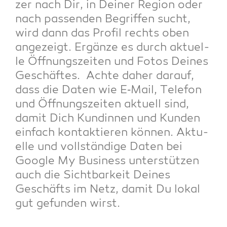
zer nach Dir, in Dei­ner Regi­on oder
nach pas­sen­den Begrif­fen sucht,
wird dann das Pro­fil rechts oben
ange­zeigt. Ergän­ze es durch aktu­el­
le Öff­nungs­zei­ten und Fotos Dei­nes
Geschäf­tes. Ach­te daher dar­auf,
dass die Daten wie E‑Mail, Tele­fon
und Öff­nungs­zei­ten aktu­ell sind,
damit Dich Kun­din­nen und Kun­den
ein­fach kon­tak­tie­ren kön­nen. Aktu­
el­le und voll­stän­di­ge Daten bei
Goog­le My Busi­ness unter­stüt­zen
auch die Sicht­bar­keit Dei­nes
Geschäfts im Netz, damit Du lokal
gut gefun­den wirst.