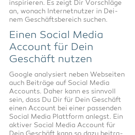
inspi­rie­ren. Es zeigt Dir Vor­schlä­ge
an, wonach Inter­net­nut­zer in Dei­
nem Geschäfts­be­reich suchen.
Einen Social Media
Account für Dein
Geschäft nutzen
Goog­le ana­ly­siert neben Web­sei­ten
auch Bei­trä­ge auf Social Media
Accounts. Daher kann es sinn­voll
sein, dass Du Dir für Dein Geschäft
einen Account bei einer pas­sen­den
Social Media Platt­form anlegst. Ein
akti­ver Social Media Account für
Dein Geschäft kann so dazu bei­tra­