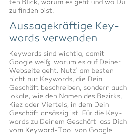
ten Blick, wor­um es geht und wo Du
zu fin­den bist.
Aus­sa­ge­kräf­ti­ge Key­
words verwenden
Key­words sind wich­tig, damit
Goog­le weiß, wor­um es auf Dei­ner
Web­sei­te geht. Nutz’ am bes­ten
nicht nur Key­words, die Dein
Geschäft beschrei­ben, son­dern auch
loka­le, wie den Namen des Bezirks,
Kiez oder Vier­tels, in dem Dein
Geschäft ansäs­sig ist. Für die Key­
words zu Dei­nem Geschäft lass Dich
vom Key­word-Tool von Goog­le