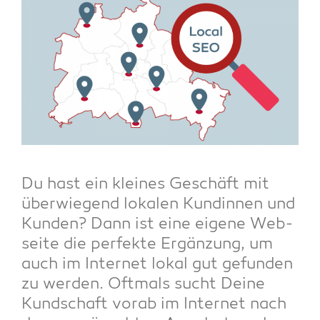
Du hast ein klei­nes Geschäft mit
über­wie­gend loka­len Kun­din­nen und
Kun­den? Dann ist eine eige­ne Web­
sei­te die per­fek­te Ergän­zung, um
auch im Inter­net lokal gut gefun­den
zu wer­den. Oft­mals sucht Dei­ne
Kund­schaft vor­ab im Inter­net nach