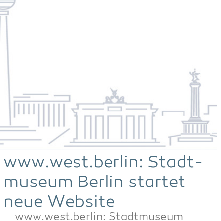
www.west.berlin: Stadt­
mu­se­um Ber­lin star­tet
neue Website
www.west.berlin: Stadt­mu­se­um