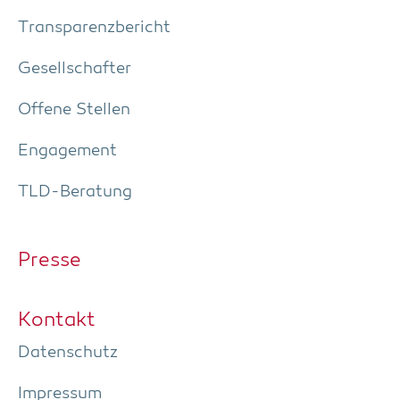
Trans­pa­renz­be­richt
Gesell­schaf­ter
Offe­ne Stellen
Enga­ge­ment
TLD-Bera­tung
Pres­se
Kon­takt
Daten­schutz
Impres­sum