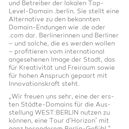
und Betrei­ber der loka­len Top-
Level-Domain .ber­lin. Sie stellt eine
Alter­na­ti­ve zu den bekann­ten
Domain-Endun­gen wie .de oder
.com dar. Ber­li­ne­rin­nen und Ber­li­ner
– und sol­che, die es wer­den wol­len
– pro­fi­tie­ren vom inter­na­tio­nal
ange­se­he­nen Image der Stadt, das
für Krea­ti­vi­tät und Frei­raum sowie
für hohen Anspruch gepaart mit
Inno­va­ti­ons­kraft steht.
„Wir freu­en uns sehr, eine der ers­
ten Städ­te-Domains für die Aus­
stel­lung WEST:BERLIN nut­zen zu
kön­nen, eine Tour d’Horizon’ mit