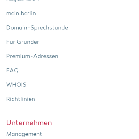
mein.berlin
Domain-Sprech­stun­de
Für Grün­der
Pre­­mi­um-Adres­­sen
FAQ
WHOIS
Richt­li­ni­en
Unter­neh­men
Manage­ment