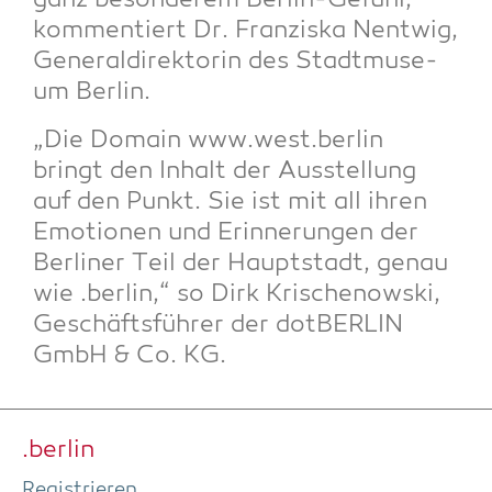
ganz beson­de­rem Ber­lin-Gefühl,“
kom­men­tiert Dr. Fran­zis­ka Nent­wig,
Gene­ral­di­rek­to­rin des Stadt­mu­se­
um Berlin.
„Die Domain www.west.berlin
bringt den Inhalt der Aus­stel­lung
auf den Punkt. Sie ist mit all ihren
Emo­tio­nen und Erin­ne­run­gen der
Ber­li­ner Teil der Haupt­stadt, genau
wie .ber­lin,“ so Dirk Kri­schenow­ski,
Geschäfts­füh­rer der dot­BER­LIN
GmbH & Co. KG.
.ber­lin
Regis­trie­ren