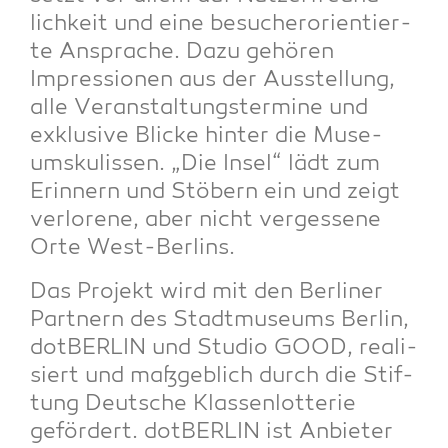
lich­keit und eine besu­cher­ori­en­tier­
te Anspra­che. Dazu gehö­ren
Impres­sio­nen aus der Aus­stel­lung,
alle Ver­an­stal­tungs­ter­mi­ne und
exklu­si­ve Bli­cke hin­ter die Muse­
ums­ku­lis­sen. „Die Insel“ lädt zum
Erin­nern und Stö­bern ein und zeigt
ver­lo­re­ne, aber nicht ver­ges­se­ne
Orte West-Berlins.
Das Pro­jekt wird mit den Ber­li­ner
Part­nern des Stadt­mu­se­ums Ber­lin,
dot­BER­LIN und Stu­dio GOOD, rea­li­
siert und maß­geb­lich durch die Stif­
tung Deut­sche Klas­sen­lot­te­rie
geför­dert. dot­BER­LIN ist Anbie­ter