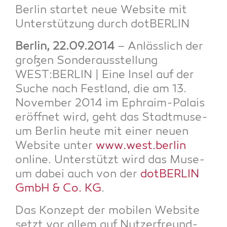
Ber­lin star­tet neue Web­site mit
Unter­stüt­zung durch dotBERLIN
Ber­lin, 22.09.2014
– Anläss­lich der
gro­ßen Son­der­aus­stel­lung
WEST:BERLIN | Eine Insel auf der
Suche nach Fest­land, die am 13.
Novem­ber 2014 im Ephra­im-Palais
eröff­net wird, geht das Stadt­mu­se­
um Ber­lin heu­te mit einer neu­en
Web­site unter
www.west.berlin
online. Unter­stützt wird das Muse­
um dabei auch von der
dot­BER­LIN
GmbH & Co. KG
.
Das Kon­zept der mobi­len Web­site
setzt vor allem auf Nut­zer­freund­