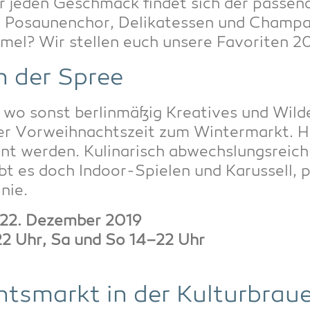
r jeden Geschmack fin­det sich der pas­sen­
Posau­nen­chor, Deli­ka­tes­sen und Cham­pa­
­mel? Wir stel­len euch unse­re Favo­ri­ten 2
n der Spree
 sonst ber­lin­mä­ßig Krea­ti­ves und Wil­de
er Vor­weih­nachts­zeit zum Win­ter­markt. Hi
nnt wer­den. Kuli­na­risch abwechs­lungs­reic
gibt es doch Indoor-Spie­len und Karus­sell, p
nie.
22. Dezem­ber 2019
6–22 Uhr, Sa und So 14–22 Uhr
ts­markt in der Kulturbraue