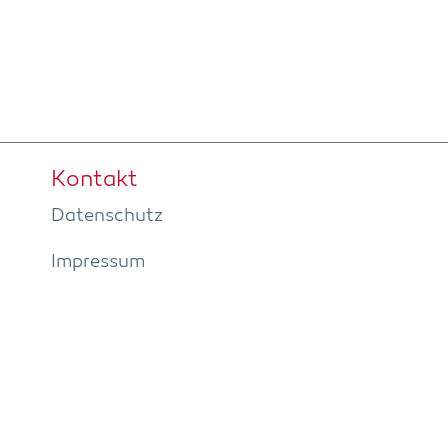
Kon­takt
Daten­schutz
Impres­sum