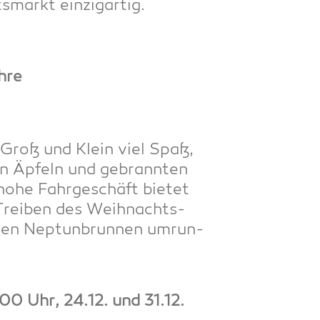
s­markt einzigartig.
ahre
 Groß und Klein viel Spaß,
en Äpfeln und gebrann­ten
ohe Fahr­ge­schäft bie­tet
 Trei­ben des Weih­nachts­
 den Nep­tun­brun­nen umrun­
00 Uhr, 24.12. und 31.12.