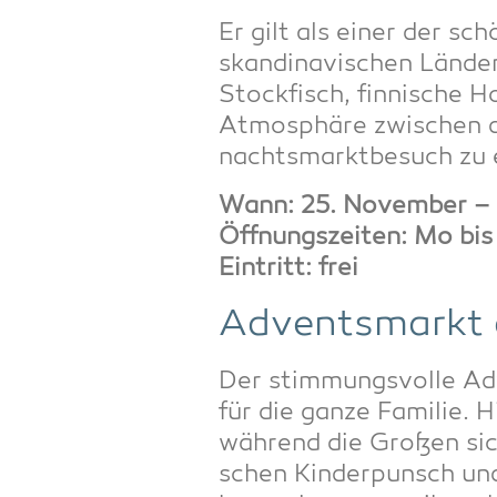
Er gilt als einer der sch
skan­di­na­vi­schen Län­
Stock­fisch, fin­ni­sche
Atmo­sphä­re zwi­schen d
nachts­markt­be­such zu 
Wann: 25. Novem­ber – 
Öff­nungs­zei­ten: Mo b
Ein­tritt: frei
Advents­markt
Der stim­mungs­vol­le Adv
für die gan­ze Fami­lie.
wäh­rend die Gro­ßen si
schen Kin­der­punsch und