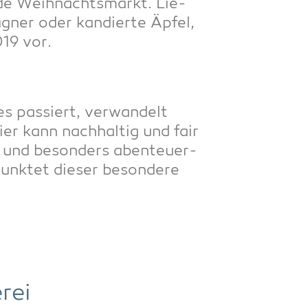
de Weih­nachts­markt. Lie­
gner oder kan­dier­te Äpfel,
019 vor.
s pas­siert, ver­wan­delt
er kann nach­hal­tig und fair
h und beson­ders aben­teu­er­
unk­tet die­ser beson­de­re
rei