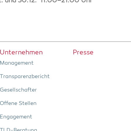
12. und 30.12. 11.00–21.00 Uhr
Unter­neh­men
Pres­se
Manage­ment
Trans­pa­renz­be­richt
Gesell­schaf­ter
Offe­ne Stellen
Enga­ge­ment
TLD-Bera­tung