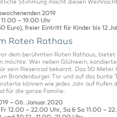
ht­li­che Stim­mung macht die­sen Weih­nacht
­wo­chen­en­den 2019
ls 11.00 – 19.00 Uhr
50 Euro), frei­er Ein­tritt für Kin­der bis 12 J
am Roten Rathaus
or dem berühm­ten Roten Rat­haus, bie­tet
n möch­te. Wer neben Glüh­wein, kan­dier­t
ür sein Rie­sen­rad bekannt. Das 50 Meter h
zum Bran­den­bur­ger Tor und auf das bun­te
eis­ter­te kön­nen wie jedes Jahr auf Kufen
 für die gan­ze Familie.
019 – 06. Janu­ar 2020
s Fr 12.00 – 22.00 Uhr, Sa & So 11.00 – 22.