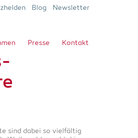
ezhelden
Blog
Newsletter
h­men
Pres­se
Kon­takt
s­
re
e sind dabei so viel­fäl­tig