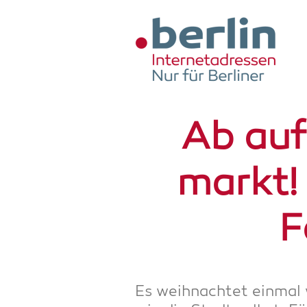
Zum Hauptinhalt springen
Ab auf
markt! 
F
Es weih­nach­tet ein­mal w