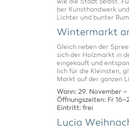
wie die Stadt selbst. Fü
ber Kunst­hand­werk und 
Lich­ter und bun­ter Rum
Win­ter­markt a
Gleich neben der Spree wo
sich der Holz­markt in d
ein­ge­kauft und ent­spa
lich für die Kleins­ten, 
Markt auf der gan­zen Li
Wann: 29. Novem­ber – 
Öff­nungs­zei­ten: Fr 1
Ein­tritt: frei
Lucia Weih­nach