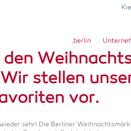
Ki
.ber­lin
Unter­ne
 den Weih­nacht
Wir stel­len unse­
avo­ri­ten vor.
ie­der sehr! Die Ber­li­ner Weih­nachts­märk­t