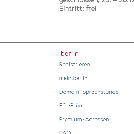
geschlos­sen, 25. – 26.
Ein­tritt: frei
.ber­lin
Regis­trie­ren
mein.berlin
Domain-Sprech­stun­de
Für Grün­der
Pre­­mi­um-Adres­­sen
FAQ