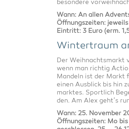
beson­de­re vor­weih­nac
Wann: An allen Advents
Öff­nungs­zei­ten: jewei
Ein­tritt: 3 Euro (erm. 1,
Win­ter­traum 
Der Weih­nachts­markt v
wenn man rich­tig Actio
Man­deln ist der Markt f
einen Aus­blick bis hin 
mark­tes. Sport­lich Beg
den. Am Alex geht’s rund
Wann: 25. Novem­ber 2
Öff­nungs­zei­ten: Mo bi