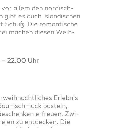
t vor allem den nor­disch-
 gibt es auch islän­di­schen
it Schuß. Die roman­ti­sche
e­rei machen die­sen Weih­
0 – 22.00 Uhr
weih­nacht­li­ches Erleb­nis
d Baum­schmuck bas­teln,
eschen­ken erfreu­en. Zwi­
ei­en zu ent­de­cken. Die