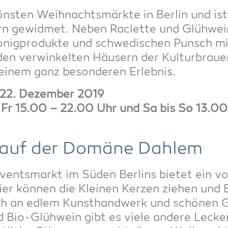
öns­ten Weih­nachts­märk­te in Ber­lin und is
dern gewid­met. Neben Raclette und Glüh­wein
 Honig­pro­duk­te und schwe­di­schen Punsch m
en ver­win­kel­ten Häu­sern der Kul­tur­brau
einem ganz beson­de­ren Erlebnis.
22. Dezem­ber 2019
is Fr 15.00 – 22.00 Uhr und Sa bis So 13.0
 auf der Domä­ne Dahlem
ents­markt im Süden Ber­lins bie­tet ein vor­
 Hier kön­nen die Klei­nen Ker­zen zie­hen un
ch an edlem Kunst­hand­werk und schö­nen G
 Bio-Glüh­wein gibt es vie­le ande­re Lecke­r