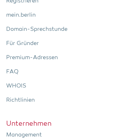
Regis­trie­ren
mein.berlin
Domain-Sprech­stun­de
Für Grün­der
Pre­­mi­um-Adres­­sen
FAQ
WHOIS
Richt­li­ni­en
Unter­neh­men
Manage­ment