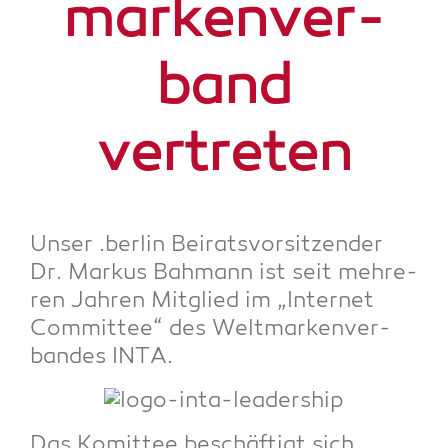
mar­ken­ver­
band
vertreten
Unser .ber­lin Bei­rats­vor­sit­zen­der
Dr. Mar­kus Bah­mann ist seit meh­re­
ren Jah­ren Mit­glied im „Inter­net
Com­mit­tee“ des Welt­mar­ken­ver­
ban­des INTA.
Das Komit­tee beschäf­tigt sich