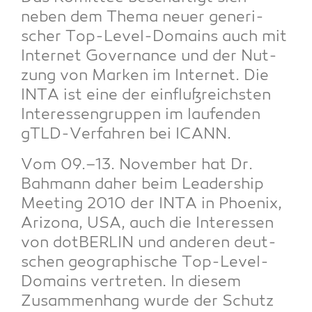
neben dem The­ma neu­er gene­ri­
scher Top-Level-Domains auch mit
Inter­net Gover­nan­ce und der Nut­
zung von Mar­ken im Inter­net. Die
INTA ist eine der ein­fluß­reichs­ten
Inter­es­sen­grup­pen im lau­fen­den
gTLD-Ver­fah­ren bei ICANN.
Vom 09.–13. Novem­ber hat Dr.
Bah­mann daher beim Lea­der­ship
Mee­ting 2010 der INTA in Phoe­nix,
Ari­zo­na, USA, auch die Inter­es­sen
von dot­BER­LIN und ande­ren deut­
schen geo­gra­phi­sche Top-Level-
Domains ver­tre­ten. In die­sem
Zusam­men­hang wur­de der Schutz