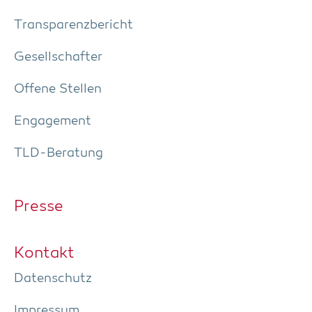
Trans­pa­renz­be­richt
Gesell­schaf­ter
Offe­ne Stellen
Enga­ge­ment
TLD-Bera­tung
Pres­se
Kon­takt
Daten­schutz
Impres­sum