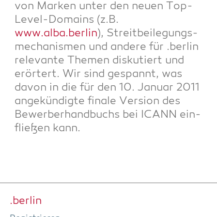
von Mar­ken unter den neu­en Top-
Level-Domains (z.B.
www.alba.berlin
), Streit­bei­le­gungs­
me­cha­nis­men und ande­re für .ber­lin
rele­van­te The­men dis­ku­tiert und
erör­tert. Wir sind gespannt, was
davon in die für den 10. Janu­ar 2011
ange­kün­dig­te fina­le Ver­si­on des
Bewer­ber­hand­buchs bei ICANN ein­
flie­ßen kann.
.ber­lin