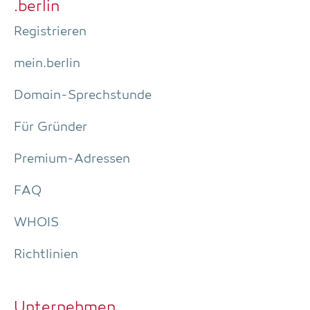
.ber­lin
Regis­trie­ren
mein.berlin
Domain-Sprech­stun­de
Für Grün­der
Pre­­mi­um-Adres­­sen
FAQ
WHOIS
Richt­li­ni­en
Unter­neh­men