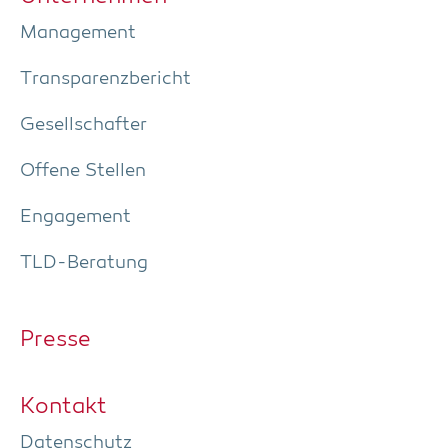
Manage­ment
Trans­pa­renz­be­richt
Gesell­schaf­ter
Offe­ne Stellen
Enga­ge­ment
TLD-Bera­tung
Pres­se
Kon­takt
Daten­schutz