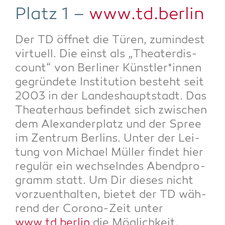
Platz 1 –
www.td.berlin
Der TD öff­net die Türen, zumin­dest
vir­tu­ell. Die einst als „Thea­ter­dis­
count“ von Ber­li­ner Künstler*innen
gegrün­de­te Insti­tu­ti­on besteht seit
2003 in der Lan­des­haupt­stadt. Das
Thea­ter­haus befin­det sich zwi­schen
dem Alex­an­der­platz und der Spree
im Zen­trum Ber­lins. Unter der Lei­
tung von Micha­el Mül­ler fin­det hier
regu­lär ein wech­seln­des Abend­pro­
gramm statt. Um Dir die­ses nicht
vor­zu­ent­hal­ten, bie­tet der TD wäh­
rend der Coro­na-Zeit unter
www.td.berlin
die Mög­lich­keit,