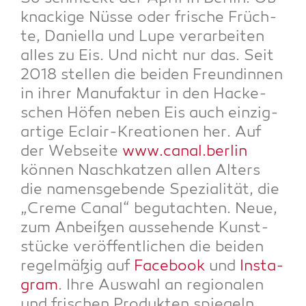
kna­cki­ge Nüs­se oder fri­sche Früch­
te, Dani­ella und Lupe ver­ar­bei­ten
alles zu Eis. Und nicht nur das. Seit
2018 stel­len die bei­den Freun­din­nen
in ihrer Manu­fak­tur in den Hacke­
schen Höfen neben Eis auch ein­zig­
ar­ti­ge Eclair-Krea­tio­nen her. Auf
der Web­sei­te
www.canal.berlin
kön­nen Nasch­kat­zen allen Alters
die namens­ge­ben­de Spe­zia­li­tät, die
„Creme Canal“ begut­ach­ten. Neue,
zum Anbei­ßen aus­se­hen­de Kunst­
stü­cke ver­öf­fent­li­chen die bei­den
regel­mä­ßig auf
Face­book
und
Insta­
gram
. Ihre Aus­wahl an regio­na­len
und fri­schen Pro­duk­ten spie­geln