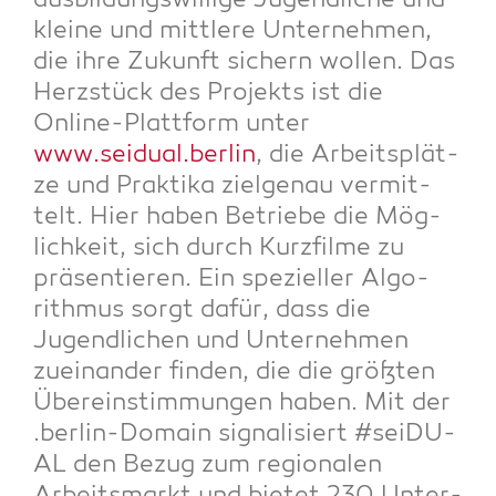
aus­bil­dungs­wil­li­ge Jugend­li­che und
klei­ne und mitt­le­re Unter­neh­men,
die ihre Zukunft sichern wol­len. Das
Herz­stück des Pro­jekts ist die
Online-Platt­form unter
www.seidual.berlin
, die Arbeits­plät­
ze und Prak­ti­ka ziel­ge­nau ver­mit­
telt. Hier haben Betrie­be die Mög­
lich­keit, sich durch Kurz­fil­me zu
prä­sen­tie­ren. Ein spe­zi­el­ler Algo­
rith­mus sorgt dafür, dass die
Jugend­li­chen und Unter­neh­men
zuein­an­der fin­den, die die größ­ten
Über­ein­stim­mun­gen haben. Mit der
.ber­lin-Domain signa­li­siert #sei­DU­
AL den Bezug zum regio­na­len