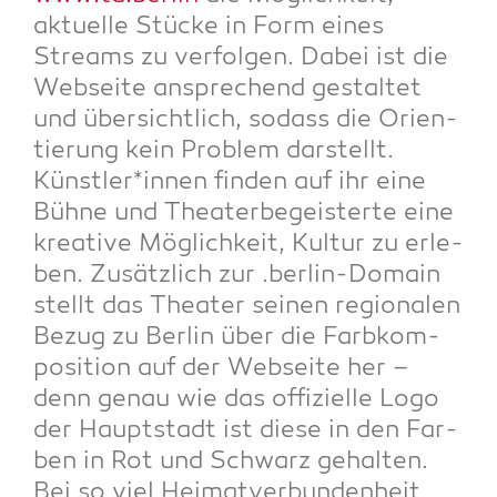
aktu­el­le Stü­cke in Form eines
Streams zu ver­fol­gen. Dabei ist die
Web­sei­te anspre­chend gestal­tet
und über­sicht­lich, sodass die Ori­en­
tie­rung kein Pro­blem dar­stellt.
Künstler*innen fin­den auf ihr eine
Büh­ne und Thea­ter­be­geis­ter­te eine
krea­ti­ve Mög­lich­keit, Kul­tur zu erle­
ben. Zusätz­lich zur .ber­lin-Domain
stellt das Thea­ter sei­nen regio­na­len
Bezug zu Ber­lin über die Farb­kom­
po­si­ti­on auf der Web­sei­te her –
denn genau wie das offi­zi­el­le Logo
der Haupt­stadt ist die­se in den Far­
ben in Rot und Schwarz gehal­ten.
Bei so viel Hei­mat­ver­bun­den­heit