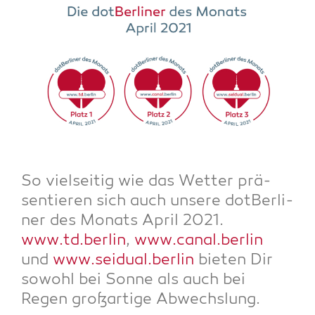
So viel­sei­tig wie das Wet­ter prä­
sen­tie­ren sich auch unse­re dot­Ber­li­
ner des Monats April 2021.
www.td.berlin
,
www.canal.berlin
und
www.seidual.berlin
bie­ten Dir
sowohl bei Son­ne als auch bei
Regen groß­ar­ti­ge Abwechslung.