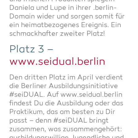
Danie­la und Lupe in ihrer .ber­lin-
Domain wider und sor­gen somit für
ein hei­mat­be­zo­ge­nes Ereig­nis. Ein
schmack­haf­ter zwei­ter Platz!
Platz 3 –
www.seidual.berlin
Den drit­ten Platz im April ver­dient
die Ber­li­ner Aus­bil­dungs­in­itia­ti­ve
#sei­DU­AL. Auf www.seidual.berlin
fin­dest Du die Aus­bil­dung oder das
Prak­ti­kum, das am bes­ten zu Dir
passt – denn #sei­DU­AL bringt
zusam­men, was zusam­men­ge­hört: