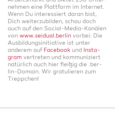
Arbeits­markt und bie­tet 230 Unter­
neh­men eine Platt­form im Inter­net.
Wenn Du inter­es­siert dar­an bist,
Dich wei­ter­zu­bil­den, schau doch
auch auf den Social-Media-Kanä­len
von
www.seidual.berlin
vor­bei: Die
Aus­bil­dungs­in­itia­ti­ve ist unter
ande­rem auf
Face­book
und
Insta­
gram
ver­tre­ten und kom­mu­ni­ziert
natür­lich auch hier flei­ßig die .ber­
lin-Domain. Wir gra­tu­lie­ren zum
Treppchen!