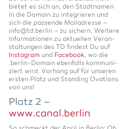
bie­tet es sich an, den Stadt­na­men
in die Domain zu inte­grie­ren und
sich die pas­sen­de Mail­adres­se –
info@td.berlin – zu sichern. Wei­te­re
Infor­ma­tio­nen zu aktu­el­len Ver­an­
stal­tun­gen des TD fin­dest Du auf
Insta­gram
und
Face­book
, wo die
.ber­lin-Domain eben­falls kom­mu­ni­
ziert wird. Vor­hang auf für unse­ren
ers­ten Platz und Stan­ding Ova­tions
von uns!
Platz 2 –
www.canal.berlin
So schmeckt der April in Ber­lin: Ob