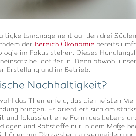
­tig­keits­ma­nage­ment auf den drei Säu­len
ach­dem der
Bereich Öko­no­mie
bereits umfas
lo­gie im Fokus ste­hen. Die­ses Hand­lungs­f
n­ein­satz bei dot­Ber­lin. Denn obwohl unser 
er Erstel­lung und im Betrieb.
gi­sche Nachhaltigkeit?
t wohl das The­men­feld, das die meis­ten 
in­dung brin­gen. Es ori­en­tiert sich am stärk
­keit und fokus­siert eine Form des Lebens un
nd­la­gen und Roh­stof­fe nur in dem Maße bea
Schä­den am Öko­sys­tem zu ver­mei­den und b