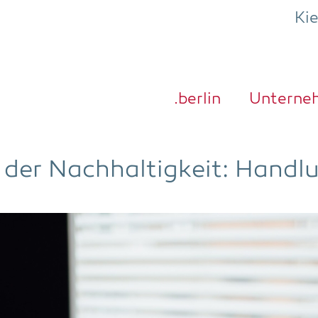
Ki
.ber­lin
Unter­ne
 der Nach­hal­tig­keit: Hand­