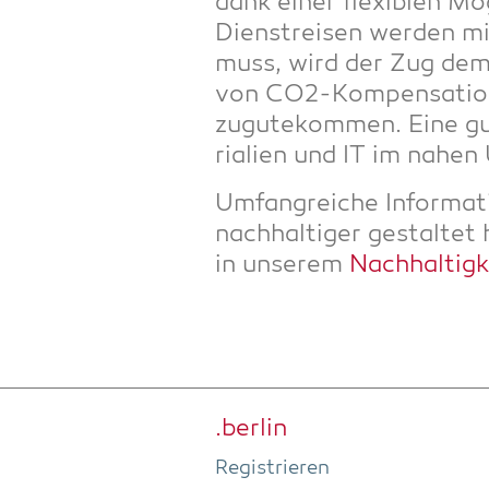
dank einer fle­xi­blen Mö
Dienst­rei­sen wer­den mi
muss, wird der Zug dem Fl
von CO2-Kom­pen­sa­ti­on 
zugu­te­kom­men. Eine gut
ria­li­en und IT im nahe
Umfang­rei­che Infor­ma­t
nach­hal­ti­ger gestal­te
in unse­rem
Nach­hal­tig­k
.ber­lin
Regis­trie­ren