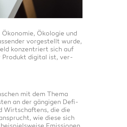
 Öko­no­mie, Öko­lo­gie und
­sen­der vor­ge­stellt wur­de,
eld kon­zen­triert sich auf
Pro­dukt digi­tal ist, ver­
Men­schen mit dem The­ma
s­ten an der gän­gi­gen Defi­
d Wirt­schaf­tens, die die
n­sprucht, wie die­se sich
ei­spiels­wei­se Emis­sio­nen