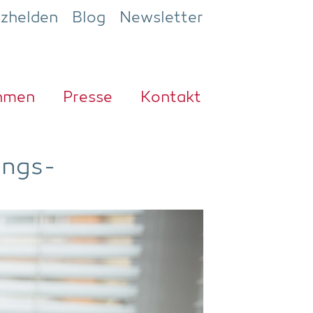
ezhelden
Blog
Newsletter
h­men
Pres­se
Kon­takt
lungs­