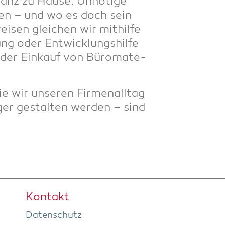
ganz zu Hau­se. Unnö­ti­ge
e­den – und wo es doch sein
­sen glei­chen wir mit­hil­fe
ng oder Ent­wick­lungs­hil­fe
t der Ein­kauf von Büro­ma­te­
e wir unse­ren Fir­men­all­tag
­ger gestal­ten wer­den – sind
Kon­takt
Daten­schutz