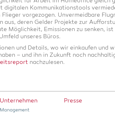
g­lich­keit für Arbeit im Home­of­fice gleich 
t digi­ta­len Kom­mu­ni­ka­ti­ons­tools ver­mi
ie­ger vor­ge­zo­gen. Unver­meid­ba­re Flug­rei
aus, deren Gel­der Pro­jek­te zur Auf­fors­tu
e Mög­lich­keit, Emis­sio­nen zu sen­ken, is
n Umfeld unse­res Büros.
io­nen und Details, wo wir ein­kau­fen und wi
t haben – und ihn in Zukunft noch nach­hal­ti
eits­re­port
nachzulesen.
Unter­neh­men
Pres­se
Manage­ment