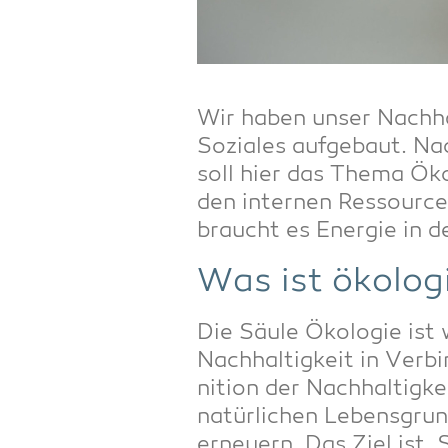
Wir haben unser Nach­hal
Sozia­les auf­ge­baut. N
soll hier das The­ma Öko­
den inter­nen Res­sour­ce
braucht es Ener­gie in d
Was ist öko­lo­
Die Säu­le Öko­lo­gie is
Nach­hal­tig­keit in Ver­b
ni­ti­on der Nach­hal­tig
natür­li­chen Lebens­gru
erneu­ern. Das Ziel ist, 