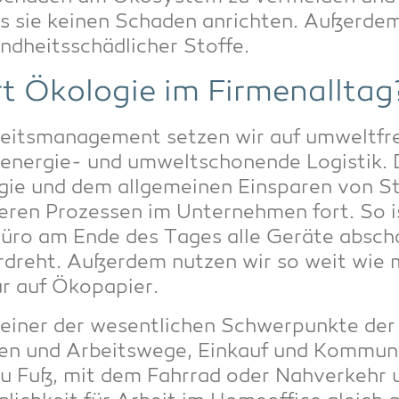
ss sie kei­nen Scha­den anrich­ten. Außer­d
heits­schäd­li­cher Stoffe.
rt Öko­lo­gie im Firmenalltag
keits­ma­nage­ment set­zen wir auf umwelt­freu
ener­gie- und umwelt­scho­nen­de Logis­tik.
er­gie und dem all­ge­mei­nen Ein­spa­ren von
te­ren Pro­zes­sen im Unter­neh­men fort. So i
üro am Ende des Tages alle Gerä­te abschal­
r­dreht. Außer­dem nut­zen wir so weit wie mö
nur auf Ökopapier.
 einer der wesent­li­chen Schwer­punk­te der 
sen und Arbeits­we­ge, Ein­kauf und Kom­mu­ni
 Fuß, mit dem Fahr­rad oder Nah­ver­kehr u