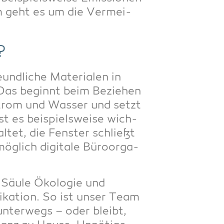
em geht es um die Ver­mei­
?
nd­li­che Mate­ria­len in
 Das beginnt beim Bezie­hen
 Strom und Was­ser und setzt
st es bei­spiels­wei­se wich­
tet, die Fens­ter schließt
g­lich digi­ta­le Büro­or­ga­
Säu­le Öko­lo­gie und
­ka­ti­on. So ist unser Team
nter­wegs – oder bleibt,