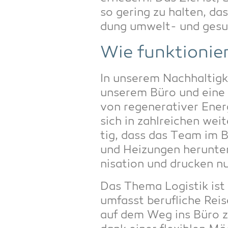
so gering zu hal­ten, da
dung umwelt- und gesund­
Wie funk­tio­nie
In unse­rem Nach­hal­tig­
unse­rem Büro und eine 
von rege­ne­ra­ti­ver En
sich in zahl­rei­chen wei­
tig, dass das Team im B
und Hei­zun­gen her­un­te
ni­sa­ti­on und dru­cken 
Das The­ma Logis­tik ist
umfasst beruf­li­che Rei­
auf dem Weg ins Büro zu