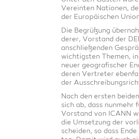
Ver­ein­ten Natio­nen, d
der Euro­päi­schen Union
Die Begrü­ßung über­nah­
de­rer, Vor­stand der DE
anschlie­ßen­den Gesprä
wich­tigs­ten The­men, ins
neu­er geo­gra­fi­scher E
deren Ver­tre­ter eben­f
der Aus­schrei­bungs­richt
Nach den ers­ten bei­den 
sich ab, dass nun­mehr fü
Vor­stand von ICANN will
die Umset­zung der vor­l
schei­den, so dass Ende 2