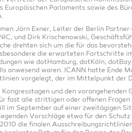
es Euro­päi­schen Par­la­ments sowie des Büro
.
men Jörn Exner, Lei­ter der Ber­lin Part­ner
NIC, und Dirk Kri­schenow­ski, Geschäfts­füh
­che dreh­ten sich um die für das bevor­ste
­be­son­de­re die erwar­te­ten Fort­schrit­te i
ndun­gen wie dot­Ham­burg, dot­Köln, dot­Bay
alls anwe­send waren. ICANN hat­te Ende Ma
­li­ni­en vor­ge­legt, der im Mit­tel­punkt der
Kon­gress­ta­gen und den vor­an­ge­hen­den Gr
r fast alle strit­ti­gen oder offe­nen Fra­gen
 im Sep­tem­ber auf einer zwei­tä­gi­gen Sit
ie­gen­den Vor­schlä­ge etwa für den Schutz
010 die fina­len Aus­schrei­bungs­richt­li­ni­