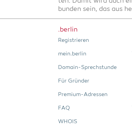
ten. Damit wird auch ei
bun­den sein, das aus heu
.ber­lin
Regis­trie­ren
mein.berlin
Domain-Sprech­stun­de
Für Grün­der
Pre­­mi­um-Adres­­sen
FAQ
WHOIS