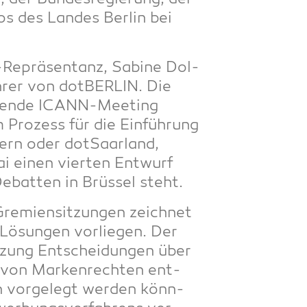
s des Lan­des Ber­lin bei
-Reprä­sen­tanz, Sabi­ne Dol­
­rer von dot­BER­LIN. Die
­hen­de ICANN-Mee­ting
m Pro­zess für die Ein­füh­rung
­ern oder dot­Saar­land,
i einen vier­ten Ent­wurf
 Debat­ten in Brüs­sel steht.
e­mi­en­sit­zun­gen zeich­net
 Lösun­gen vor­lie­gen. Der
­zung Ent­schei­dun­gen über
 von Mar­ken­rech­ten ent­
en vor­ge­legt wer­den könn­