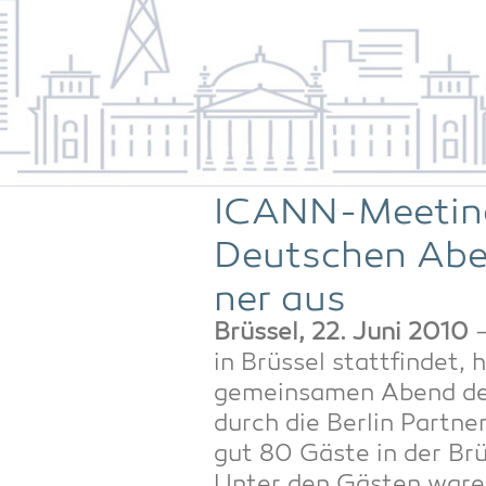
ICANN-Mee­ting 
Deut­schen Aben
ner aus
Brüs­sel, 22. Juni 2010
–
in Brüs­sel statt­fin­det,
gemein­sa­men Abend der 
durch die Ber­lin Part­ne
gut 80 Gäs­te in der Brüs
Unter den Gäs­ten waren V