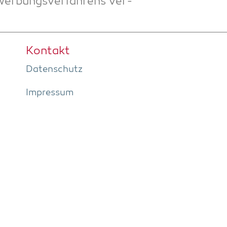
r­bungs­ver­fah­rens ver­
Kon­takt
Daten­schutz
Impres­sum