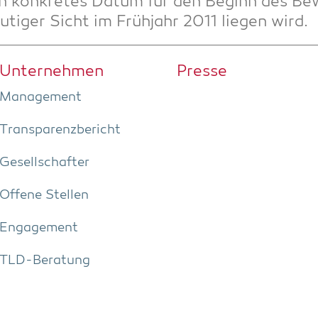
n kon­kre­tes Datum für den Beginn des Bewe
­ti­ger Sicht im Früh­jahr 2011 lie­gen wird.
Unter­neh­men
Pres­se
Manage­ment
Trans­pa­renz­be­richt
Gesell­schaf­ter
Offe­ne Stellen
Enga­ge­ment
TLD-Bera­tung