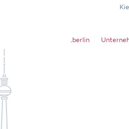
Ki
.ber­lin
Unter­ne