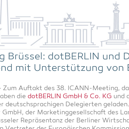
Brüs­sel: dot­BER­LIN und D
d mit Unter­stüt­zung von B
 Zum Auf­takt des 38. ICANN-Mee­ting, das
 haben die
dot­BER­LIN GmbH & Co. KG
und 
deutsch­spra­chi­gen Dele­gier­ten gela­den
r GmbH, der Mar­ke­ting­ge­sell­schaft des Lan
­se­ler Reprä­sen­tanz der Ber­li­ner Wirt­sc
er­tre­ter der Euro­päi­schen Kom­mis­si­on,