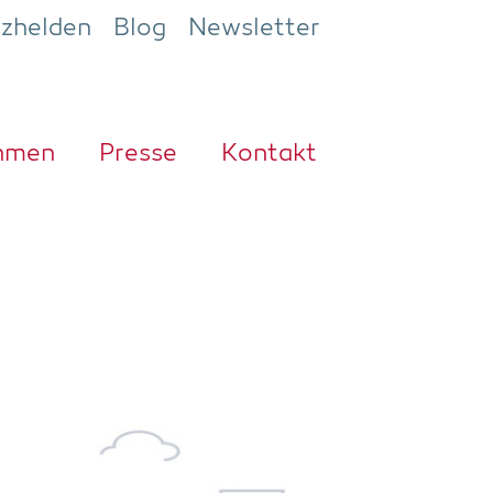
ezhelden
Blog
Newsletter
h­men
Pres­se
Kon­takt