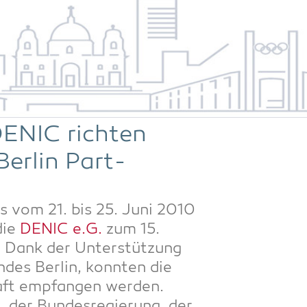
ENIC rich­ten
er­lin Part­
 vom 21. bis 25. Juni 2010
die
DENIC e.G.
zum 15.
. Dank der Unter­stüt­zung
­des Ber­lin, konn­ten die
haft emp­fan­gen wer­den.
 der Bun­des­re­gie­rung, der